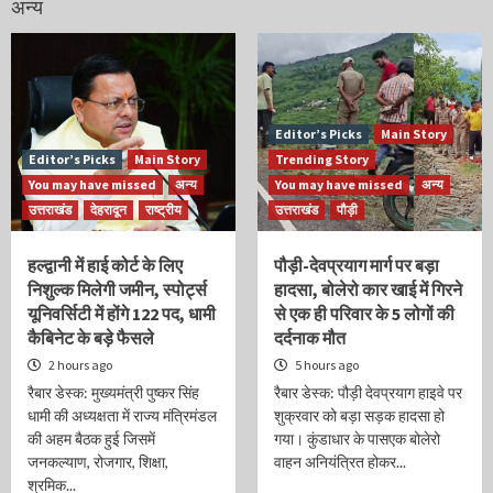
अन्य
Editor’s Picks
Main Story
Editor’s Picks
Main Story
Trending Story
You may have missed
अन्य
You may have missed
अन्य
उत्तराखंड
देहरादून
राष्ट्रीय
उत्तराखंड
पौड़ी
हल्द्वानी में हाई कोर्ट के लिए
पौड़ी-देवप्रयाग मार्ग पर बड़ा
निशुल्क मिलेगी जमीन, स्पोर्ट्स
हादसा, बोलेरो कार खाई में गिरने
यूनिवर्सिटी में होंगे 122 पद, धामी
से एक ही परिवार के 5 लोगों की
कैबिनेट के बड़े फैसले
दर्दनाक मौत
2 hours ago
5 hours ago
रैबार डेस्क: मुख्यमंत्री पुष्कर सिंह
रैबार डेस्क: पौड़ी देवप्रयाग हाइवे पर
धामी की अध्यक्षता में राज्य मंत्रिमंडल
शुक्रवार को बड़ा सड़क हादसा हो
की अहम बैठक हुई जिसमें
गया। कुंडाधार के पासएक बोलेरो
जनकल्याण, रोजगार, शिक्षा,
वाहन अनियंत्रित होकर...
श्रमिक...