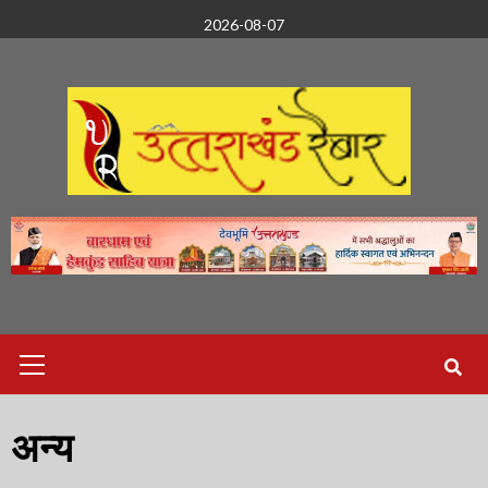
Skip
2026-08-07
to
content
Primary
Menu
अन्य