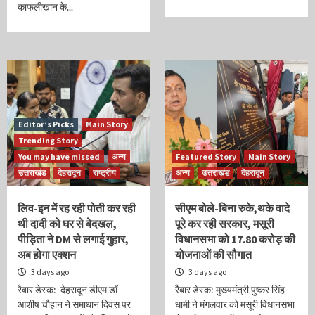
काफलीखान के...
Editor’s Picks
Main Story
Trending Story
You may have missed
अन्य
Featured Story
Main Story
उत्तराखंड
देहरादून
राष्ट्रीय
अन्य
उत्तराखंड
देहरादून
लिव-इन में रह रही पोती कर रही
सीएम बोले-बिना रुके,थके वादे
थी दादी को घर से बेदखल,
पूरे कर रही सरकार, मसूरी
पीड़िता ने DM से लगाई गुहार,
विधानसभा को 17.80 करोड़ की
अब होगा एक्शन
योजनाओं की सौगात
3 days ago
3 days ago
रैबार डेस्क: देहरादून डीएम डॉ
रैबार डेस्क: मुख्यमंत्री पुष्कर सिंह
आशीष चौहान ने समाधान दिवस पर
धामी ने मंगलवार को मसूरी विधानसभा