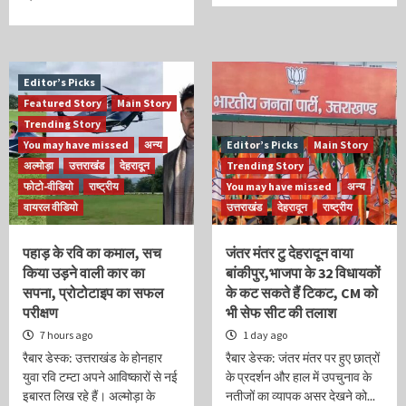
Editor’s Picks
Featured Story
Main Story
Trending Story
You may have missed
अन्य
Editor’s Picks
Main Story
अल्मोड़ा
उत्तराखंड
देहरादून
Trending Story
फोटो-वीडियो
राष्ट्रीय
You may have missed
अन्य
वायरल वीडियो
उत्तराखंड
देहरादून
राष्ट्रीय
पहाड़ के रवि का कमाल, सच
जंतर मंतर टु देहरादून वाया
किया उड़ने वाली कार का
बांकीपुर,भाजपा के 32 विधायकों
सपना, प्रोटोटाइप का सफल
के कट सकते हैं टिकट, CM को
परीक्षण
भी सेफ सीट की तलाश
7 hours ago
1 day ago
रैबार डेस्क: उत्तराखंड के होनहार
रैबार डेस्क: जंतर मंतर पर हुए छात्रों
युवा रवि टम्टा अपने आविष्कारों से नई
के प्रदर्शन और हाल में उपचुनाव के
इबारत लिख रहे हैं। अल्मोड़ा के
नतीजों का व्यापक असर देखने को...