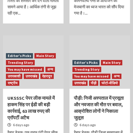
रिश्तों को शर्मसार कर देने वाला मामला
कॉमनवेल्थ गेम्स के आयोजन की
सामने आया है। आर्थिक तंगी से जूझ
मेजबानी का ध्वज भारत को सौंप दिया
रही एक...
गया है।...
Editor’s Picks
Main Story
Trending Story
Editor’s Picks
Main Story
You may have missed
अन्य
Trending Story
उत्तरकाशी
उत्तराखंड
देहरादून
You may have missed
अन्य
राष्ट्रीय
उत्तराखंड
पौड़ी
फोटो-वीडियो
UKSSSC पेपर लीक मामले में
पौड़ी: निजी अस्पताल में प्रसूता
हाकम सिंह पर ईडी की बड़ी
और नवजात की मौत पर बवाल,
कार्रवाई, 63 लाख रुपए की
आक्रोशित लोगों ने निकाला
प्रॉपर्टी अटैच
जुलूस
6 days ago
6 days ago
रैबार डेस्क: एक तरफ एंटी पेपर लीक
रैबार डेस्क: पौड़ी जिला मुख्यालय में