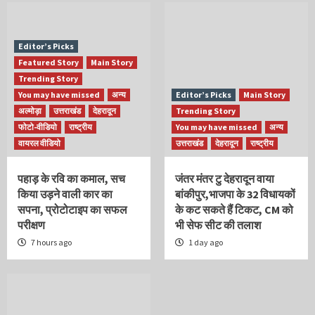
Editor’s Picks
Featured Story
Main Story
Trending Story
You may have missed
अन्य
Editor’s Picks
Main Story
अल्मोड़ा
उत्तराखंड
देहरादून
Trending Story
फोटो-वीडियो
राष्ट्रीय
You may have missed
अन्य
वायरल वीडियो
उत्तराखंड
देहरादून
राष्ट्रीय
पहाड़ के रवि का कमाल, सच
जंतर मंतर टु देहरादून वाया
किया उड़ने वाली कार का
बांकीपुर,भाजपा के 32 विधायकों
सपना, प्रोटोटाइप का सफल
के कट सकते हैं टिकट, CM को
परीक्षण
भी सेफ सीट की तलाश
7 hours ago
1 day ago