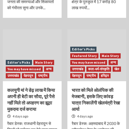
जनता की समस्याओं और शिकायतो
क्षेत्र के पुरुकुल में 17 करोड़ 80
को गंभीरता सुना और उनके...
लाख रुपयों...
Editor’s Picks
Featured Story
Main Story
Editor’s Picks
Main Story
You may have missed
अन्य
You may have missed
अन्य
उत्तराखंड
कला-धर्म-संस्कृति
खेल
उत्तराखंड
देहरादून
राष्ट्रीय
देहरादून
राष्ट्रीय
हरिद्वार
कलयुगी मां ने डेढ़ लाख में किया
भारत को मिले ओलंपिक की
अपनी ही बेटी का सौदा, पूरे पैसे
मेजबानी, इसके लिए कांवड़
नहीं मिले तो अपहरण का झूठा
यात्रा निकालेंगी खेलमंत्री रेखा
मुकदमा दर्ज कराया
आर्या
4 days ago
4 days ago
रैबार डेस्क: राजधानी देहरादून से
रैबार डेस्क: अहमदाबाद में 2030 के