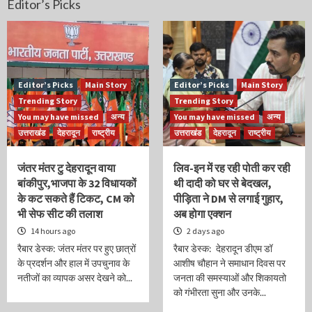
Editor’s Picks
Editor’s Picks
Main Story
Editor’s Picks
Main Story
Trending Story
Trending Story
You may have missed
अन्य
You may have missed
अन्य
उत्तराखंड
देहरादून
राष्ट्रीय
उत्तराखंड
देहरादून
राष्ट्रीय
जंतर मंतर टु देहरादून वाया
लिव-इन में रह रही पोती कर रही
बांकीपुर,भाजपा के 32 विधायकों
थी दादी को घर से बेदखल,
के कट सकते हैं टिकट, CM को
पीड़िता ने DM से लगाई गुहार,
भी सेफ सीट की तलाश
अब होगा एक्शन
14 hours ago
2 days ago
रैबार डेस्क: जंतर मंतर पर हुए छात्रों
रैबार डेस्क: देहरादून डीएम डॉ
के प्रदर्शन और हाल में उपचुनाव के
आशीष चौहान ने समाधान दिवस पर
नतीजों का व्यापक असर देखने को...
जनता की समस्याओं और शिकायतो
को गंभीरता सुना और उनके...