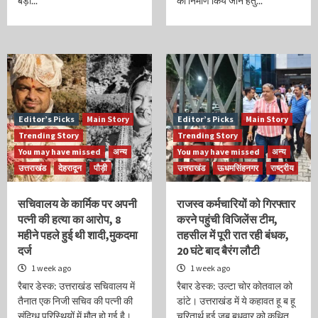
बड़ी...
का निर्माण किये जाने हेतु...
Editor’s Picks
Main Story
Editor’s Picks
Main Story
Trending Story
Trending Story
You may have missed
अन्य
You may have missed
अन्य
उत्तराखंड
देहरादून
पौड़ी
उत्तराखंड
ऊधमसिंहनगर
राष्ट्रीय
सचिवालय के कार्मिक पर अपनी
राजस्व कर्मचारियों को गिरफ्तार
पत्नी की हत्या का आरोप, 8
करने पहुंची विजिलेंस टीम,
महीने पहले हुई थी शादी,मुकदमा
तहसील में पूरी रात रही बंधक,
दर्ज
20 घंटे बाद बैरंग लौटी
1 week ago
1 week ago
रैबार डेस्क: उत्तराखंड सचिवालय में
रैबार डेस्क: उल्टा चोर कोतवाल को
तैनात एक निजी सचिव की पत्नी की
डांटे। उत्तराखंड में ये कहावत हू ब हू
संदिग्ध परिस्थियों में मौत हो गई है।
चरितार्थ हुई जब बुधवार को कथित...