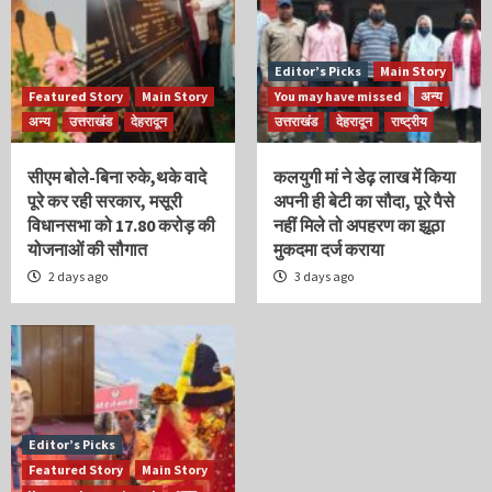
Editor’s Picks
Main Story
Featured Story
Main Story
You may have missed
अन्य
अन्य
उत्तराखंड
देहरादून
उत्तराखंड
देहरादून
राष्ट्रीय
सीएम बोले-बिना रुके,थके वादे
कलयुगी मां ने डेढ़ लाख में किया
पूरे कर रही सरकार, मसूरी
अपनी ही बेटी का सौदा, पूरे पैसे
विधानसभा को 17.80 करोड़ की
नहीं मिले तो अपहरण का झूठा
योजनाओं की सौगात
मुकदमा दर्ज कराया
2 days ago
3 days ago
Editor’s Picks
Featured Story
Main Story