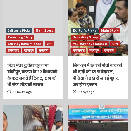
Editor’s Picks
Main Story
Editor’s Picks
Main Story
Trending Story
Trending Story
You may have missed
अन्य
You may have missed
अन्य
उत्तराखंड
देहरादून
राष्ट्रीय
उत्तराखंड
देहरादून
राष्ट्रीय
जंतर मंतर टु देहरादून वाया
लिव-इन में रह रही पोती कर रही
बांकीपुर,भाजपा के 32 विधायकों
थी दादी को घर से बेदखल,
के कट सकते हैं टिकट, CM को
पीड़िता ने DM से लगाई गुहार,
भी सेफ सीट की तलाश
अब होगा एक्शन
14 hours ago
2 days ago