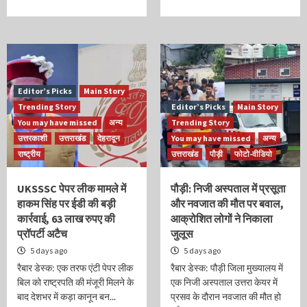
Editor’s Picks
Main Story
Trending Story
Editor’s Picks
Main Story
You may have missed
अन्य
Trending Story
उत्तरकाशी
उत्तराखंड
देहरादून
You may have missed
अन्य
राष्ट्रीय
उत्तराखंड
पौड़ी
फोटो-वीडियो
UKSSSC पेपर लीक मामले में
पौड़ी: निजी अस्पताल में प्रसूता
हाकम सिंह पर ईडी की बड़ी
और नवजात की मौत पर बवाल,
कार्रवाई, 63 लाख रुपए की
आक्रोशित लोगों ने निकाला
प्रॉपर्टी अटैच
जुलूस
5 days ago
5 days ago
रैबार डेस्क: एक तरफ एंटी पेपर लीक
रैबार डेस्क: पौड़ी जिला मुख्यालय में
बिल को राष्ट्रपति की मंजूरी मिलने के
एक निजी अस्पताल उत्तरा केयर में
बाद देशभर में कड़ा कानून बन...
प्रसव के दौरान नवजात की मौत हो