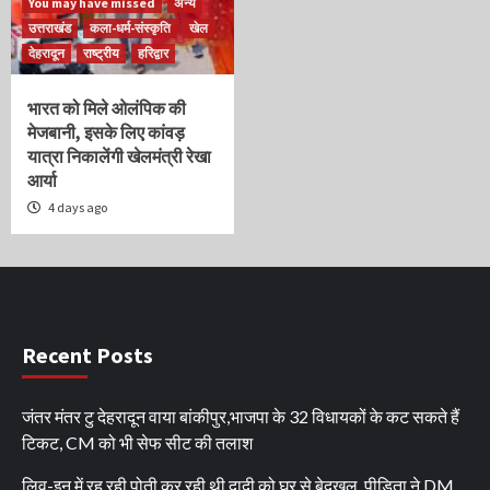
You may have missed
अन्य
उत्तराखंड
कला-धर्म-संस्कृति
खेल
देहरादून
राष्ट्रीय
हरिद्वार
भारत को मिले ओलंपिक की
मेजबानी, इसके लिए कांवड़
यात्रा निकालेंगी खेलमंत्री रेखा
आर्या
4 days ago
Recent Posts
जंतर मंतर टु देहरादून वाया बांकीपुर,भाजपा के 32 विधायकों के कट सकते हैं
टिकट, CM को भी सेफ सीट की तलाश
लिव-इन में रह रही पोती कर रही थी दादी को घर से बेदखल, पीड़िता ने DM