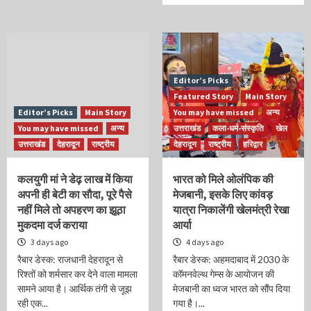
Editor’s Picks
Featured Story
Main Story
Editor’s Picks
Main Story
You may have missed
अन्य
You may have missed
अन्य
उत्तराखंड
कला-धर्म-संस्कृति
खेल
उत्तराखंड
देहरादून
राष्ट्रीय
देहरादून
राष्ट्रीय
हरिद्वार
कलयुगी मां ने डेढ़ लाख में किया
भारत को मिले ओलंपिक की
अपनी ही बेटी का सौदा, पूरे पैसे
मेजबानी, इसके लिए कांवड़
नहीं मिले तो अपहरण का झूठा
यात्रा निकालेंगी खेलमंत्री रेखा
मुकदमा दर्ज कराया
आर्या
3 days ago
4 days ago
रैबार डेस्क: राजधानी देहरादून से
रैबार डेस्क: अहमदाबाद में 2030 के
रिश्तों को शर्मसार कर देने वाला मामला
कॉमनवेल्थ गेम्स के आयोजन की
सामने आया है। आर्थिक तंगी से जूझ
मेजबानी का ध्वज भारत को सौंप दिया
रही एक...
गया है।...