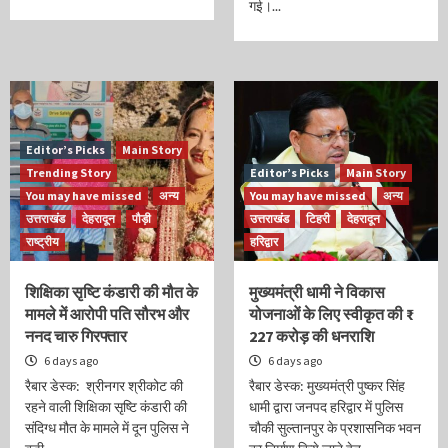
गई।...
Editor’s Picks
Main Story
Trending Story
Editor’s Picks
Main Story
You may have missed
अन्य
You may have missed
अन्य
उत्तराखंड
देहरादून
पौड़ी
उत्तराखंड
टिहरी
देहरादून
राष्ट्रीय
हरिद्वार
शिक्षिका सृष्टि कंडारी की मौत के
मुख्यमंत्री धामी ने विकास
मामले में आरोपी पति सौरभ और
योजनाओं के लिए स्वीकृत की ₹
ननद चारु गिरफ्तार
227 करोड़ की धनराशि
6 days ago
6 days ago
रैबार डेस्क: श्रीनगर श्रीकोट की
रैबार डेस्क: मुख्यमंत्री पुष्कर सिंह
रहने वाली शिक्षिका सृष्टि कंडारी की
धामी द्वारा जनपद हरिद्वार में पुलिस
संदिग्ध मौत के मामले में दून पुलिस ने
चौकी सुल्तानपुर के प्रशासनिक भवन