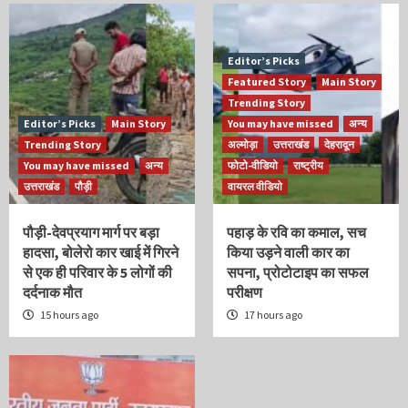
Editor’s Picks
Featured Story
Main Story
Trending Story
Editor’s Picks
Main Story
You may have missed
अन्य
Trending Story
अल्मोड़ा
उत्तराखंड
देहरादून
You may have missed
अन्य
फोटो-वीडियो
राष्ट्रीय
उत्तराखंड
पौड़ी
वायरल वीडियो
पौड़ी-देवप्रयाग मार्ग पर बड़ा
पहाड़ के रवि का कमाल, सच
हादसा, बोलेरो कार खाई में गिरने
किया उड़ने वाली कार का
से एक ही परिवार के 5 लोगों की
सपना, प्रोटोटाइप का सफल
दर्दनाक मौत
परीक्षण
15 hours ago
17 hours ago