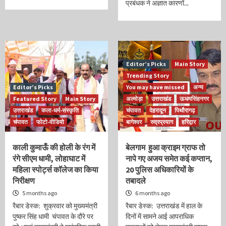
प्रबंधक ने अज्ञात कारणों...
Editor’s Picks
Main Story
Trending Story
Editor’s Picks
You may have missed
अन्य
Featured Story
Main Story
अल्मोड़ा
उत्तराखंड
ऊधमसिंहनगर
उत्तराखंड
कला-धर्म-संस्कृति
चंपावत
देहरादून
पिथौरागढ़
चंपावत
फोटो-वीडियो
बागेश्वर
रुद्रप्रयाग
हरिद्वार
काली कुमाऊँ की होली के रंग में
बेलगाम हुआ क्राइम ग्राफ तो
रंगे सीएम धामी, लोहाघाट में
नापे गए अजय समेत कई कप्तान,
महिला स्पोर्ट्स कॉलेज का किया
20 पुलिस अधिकारियों के
निरीक्षण
तबादले
5 months ago
6 months ago
रैबार डेस्क: शुक्रवार को मुख्यमंत्री
रैबार डेस्क: उत्तराखंड में हाल के
पुष्कर सिंह धामी चंपावत के दौरे पर
दिनों में सामने आई आपराधिक