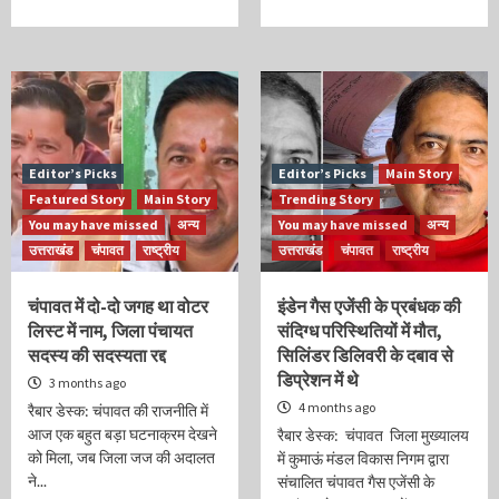
Editor’s Picks
Editor’s Picks
Main Story
Featured Story
Main Story
Trending Story
You may have missed
अन्य
You may have missed
अन्य
उत्तराखंड
चंपावत
राष्ट्रीय
उत्तराखंड
चंपावत
राष्ट्रीय
चंपावत में दो-दो जगह था वोटर
इंडेन गैस एजेंसी के प्रबंधक की
लिस्ट में नाम, जिला पंचायत
संदिग्ध परिस्थितियों में मौत,
सदस्य की सदस्यता रद्द
सिलिंडर डिलिवरी के दबाव से
डिप्रेशन में थे
3 months ago
4 months ago
रैबार डेस्क: चंपावत की राजनीति में
आज एक बहुत बड़ा घटनाक्रम देखने
रैबार डेस्क: चंपावत जिला मुख्यालय
को मिला, जब जिला जज की अदालत
में कुमाऊं मंडल विकास निगम द्वारा
ने...
संचालित चंपावत गैस एजेंसी के