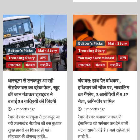
Editor’s Picks
Main Story
Editor’s Picks
Main Story
Trending Story
Trending Story
अन्य
You may have missed
अन्य
उत्तराखंड
चंपावत
राष्ट्रीय
उत्तराखंड
चंपावत
राष्ट्रीय
धारचूला से टनकपुर आ रही
चंपावत: हाथ पैर बांधकर ,
रोड़वेज बस का ब्रेक फेल, खुद
हथियार की नोंक पर, नाबालिग
की जान गंवाकर ड्राइवर ने
का गैंगरेप, 3 आरोपियों में BJP
बचाई 34 यात्रियों की जिंदगी
नेता, अग्निवीर शामिल
2 months ago
3 months ago
रैबार डेस्क: धारचूला से टनकपुर जा
रैबार डेस्क: चंपावत जनपद से
रही उत्तराखंड रोडवेज की बस बुधवार
इंसानियत को शर्मसार कर देने वाली
सुबह हादसे का शिकार हो गई।
घटना सामने आई है। यहां सहेली की
लोहाघाट-पिथौरागढ़ हाईवे...
शादी में...