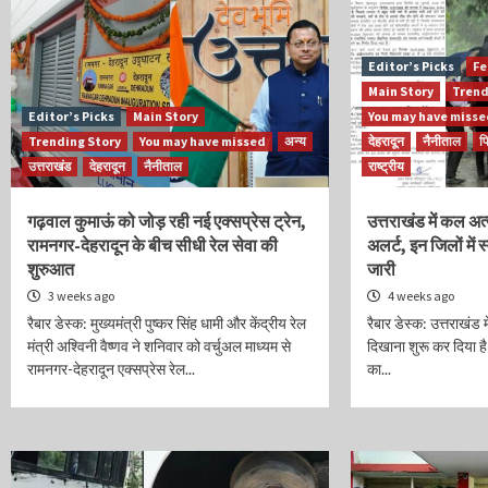
Editor’s Picks
Fe
Main Story
Trend
Editor’s Picks
Main Story
You may have miss
Trending Story
You may have missed
अन्य
देहरादून
नैनीताल
प
उत्तराखंड
देहरादून
नैनीताल
राष्ट्रीय
गढ़वाल कुमाऊं को जोड़ रही नई एक्सप्रेस ट्रेन,
उत्तराखंड में कल अत
रामनगर-देहरादून के बीच सीधी रेल सेवा की
अलर्ट, इन जिलों में 
शुरुआत
जारी
3 weeks ago
4 weeks ago
रैबार डेस्क: मुख्यमंत्री पुष्कर सिंह धामी और केंद्रीय रेल
रैबार डेस्क: उत्तराखंड मे
मंत्री अश्विनी वैष्णव ने शनिवार को वर्चुअल माध्यम से
दिखाना शुरू कर दिया है
रामनगर-देहरादून एक्सप्रेस रेल...
का...