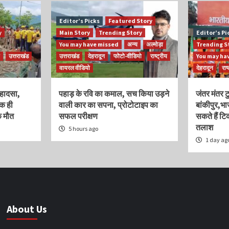
Editor’s Picks
Featured Story
y
Main Story
Trending Story
Editor’s Pi
You may have missed
अन्य
अल्मोड़ा
Trending S
उत्तराखंड
उत्तराखंड
देहरादून
फोटो-वीडियो
राष्ट्रीय
You may ha
वायरल वीडियो
देहरादून
राष
ा हादसा,
पहाड़ के रवि का कमाल, सच किया उड़ने
जंतर मंतर ट
एक ही
वाली कार का सपना, प्रोटोटाइप का
बांकीपुर,भ
क मौत
सफल परीक्षण
सकते हैं ट
तलाश
5 hours ago
1 day ag
About Us