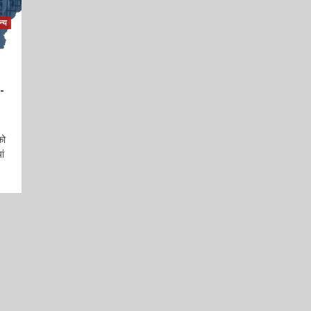
्य
e-
को
ां