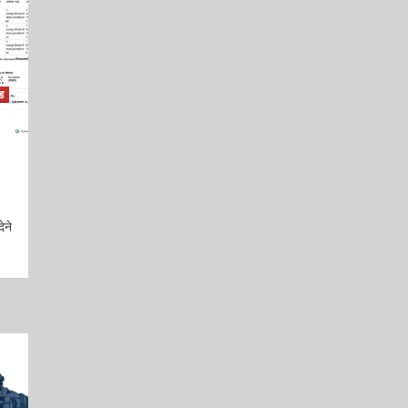
ड
ेने