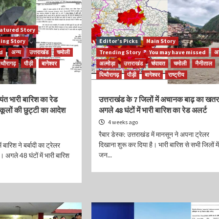
atured Story
ing Story
Editor’s Picks
Main Story
ed
अन्य
उत्तराखंड
चमोली
Trending Story
You may have missed
अन
िथौरागढ़
पौड़ी
बागेश्वर
अल्मोड़ा
उत्तराखंड
चंपावत
चमोली
नैनीताल
पिथौरागढ़
पौड़ी
बागेश्वर
राष्ट्रीय
्यंत भारी बारिश का रेड
उत्तराखंड के 7 जिलों में अचानक बाढ़ का खतर
स्कूलों की छुट्टी का आदेश
अगले 48 घंटों में भारी बारिश का रेड अलर्ट
4 weeks ago
रैबार डेस्क: उत्तराखंड में मानसून ने अपना ट्रेलर
दिखाना शुरू कर दिया है। भारी बारिश से सभी जिलों में
ं बारिश ने बर्बादी का ट्रेलर
जन...
। अगले 48 घंटों में भारी बारिश