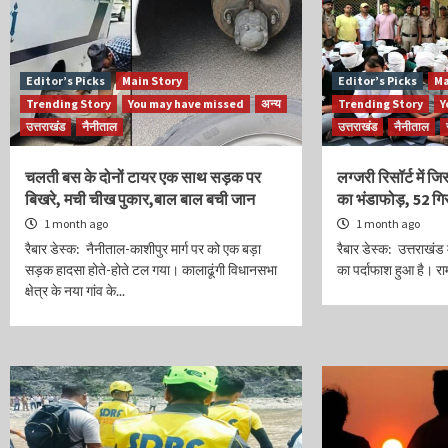
Editor’s Picks
Main Story
Editor’s Picks
Ma
Trending Story
You may have missed
अन्य
Trending Story
Y
उत्तराखंड
नैनीताल
उत्तराखंड
नैनीताल
चलती बस के दोनों टायर एक साथ सड़क पर
लग्जरी रिसॉर्ट में ज
बिखरे, मची चीख पुकार,बाल बाल बची जान
का भंडाफोड़, 52 गिर
1 month ago
1 month ago
रैबार डेस्क: नैनीताल-काशीपुर मार्ग पर को एक बड़ा
रैबार डेस्क: उत्तराखंड 
सड़क हादसा होते-होते टल गया। कालाढूंगी विधानसभा
का पर्दाफाश हुआ है। रामन
क्षेत्र के नया गांव के...