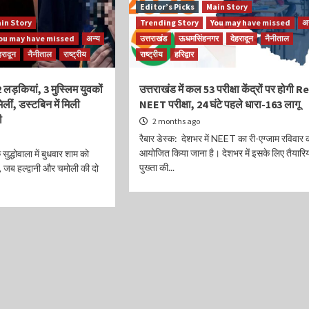
Editor’s Picks
Main Story
in Story
Trending Story
You may have missed
अन
ou may have missed
अन्य
उत्तराखंड
ऊधमसिंहनगर
देहरादून
नैनीताल
हरादून
नैनीताल
राष्ट्रीय
राष्ट्रीय
हरिद्वार
 लड़कियां, 3 मुस्लिम युवकों
उत्तराखंड में कल 53 परीक्षा केंद्रों पर होगी R
लीं, डस्टबिन में मिली
NEET परीक्षा, 24 घंटे पहले धारा-163 लागू
ी
2 months ago
रैबार डेस्क: देशभर में NEET का री-एग्जाम रविवार 
आयोजित किया जाना है। देशभर में इसके लिए तैयारिय
 सुद्धोवाला में बुधवार शाम को
पुख्ता की...
ा, जब हल्द्वानी और चमोली की दो