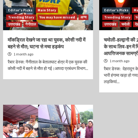
Editor’s Picks
Main Story
Editor’s Picks
Ma
Trending Story
You may have missed
अन्य
Trending Story
Y
उत्तराखंड
नैनीताल
उत्तराखंड
चमोली
दे
मॉकड्रिल देखने जा रहा था युवक, कोसी नदी में
चमोली-हल्द्वानी की 2
बहने से मौत; घटना से मचा हड़कंप
के साथ लिव-इन में मि
आपत्तिजनक सामग्र
1 month ago
1 month ago
रैबार डेस्क: नैनीताल के बेतालघाट क्षेत्र में एक युवक की
कोसी नदी में बहने से मौत हो गई।आपदा प्रबंधन विभाग...
रैबार डेस्क: देहरादून के
भारी हंगामा खड़ा हो गय
लड़कियां...