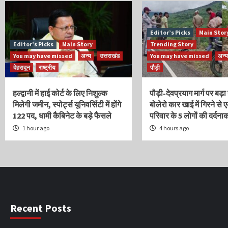
Editor’s Picks
Main Stor
Editor’s Picks
Main Story
Trending Story
You may have missed
अन्य
उत्तराखंड
You may have missed
अन्य
देहरादून
राष्ट्रीय
पौड़ी
हल्द्वानी में हाई कोर्ट के लिए निशुल्क
पौड़ी-देवप्रयाग मार्ग पर बड़
मिलेगी जमीन, स्पोर्ट्स यूनिवर्सिटी में होंगे
बोलेरो कार खाई में गिरने से 
122 पद, धामी कैबिनेट के बड़े फैसले
परिवार के 5 लोगों की दर्दना
1 hour ago
4 hours ago
Recent Posts