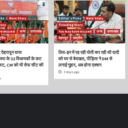
cks
Main Story
Editor’s Picks
Main Story
tory
Trending Story
ve missed
अन्य
उत्तराखंड
You may have missed
अन्य
उत्तराखंड
्ट्रीय
देहरादून
राष्ट्रीय
ु देहरादून वाया
लिव-इन में रह रही पोती कर रही थी दादी
ाजपा के 32 विधायकों के कट
को घर से बेदखल, पीड़िता ने DM से
िकट, CM को भी सेफ सीट की
लगाई गुहार, अब होगा एक्शन
3 days ago
o