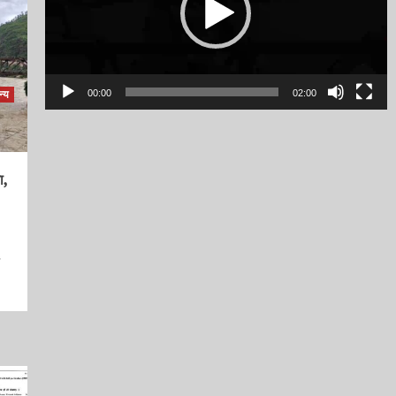
00:00
02:00
्य
ा,