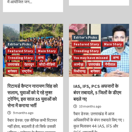
में आयोजित जन...
Editor’s Picks
Editor’s Picks
Featured Story
Main Story
Featured Story
Main Story
Trending Story
Trending Story
अन्य
You may have missed
अन्य
उत्तराखंड
देहरादून
फोटो-वीडियो
अल्मोड़ा
उत्तराखंड
नैनीताल
बागेश्वर
राष्ट्रीय
पिथौरागढ़
बागेश्वर
रिटायर्ड कैप्टन नारायण सिंह को
IAS, IFS, PCS अफसरों के
सलाम, युवाओं को दे रहे मुफ्त
बंपर तबादले, 5 जिलों के डीएम
ट्रेनिंग, इस साल 55 युवाओं को
बदले गए
सेना में कराया भर्ती
10 months ago
9 months ago
रैबार डेस्क: उत्तराखंड में आज
अधिकारियों के बंपर तबादले किए गए।
रैबार डेस्क: एक सैनिक कभी रिटायर
कुल मिलाकर 44 IAS, IFS और
नहीं होता, बदलती है तो सिर्फ उसकी