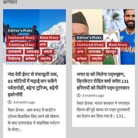
बागेश्वर
Editor’s Picks
Featured Story
Main Story
Editor’s Picks
Trending Story
अन्य
Featured Story
Main Story
उत्तरकाशी
उत्तराखंड
चमोली
अन्य
उत्तराखंड
देहरादून
पिथौरागढ़
बागेश्वर
राष्ट्रीय
बागेश्वर
राष्ट्रीय
नंदा देवी ईस्ट से पंचाचूली तक,
भगत दा को मिलेगा पद्मभूषण,
83 चोटियों में चढ़ाई कर सकेंगे
क्रिकेटर रोहित शर्मा समेत 131
पर्वतारोही, बढ़ेगा टूरिज्म, बढ़ेगी
हस्तियों को मिलेंगे पद्म पुरस्कार
इकोनॉमी
6 months ago
6 months ago
रैबार डेस्क: भारत सरकार ने गणतंत्र
दिवस की पूर्व संध्या पर पद्म पुरस्कारों
रैबार डेस्क: आम बजट में माउंटेन
का ऐलान कर दिया गया है। 131...
ट्रेल्स विकसित किए जाने की घोषणा
के बाद उत्तराखंड ने साहसिक पर्यटन
के क्षेत्र...