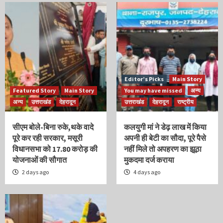
Editor’s Picks
Main Story
Featured Story
Main Story
You may have missed
अन्य
अन्य
उत्तराखंड
देहरादून
उत्तराखंड
देहरादून
राष्ट्रीय
सीएम बोले-बिना रुके,थके वादे
कलयुगी मां ने डेढ़ लाख में किया
पूरे कर रही सरकार, मसूरी
अपनी ही बेटी का सौदा, पूरे पैसे
विधानसभा को 17.80 करोड़ की
नहीं मिले तो अपहरण का झूठा
योजनाओं की सौगात
मुकदमा दर्ज कराया
2 days ago
4 days ago