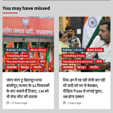
You may have missed
Editor’s Picks
Main Story
Editor’s Picks
Main Story
Trending Story
Trending Story
You may have missed
अन्य
You may have missed
अन्य
उत्तराखंड
देहरादून
राष्ट्रीय
उत्तराखंड
देहरादून
राष्ट्रीय
जंतर मंतर टु देहरादून वाया
लिव-इन में रह रही पोती कर रही
बांकीपुर,भाजपा के 32 विधायकों
थी दादी को घर से बेदखल,
के कट सकते हैं टिकट, CM को
पीड़िता ने DM से लगाई गुहार,
भी सेफ सीट की तलाश
अब होगा एक्शन
17 hours ago
2 days ago