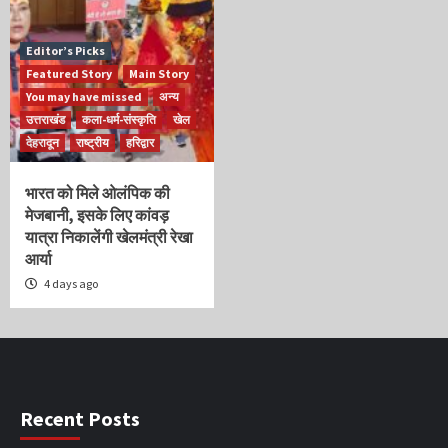
Editor’s Picks
Featured Story
Main Story
You may have missed
अन्य
उत्तराखंड
कला-धर्म-संस्कृति
खेल
देहरादून
राष्ट्रीय
हरिद्वार
भारत को मिले ओलंपिक की
मेजबानी, इसके लिए कांवड़
यात्रा निकालेंगी खेलमंत्री रेखा
आर्या
4 days ago
Recent Posts