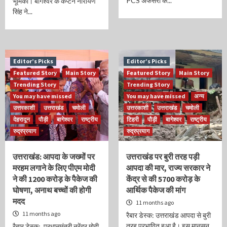
PCS अफसरों के...
भूमिका। बागेश्वर के कैप्टन नारायण
सिंह ने...
Editor’s Picks
Editor’s Picks
Featured Story
Main Story
Featured Story
Main Story
Trending Story
Trending Story
You may have missed
You may have missed
अन्य
उत्तरकाशी
उत्तराखंड
चमोली
उत्तरकाशी
उत्तराखंड
चमोली
देहरादून
पौड़ी
बागेश्वर
राष्ट्रीय
टिहरी
पौड़ी
बागेश्वर
राष्ट्रीय
रुद्रप्रयाग
रुद्रप्रयाग
उत्तराखंड: आपदा के जख्मों पर
उत्तराखंड पर बुरी तरह पड़ी
मरहम लगाने के लिए पीएम मोदी
आपदा की मार, राज्य सरकार ने
ने की 1200 करोड़ के पैकेज की
केंद्र से की 5700 करोड़ के
घोषणा, अनाथ बच्चों की होगी
आर्थिक पैकेज की मांग
मदद
11 months ago
11 months ago
रैबार डेस्क: उत्तराखंड आपदा से बुरी
तरह प्रभावित हुआ है। इस मानसून
रैबार डेस्क: प्रधानमंत्री नरेंद्र मोदी