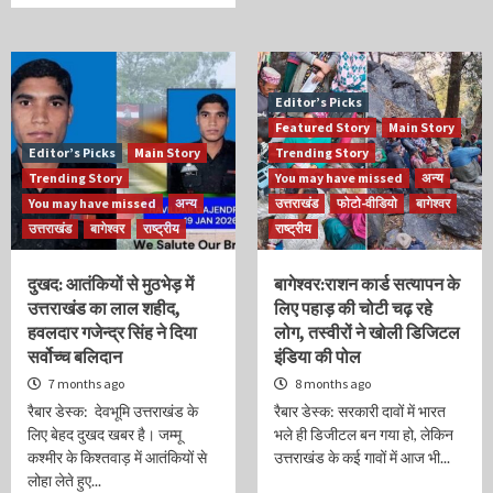
Editor’s Picks
Featured Story
Main Story
Editor’s Picks
Main Story
Trending Story
Trending Story
You may have missed
अन्य
You may have missed
अन्य
उत्तराखंड
फोटो-वीडियो
बागेश्वर
उत्तराखंड
बागेश्वर
राष्ट्रीय
राष्ट्रीय
दुखद: आतंकियों से मुठभेड़ में
बागेश्वर:राशन कार्ड सत्यापन के
उत्तराखंड का लाल शहीद,
लिए पहाड़ की चोटी चढ़ रहे
हवलदार गजेन्द्र सिंह ने दिया
लोग, तस्वीरों ने खोली डिजिटल
सर्वोच्च बलिदान
इंडिया की पोल
7 months ago
8 months ago
रैबार डेस्क: देवभूमि उत्तराखंड के
रैबार डेस्क: सरकारी दावों में भारत
लिए बेहद दुखद खबर है। जम्मू
भले ही डिजीटल बन गया हो, लेकिन
कश्मीर के किश्तवाड़ में आतंकियों से
उत्तराखंड के कई गावों में आज भी...
लोहा लेते हुए...