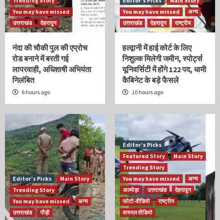
Trending Story
Editor’s Picks
Main Story
You may have missed
You may have missed
अन्य
उत्तराखंड
देहरादून
उत्तराखंड
देहरादून
राष्ट्रीय
नंदा की चौकी पुल की एप्रोच
हल्द्वानी में हाई कोर्ट के लिए
रोड बनाने में बरती गई
निशुल्क मिलेगी जमीन, स्पोर्ट्स
लापरवाही, अधिशाषी अभियंता
यूनिवर्सिटी में होंगे 122 पद, धामी
निलंबित
कैबिनेट के बड़े फैसले
6 hours ago
10 hours ago
Editor’s Picks
Featured Story
Main Story
Trending Story
Editor’s Picks
Main Story
You may have missed
अन्य
Trending Story
अल्मोड़ा
उत्तराखंड
देहरादून
You may have missed
अन्य
फोटो-वीडियो
राष्ट्रीय
उत्तराखंड
पौड़ी
वायरल वीडियो