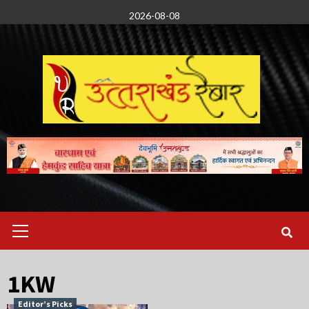
Skip
2026-08-08
to
content
Primary
Menu
1KW
Editor’s Picks