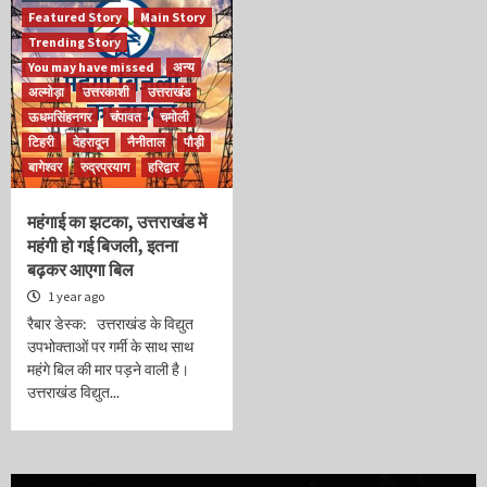
Featured Story
Main Story
Trending Story
You may have missed
अन्य
अल्मोड़ा
उत्तरकाशी
उत्तराखंड
ऊधमसिंहनगर
चंपावत
चमोली
टिहरी
देहरादून
नैनीताल
पौड़ी
बागेश्वर
रुद्रप्रयाग
हरिद्वार
महंगाई का झटका, उत्तराखंड में
महंगी हो गई बिजली, इतना
बढ़कर आएगा बिल
1 year ago
रैबार डेस्क: उत्तराखंड के विद्युत
उपभोक्ताओं पर गर्मी के साथ साथ
महंगे बिल की मार पड़ने वाली है।
उत्तराखंड विद्युत...
Video