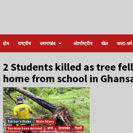
होम
राष्ट्रीय
उत्तराखंड
अंतर्राष्ट्रीय
खेल
कला-धर्म-
2 Students killed as tree fe
home from school in Ghansa
Editor’s Picks
Main Story
You may have missed
अन्य
उत्तराखंड
टिहरी