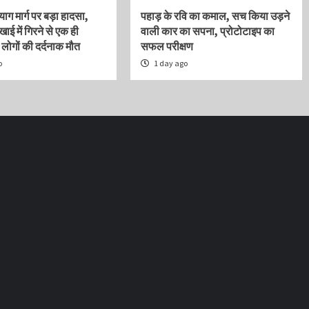
याग मार्ग पर बड़ा हादसा,
पहाड़ के रवि का कमाल, सच किया उड़ने
खाई में गिरने से एक ही
वाली कार का सपना, प्रोटोटाइप का
 लोगों की दर्दनाक मौत
सफल परीक्षण
o
1 day ago