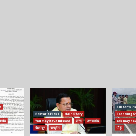
y
Editor’s Pi
Editor’s Picks
Main Story
Trending S
राखंड
You may have missed
अन्य
उत्तराखंड
You may ha
देहरादून
राष्ट्रीय
पौड़ी