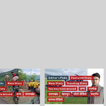
Editor’s Picks
Featured Story
cks
Main Story
Main Story
Trending Story
tory
You may have missed
अन्य
अल्मोड़ा
ve missed
अन्य
उत्तराखंड
उत्तराखंड
देहरादून
फोटो-वीडियो
राष्ट्रीय
वायरल वीडियो