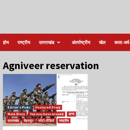
होम
राष्ट्रीय
उत्तराखंड
अंतर्राष्ट्रीय
खेल
कला-धर्म-
Agniveer reservation
Editor’s Picks
Featured Story
Main Story
You may have missed
अन्य
उत्तराखंड
देहरादून
फोटो-वीडियो
राष्ट्रीय