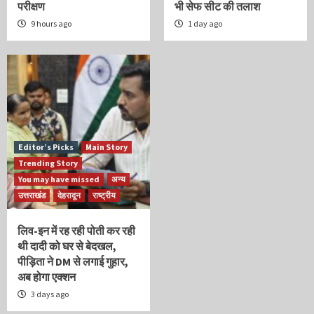
परीक्षण
भी सेफ सीट की तलाश
9 hours ago
1 day ago
Editor’s Picks
Main Story
Trending Story
You may have missed
अन्य
उत्तराखंड
देहरादून
राष्ट्रीय
लिव-इन में रह रही पोती कर रही
थी दादी को घर से बेदखल,
पीड़िता ने DM से लगाई गुहार,
अब होगा एक्शन
3 days ago