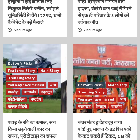
हल्द्वानी में हाई कोर्ट के लिए
पौड़ी-देवप्रयाग मार्ग पर बड़ा
निशुल्क मिलेगी जमीन, स्पोर्ट्स
हादसा, बोलेरो कार खाई में गिरने
यूनिवर्सिटी में होंगे 122 पद, धामी
से एक ही परिवार के 5 लोगों की
कैबिनेट के बड़े फैसले
दर्दनाक मौत
5 hours ago
7 hours ago
Editor’s Picks
Featured Story
Main Story
Trending Story
You may have missed
अन्य
Editor’s Picks
Main Story
अल्मोड़ा
उत्तराखंड
देहरादून
Trending Story
फोटो-वीडियो
राष्ट्रीय
You may have missed
अन्य
वायरल वीडियो
उत्तराखंड
देहरादून
राष्ट्रीय
पहाड़ के रवि का कमाल, सच
जंतर मंतर टु देहरादून वाया
किया उड़ने वाली कार का
बांकीपुर,भाजपा के 32 विधायकों
सपना, प्रोटोटाइप का सफल
के कट सकते हैं टिकट, CM को