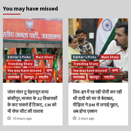
You may have missed
Editor’s Picks
Main Story
Editor’s Picks
Main Story
Trending Story
Trending Story
You may have missed
अन्य
You may have missed
अन्य
उत्तराखंड
देहरादून
राष्ट्रीय
उत्तराखंड
देहरादून
राष्ट्रीय
जंतर मंतर टु देहरादून वाया
लिव-इन में रह रही पोती कर रही
बांकीपुर,भाजपा के 32 विधायकों
थी दादी को घर से बेदखल,
के कट सकते हैं टिकट, CM को
पीड़िता ने DM से लगाई गुहार,
भी सेफ सीट की तलाश
अब होगा एक्शन
15 hours ago
2 days ago