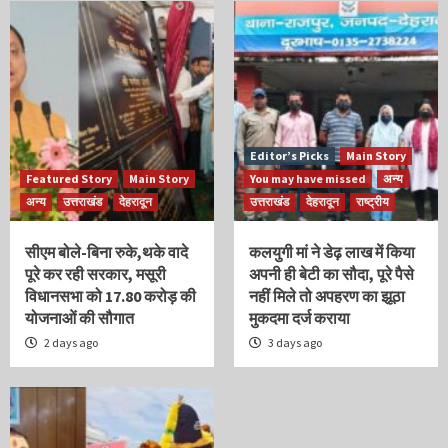
Editor’s Picks
Main Story
Featured Story
Main Story
You may have missed
अन्य
अन्य
उत्तराखंड
देहरादून
उत्तराखंड
देहरादून
राष्ट्रीय
सीएम बोले-बिना रुके,थके वादे
कलयुगी मां ने डेढ़ लाख में किया
पूरे कर रही सरकार, मसूरी
अपनी ही बेटी का सौदा, पूरे पैसे
विधानसभा को 17.80 करोड़ की
नहीं मिले तो अपहरण का झूठा
योजनाओं की सौगात
मुकदमा दर्ज कराया
2 days ago
3 days ago