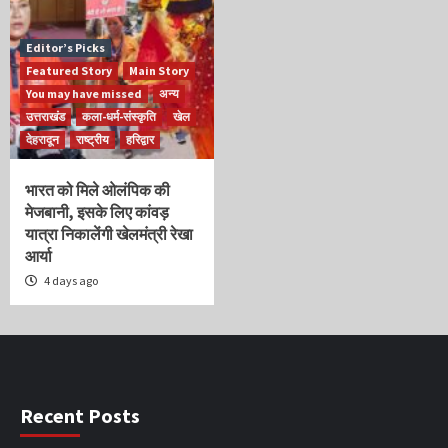
Editor’s Picks
Featured Story
Main Story
You may have missed
अन्य
उत्तराखंड
कला-धर्म-संस्कृति
खेल
देहरादून
राष्ट्रीय
हरिद्वार
भारत को मिले ओलंपिक की
मेजबानी, इसके लिए कांवड़
यात्रा निकालेंगी खेलमंत्री रेखा
आर्या
4 days ago
Recent Posts