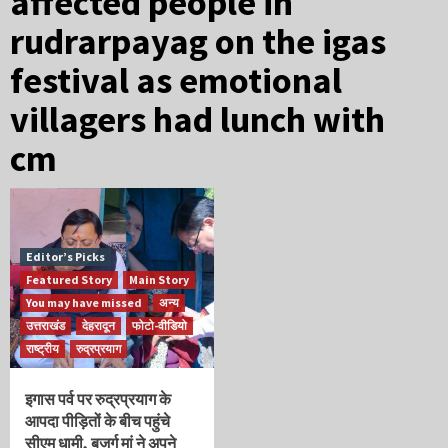
affected people in
rudrarpayag on the igas
festival as emotional
villagers had lunch with
cm
Editor’s Picks
Featured Story
Main Story
You may have missed
अन्य
उत्तराखंड
देहरादून
फोटो-वीडियो
राष्ट्रीय
रुद्रप्रयाग
इगास पर्व पर रुद्रप्रयाग के
आपदा पीड़ितों के बीच पहुंचे
सीएम धामी, बुजुर्ग मां ने अपने