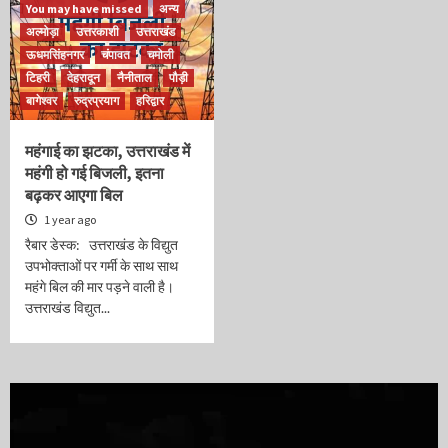
You may have missed
अन्य
अल्मोड़ा
उत्तरकाशी
उत्तराखंड
ऊधमसिंहनगर
चंपावत
चमोली
टिहरी
देहरादून
नैनीताल
पौड़ी
बागेश्वर
रुद्रप्रयाग
हरिद्वार
महंगाई का झटका, उत्तराखंड में
महंगी हो गई बिजली, इतना
बढ़कर आएगा बिल
1 year ago
रैबार डेस्क: उत्तराखंड के विद्युत
उपभोक्ताओं पर गर्मी के साथ साथ
महंगे बिल की मार पड़ने वाली है।
उत्तराखंड विद्युत...
Video
Player