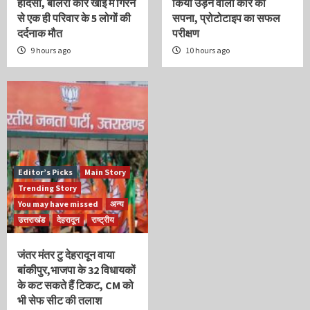
हादसा, बोलेरो कार खाई में गिरने
किया उड़ने वाली कार का
से एक ही परिवार के 5 लोगों की
सपना, प्रोटोटाइप का सफल
दर्दनाक मौत
परीक्षण
9 hours ago
10 hours ago
Editor’s Picks
Main Story
Trending Story
You may have missed
अन्य
उत्तराखंड
देहरादून
राष्ट्रीय
जंतर मंतर टु देहरादून वाया
बांकीपुर,भाजपा के 32 विधायकों
के कट सकते हैं टिकट, CM को
भी सेफ सीट की तलाश