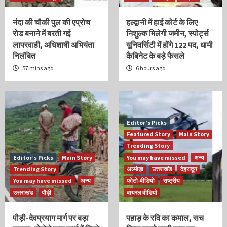
नंदा की चौकी पुल की एप्रोच
हल्द्वानी में हाई कोर्ट के लिए
रोड बनाने में बरती गई
निशुल्क मिलेगी जमीन, स्पोर्ट्स
लापरवाही, अधिशाषी अभियंता
यूनिवर्सिटी में होंगे 122 पद, धामी
निलंबित
कैबिनेट के बड़े फैसले
57 mins ago
6 hours ago
Editor’s Picks
Featured Story
Main Story
Trending Story
Editor’s Picks
Main Story
You may have missed
अन्य
Trending Story
अल्मोड़ा
उत्तराखंड
देहरादून
You may have missed
अन्य
फोटो-वीडियो
राष्ट्रीय
उत्तराखंड
पौड़ी
वायरल वीडियो
पौड़ी-देवप्रयाग मार्ग पर बड़ा
पहाड़ के रवि का कमाल, सच