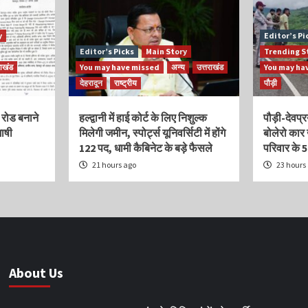
y
Editor’s Pi
Editor’s Picks
Main Story
Trending S
राखंड
You may have missed
अन्य
उत्तराखंड
You may ha
देहरादून
राष्ट्रीय
पौड़ी
 रोड बनाने
हल्द्वानी में हाई कोर्ट के लिए निशुल्क
पौड़ी-देवप्र
शाषी
मिलेगी जमीन, स्पोर्ट्स यूनिवर्सिटी में होंगे
बोलेरो कार 
122 पद, धामी कैबिनेट के बड़े फैसले
परिवार के 5
21 hours ago
23 hours
About Us