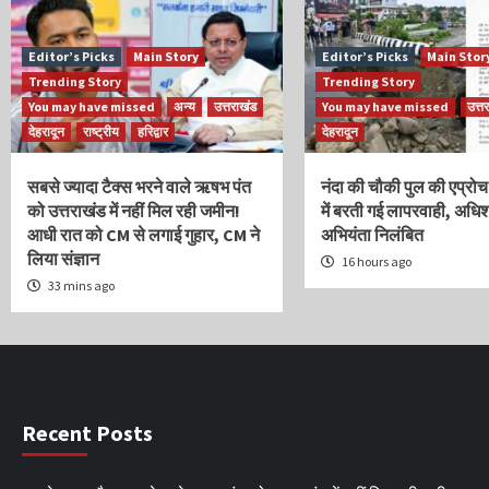
Editor’s Picks
Main Story
Editor’s Picks
Main Stor
Trending Story
Trending Story
You may have missed
अन्य
उत्तराखंड
You may have missed
उत्त
देहरादून
राष्ट्रीय
हरिद्वार
देहरादून
सबसे ज्यादा टैक्स भरने वाले ऋषभ पंत
नंदा की चौकी पुल की एप्रोच
को उत्तराखंड में नहीं मिल रही जमीन!
में बरती गई लापरवाही, अधि
आधी रात को CM से लगाई गुहार, CM ने
अभियंता निलंबित
लिया संज्ञान
16 hours ago
33 mins ago
Recent Posts