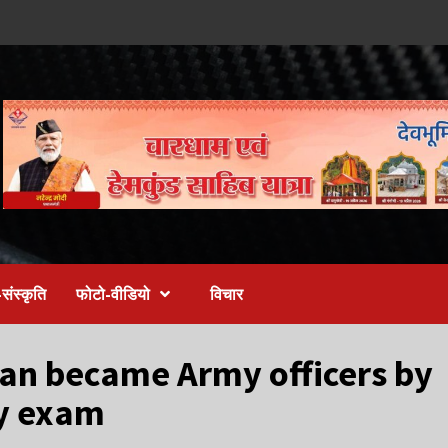
संस्कृति
फोटो-वीडियो
विचार
an became Army officers by
ry exam