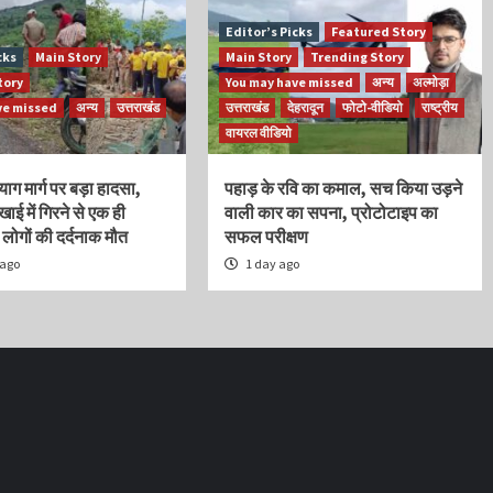
Editor’s Picks
Featured Story
cks
Main Story
Main Story
Trending Story
tory
You may have missed
अन्य
अल्मोड़ा
ve missed
अन्य
उत्तराखंड
उत्तराखंड
देहरादून
फोटो-वीडियो
राष्ट्रीय
वायरल वीडियो
याग मार्ग पर बड़ा हादसा,
पहाड़ के रवि का कमाल, सच किया उड़ने
खाई में गिरने से एक ही
वाली कार का सपना, प्रोटोटाइप का
 लोगों की दर्दनाक मौत
सफल परीक्षण
 ago
1 day ago