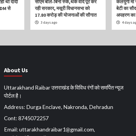
रही थी दादी
सीएम बोले-बिना रुके,थके वादे पूरे कर
कलयुगी मां 
 DM से
रही सरकार, मसूरी विधानसभा को
बेटी का सौदा
17.80 करोड़ की योजनाओं की सौगात
अपहरण का झ
3 days ago
4 days a
About Us
Uttarakhand Raibar उत्तराखंड के विविध रंगों को समर्पित न्यूज
पोर्टल है।
Address: Durga Enclave, Nakronda, Dehradun
Cont: 8745072257
Email:
uttarakhandraibar1@gmail.com
,