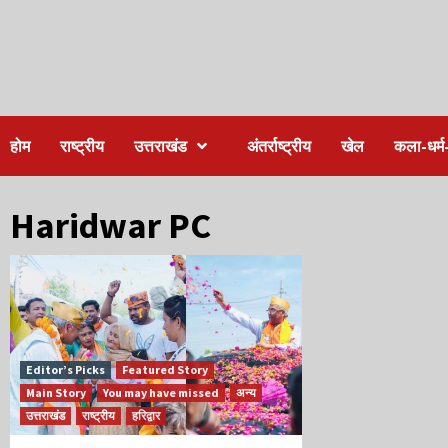
होम
राष्ट्रीय
उत्तराखंड
अंतर्राष्ट्रीय
खेल
कला-धर्म-
Haridwar PC
Editor’s Picks
Featured Story
Main Story
You may have missed
अन्य
उत्तराखंड
राष्ट्रीय
हरिद्वार