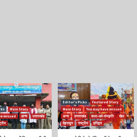
Editor’s Picks
Featured Story
cks
Main Story
Main Story
You may have missed
ve missed
अन्य
उत्तराखंड
अन्य
उत्तराखंड
कला-धर्म-संस्कृति
खेल
्ट्रीय
देहरादून
राष्ट्रीय
हरिद्वार