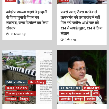
कांग्रेस अध्यक्ष खड़गे ने हल्द्वानी
सबसे ज्यादा टैक्स भरने वाले
से किया चुनावी विजय का
ऋषभ पंत को उत्तराखंड में नहीं
शंखनाद, सत्ता में लौटने का लिया
मिल रही जमीन! आधी रात को
संकल्प
CM से लगाई गुहार, CM ने लिया
संज्ञान
23 hours ago
1 day ago
Editor’s Picks
Main Story
Trending Story
Editor’s Picks
Main Story
You may have missed
You may have missed
अन्य
उत्तराखंड
देहरादून
उत्तराखंड
देहरादून
राष्ट्रीय