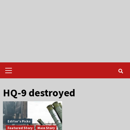
Primary
Menu
HQ-9 destroyed
Editor’s Picks
Featured Story
Main Story