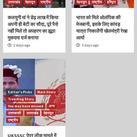
उत्तराखंड
देहरादून
राष्ट्रीय
देहरादून
राष्ट्रीय
हरिद्वार
कलयुगी मां ने डेढ़ लाख में किया
भारत को मिले ओलंपिक की
अपनी ही बेटी का सौदा, पूरे पैसे
मेजबानी, इसके लिए कांवड़
नहीं मिले तो अपहरण का झूठा
यात्रा निकालेंगी खेलमंत्री रेखा
मुकदमा दर्ज कराया
आर्या
2 days ago
3 days ago
Editor’s Picks
Main Story
Trending Story
You may have missed
अन्य
उत्तरकाशी
उत्तराखंड
देहरादून
राष्ट्रीय
UKSSSC पेपर लीक मामले में