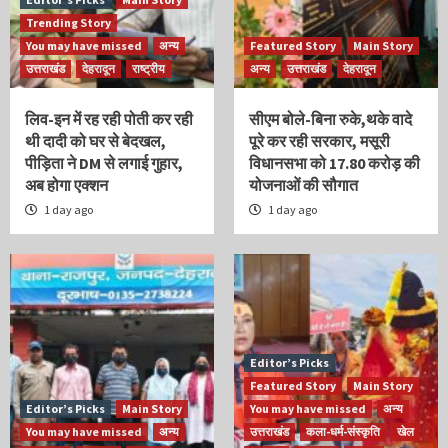
Trending Story
You may have missed
अन्य
Featured Story
Main Story
उत्तराखंड
देहरादून
राष्ट्रीय
अन्य
उत्तराखंड
देहरादून
लिव-इन में रह रही पोती कर रही
सीएम बोले-बिना रुके,थके वादे
थी दादी को घर से बेदखल,
पूरे कर रही सरकार, मसूरी
पीड़िता ने DM से लगाई गुहार,
विधानसभा को 17.80 करोड़ की
अब होगा एक्शन
योजनाओं की सौगात
1 day ago
1 day ago
Editor’s Picks
Featured Story
Main Story
Editor’s Picks
Main Story
You may have missed
अन्य
You may have missed
अन्य
उत्तराखंड
कला-धर्म-संस्कृति
खेल