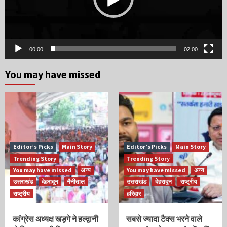
00:00
02:00
You may have missed
Editor’s Picks
Main Story
Editor’s Picks
Main Story
Trending Story
Trending Story
You may have missed
अन्य
You may have missed
अन्य
उत्तराखंड
देहरादून
नैनीताल
उत्तराखंड
देहरादून
राष्ट्रीय
राष्ट्रीय
हरिद्वार
कांग्रेस अध्यक्ष खड़गे ने हल्द्वानी
सबसे ज्यादा टैक्स भरने वाले