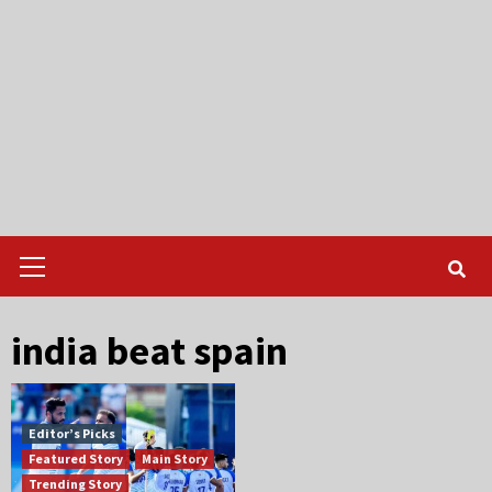
Primary
Menu
india beat spain
Editor’s Picks
Featured Story
Main Story
Trending Story