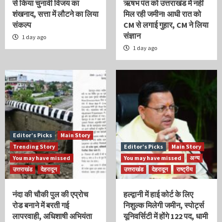
से किया चुनावी विजय का
ऋषभ पंत को उत्तराखंड में नहीं
शंखनाद, सत्ता में लौटने का लिया
मिल रही जमीन! आधी रात को
संकल्प
CM से लगाई गुहार, CM ने लिया
संज्ञान
1 day ago
1 day ago
Editor’s Picks
Main Story
Trending Story
Editor’s Picks
Main Story
You may have missed
You may have missed
अन्य
उत्तराखंड
देहरादून
उत्तराखंड
देहरादून
राष्ट्रीय
नंदा की चौकी पुल की एप्रोच
हल्द्वानी में हाई कोर्ट के लिए
रोड बनाने में बरती गई
निशुल्क मिलेगी जमीन, स्पोर्ट्स
लापरवाही, अधिशाषी अभियंता
यूनिवर्सिटी में होंगे 122 पद, धामी