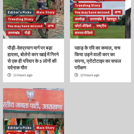
Trending Story
Editor’s Picks
Main Story
You may have missed
अन्य
Trending Story
अल्मोड़ा
उत्तराखंड
देहरादून
You may have missed
अन्य
फोटो-वीडियो
राष्ट्रीय
उत्तराखंड
पौड़ी
वायरल वीडियो
पौड़ी-देवप्रयाग मार्ग पर बड़ा
पहाड़ के रवि का कमाल, सच
हादसा, बोलेरो कार खाई में गिरने
किया उड़ने वाली कार का
से एक ही परिवार के 5 लोगों की
सपना, प्रोटोटाइप का सफल
दर्दनाक मौत
परीक्षण
11 hours ago
13 hours ago
Editor’s Picks
Main Story