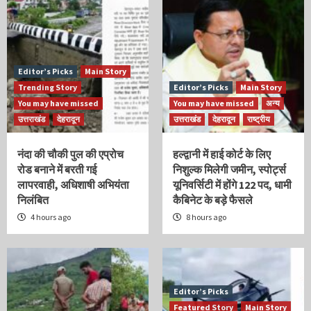
Editor’s Picks
Main Story
Trending Story
Editor’s Picks
Main Story
You may have missed
You may have missed
अन्य
उत्तराखंड
देहरादून
उत्तराखंड
देहरादून
राष्ट्रीय
नंदा की चौकी पुल की एप्रोच
हल्द्वानी में हाई कोर्ट के लिए
रोड बनाने में बरती गई
निशुल्क मिलेगी जमीन, स्पोर्ट्स
लापरवाही, अधिशाषी अभियंता
यूनिवर्सिटी में होंगे 122 पद, धामी
निलंबित
कैबिनेट के बड़े फैसले
4 hours ago
8 hours ago
Editor’s Picks
Featured Story
Main Story