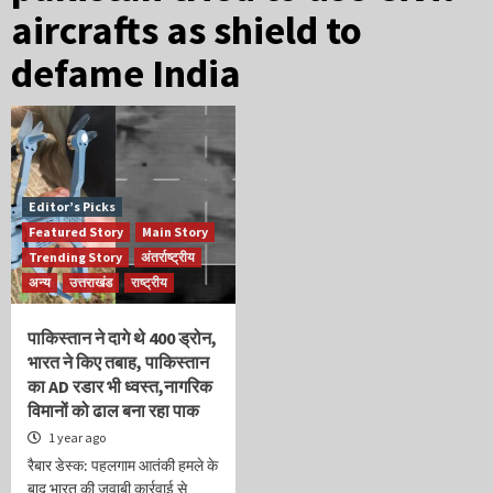
aircrafts as shield to
defame India
Editor’s Picks
Featured Story
Main Story
Trending Story
अंतर्राष्ट्रीय
अन्य
उत्तराखंड
राष्ट्रीय
पाकिस्तान ने दागे थे 400 ड्रोन,
भारत ने किए तबाह, पाकिस्तान
का AD रडार भी ध्वस्त,नागरिक
विमानों को ढाल बना रहा पाक
1 year ago
रैबार डेस्क: पहलगाम आतंकी हमले के
बाद भारत की जवाबी कार्रवाई से