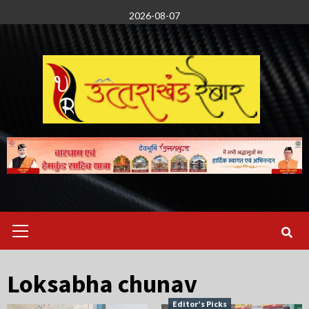
Skip
2026-08-07
to
content
Primary
Menu
Loksabha chunav
Editor’s Picks