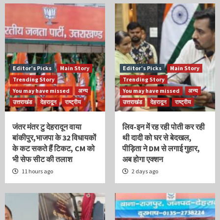
Editor’s Picks
Main Story
Editor’s Picks
Main Story
Trending Story
Trending Story
You may have missed
अन्य
You may have missed
अन्य
उत्तराखंड
देहरादून
राष्ट्रीय
उत्तराखंड
देहरादून
राष्ट्रीय
जंतर मंतर टु देहरादून वाया
लिव-इन में रह रही पोती कर रही
बांकीपुर,भाजपा के 32 विधायकों
थी दादी को घर से बेदखल,
के कट सकते हैं टिकट, CM को
पीड़िता ने DM से लगाई गुहार,
भी सेफ सीट की तलाश
अब होगा एक्शन
11 hours ago
2 days ago