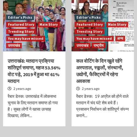
Editor’s Picks
Editor’s Picks
Featured Story
Main Story
Featured Story
Main Story
Trending Story
Trending Story
You may have missed
You may have missed
अन्य
उत्तराखंड
उत्तराखंड
राष्ट्रीय
उत्तराखंड: मतदान प्रक्रिया
कल वोटिंग के दिन खुले रहेंगे
शांतिपूर्ण समाप्त, महज 53.56%
अस्पताल, स्कूलों, संस्थानों,
वोट पड़े, 2019 में हुआ था 61%
उद्योगों, फैक्ट्रियों में रहेगा
मतदान
अवकाश
2 years ago
2 years ago
रैबार डेस्क: उत्तराखंड में लोकसभा
रैबार डेस्क: 19 अप्रैल को होने वाले
चुनाव के लिए मतदान समाप्त हो गया
मतदान में चंद घंटे शेष बचे हैं।
है। सुबह लोगों ने खासा उत्साह
प्रसासन निर्वाचन को शांतिपूर्ण संपन्न
दिखाया, लेकिन...
कराने...