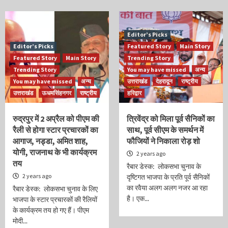
Editor’s Picks
Editor’s Picks
Featured Story
Main Story
Featured Story
Main Story
Trending Story
Trending Story
You may have missed
अन्य
You may have missed
अन्य
उत्तराखंड
देहरादून
राष्ट्रीय
उत्तराखंड
ऊधमसिंहनगर
राष्ट्रीय
हरिद्वार
रुद्रपुर में 2 अप्रैल को पीएम की
त्रिवेंद्र को मिला पूर्व सैनिकों का
रैली से होगा स्टार प्रचारकों का
साथ, पूर्व सीएम के समर्थन में
आगाज, नड्डा, अमित शाह,
फौजियों ने निकाला रोड़ शो
योगी, राजनाथ के भी कार्यक्रम
2 years ago
तय
रैबार डेस्क: लोकसभा चुनाव के
2 years ago
दृष्टिगत भाजपा के प्रति पूर्व सैनिकों
का रवैया अलग अलग नजर आ रहा
रैबार डेस्क: लोकसभा चुनाव के लिए
है। एक...
भाजपा के स्टार प्रचारकों की रैलियों
के कार्यक्रम तय हो गए हैं। पीएम
मोदी...