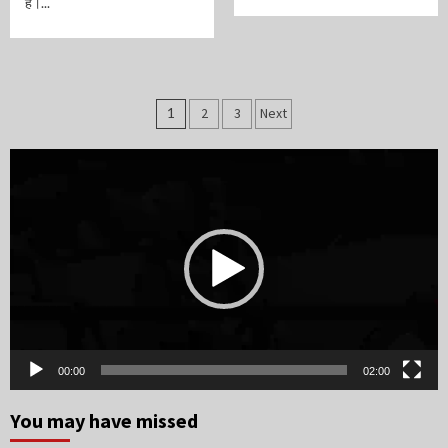
है।...
Posts
1
2
3
Next
navigation
Video
Player
00:00
02:00
You may have missed