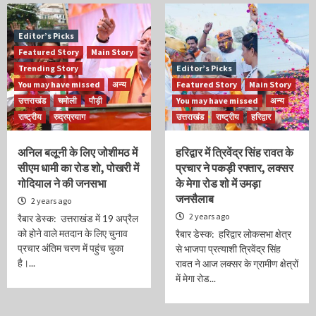
Editor’s Picks
Featured Story
Main Story
Trending Story
Editor’s Picks
You may have missed
अन्य
Featured Story
Main Story
उत्तराखंड
चमोली
पौड़ी
You may have missed
अन्य
राष्ट्रीय
रुद्रप्रयाग
उत्तराखंड
राष्ट्रीय
हरिद्वार
अनिल बलूनी के लिए जोशीमठ में
हरिद्वार में त्रिवेंद्र सिंह रावत के
सीएम धामी का रोड शो, पोखरी में
प्रचार ने पकड़ी रफ्तार, लक्सर
गोदियाल ने की जनसभा
के मेगा रोड शो में उमड़ा
जनसैलाब
2 years ago
2 years ago
रैबार डेस्क: उत्तराखंड में 19 अप्रैल
को होने वाले मतदान के लिए चुनाव
रैबार डेस्क: हरिद्वार लोकसभा क्षेत्र
प्रचार अंतिम चरण में पहुंच चुका
से भाजपा प्रत्याशी त्रिवेंद्र सिंह
है।...
रावत ने आज लक्सर के ग्रामीण क्षेत्रों
में मेगा रोड...