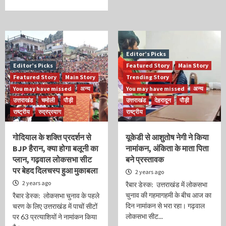
Editor’s Picks
Editor’s Picks
Featured Story
Main Story
Featured Story
Main Story
Trending Story
You may have missed
अन्य
You may have missed
अन्य
उत्तराखंड
चमोली
पौड़ी
उत्तराखंड
देहरादून
पौड़ी
राष्ट्रीय
रुद्रप्रयाग
राष्ट्रीय
गोदियाल के शक्ति प्रदर्शन से
यूकेडी से आशुतोष नेगी ने किया
BJP हैरान, क्या होगा बलूनी का
नामांकन, अंकिता के माता पिता
प्लान, गढ़वाल लोकसभा सीट
बने प्रस्तावक
पर बेहद दिलचस्प हुआ मुकाबला
2 years ago
2 years ago
रैबार डेस्क: उत्तराखंड में लोकसभा
चुनाव की गहमागहमी के बीच आज का
रैबार डेस्क: लोकसभा चुनाव के पहले
दिन नामांकन से भरा रहा। गढ़वाल
चरण के लिए उत्तराखंड में पाचों सीटों
लोकसभा सीट...
पर 63 प्रत्याशियों ने नामांकन किया