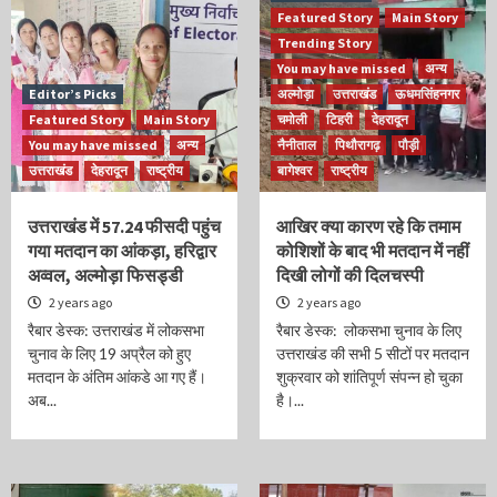
Featured Story
Main Story
Trending Story
You may have missed
अन्य
Editor’s Picks
अल्मोड़ा
उत्तराखंड
ऊधमसिंहनगर
Featured Story
Main Story
चमोली
टिहरी
देहरादून
You may have missed
अन्य
नैनीताल
पिथौरागढ़
पौड़ी
उत्तराखंड
देहरादून
राष्ट्रीय
बागेश्वर
राष्ट्रीय
उत्तराखंड में 57.24 फीसदी पहुंच
आखिर क्या कारण रहे कि तमाम
गया मतदान का आंकड़ा, हरिद्वार
कोशिशों के बाद भी मतदान में नहीं
अव्वल, अल्मोड़ा फिसड्डी
दिखी लोगों की दिलचस्पी
2 years ago
2 years ago
रैबार डेस्क: उत्तराखंड में लोकसभा
रैबार डेस्क: लोकसभा चुनाव के लिए
चुनाव के लिए 19 अप्रैल को हुए
उत्तराखंड की सभी 5 सीटों पर मतदान
मतदान के अंतिम आंकडे आ गए हैं।
शुक्रवार को शांतिपूर्ण संपन्न हो चुका
अब...
है।...