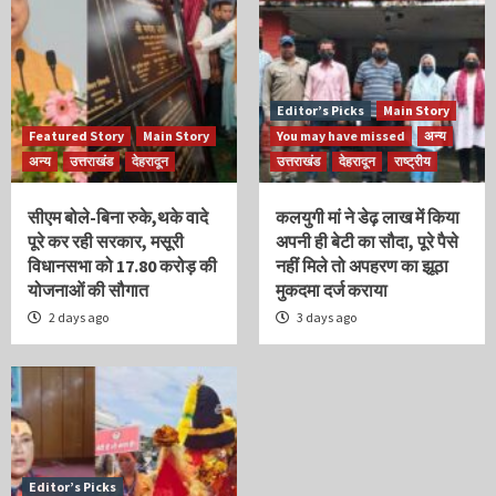
Editor’s Picks
Main Story
Featured Story
Main Story
You may have missed
अन्य
अन्य
उत्तराखंड
देहरादून
उत्तराखंड
देहरादून
राष्ट्रीय
सीएम बोले-बिना रुके,थके वादे
कलयुगी मां ने डेढ़ लाख में किया
पूरे कर रही सरकार, मसूरी
अपनी ही बेटी का सौदा, पूरे पैसे
विधानसभा को 17.80 करोड़ की
नहीं मिले तो अपहरण का झूठा
योजनाओं की सौगात
मुकदमा दर्ज कराया
2 days ago
3 days ago
Editor’s Picks