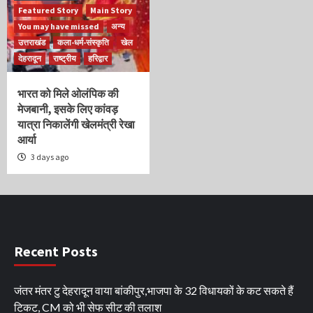
Featured Story
Main Story
You may have missed
अन्य
उत्तराखंड
कला-धर्म-संस्कृति
खेल
देहरादून
राष्ट्रीय
हरिद्वार
भारत को मिले ओलंपिक की
मेजबानी, इसके लिए कांवड़
यात्रा निकालेंगी खेलमंत्री रेखा
आर्या
3 days ago
Recent Posts
जंतर मंतर टु देहरादून वाया बांकीपुर,भाजपा के 32 विधायकों के कट सकते हैं
टिकट, CM को भी सेफ सीट की तलाश