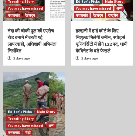
Trending Story
Editor’s Picks
Main Story
You may have missed
You may have missed
अन्य
उत्तराखंड
देहरादून
उत्तराखंड
देहरादून
राष्ट्रीय
नंदा की चौकी पुल की एप्रोच
हल्द्वानी में हाई कोर्ट के लिए
रोड बनाने में बरती गई
निशुल्क मिलेगी जमीन, स्पोर्ट्स
लापरवाही, अधिशाषी अभियंता
यूनिवर्सिटी में होंगे 122 पद, धामी
निलंबित
कैबिनेट के बड़े फैसले
2 days ago
2 days ago
Editor’s Picks
Main Story
Trending Story
You may have missed
अन्य
उत्तराखंड
पौड़ी