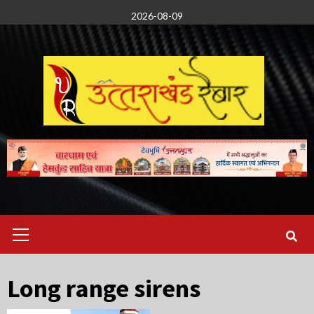
Skip
2026-08-09
to
content
Primary
Menu
Long range sirens