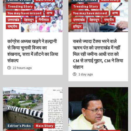
Trending Story
Trending Story
You may have missed
अन्य
You may have missed
अन्य
उत्तराखंड
देहरादून
नैनीताल
उत्तराखंड
देहरादून
राष्ट्रीय
राष्ट्रीय
हरिद्वार
कांग्रेस अध्यक्ष खड़गे ने हल्द्वानी
सबसे ज्यादा टैक्स भरने वाले
से किया चुनावी विजय का
ऋषभ पंत को उत्तराखंड में नहीं
शंखनाद, सत्ता में लौटने का लिया
मिल रही जमीन! आधी रात को
संकल्प
CM से लगाई गुहार, CM ने लिया
संज्ञान
22 hours ago
1 day ago
Editor’s Picks
Main Story