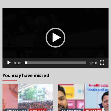
Video
Player
00:00
02:00
You may have missed
Editor’s Picks
Main Story
Editor’s Picks
Main Story