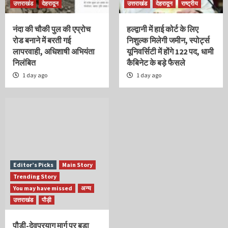
उत्तराखंड
देहरादून
उत्तराखंड
देहरादून
राष्ट्रीय
नंदा की चौकी पुल की एप्रोच
हल्द्वानी में हाई कोर्ट के लिए
रोड बनाने में बरती गई
निशुल्क मिलेगी जमीन, स्पोर्ट्स
लापरवाही, अधिशाषी अभियंता
यूनिवर्सिटी में होंगे 122 पद, धामी
निलंबित
कैबिनेट के बड़े फैसले
1 day ago
1 day ago
Editor’s Picks
Main Story
Trending Story
You may have missed
अन्य
उत्तराखंड
पौड़ी
पौड़ी-देवप्रयाग मार्ग पर बड़ा