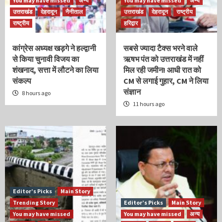
You may have missed
अन्य
You may have missed
अन्य
उत्तराखंड
देहरादून
नैनीताल
उत्तराखंड
देहरादून
राष्ट्रीय
राष्ट्रीय
हरिद्वार
कांग्रेस अध्यक्ष खड़गे ने हल्द्वानी
सबसे ज्यादा टैक्स भरने वाले
से किया चुनावी विजय का
ऋषभ पंत को उत्तराखंड में नहीं
शंखनाद, सत्ता में लौटने का लिया
मिल रही जमीन! आधी रात को
संकल्प
CM से लगाई गुहार, CM ने लिया
संज्ञान
8 hours ago
11 hours ago
Editor’s Picks
Main Story
Trending Story
Editor’s Picks
Main Story
You may have missed
You may have missed
अन्य