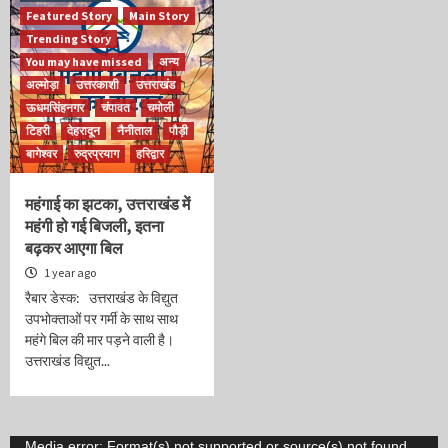
Featured Story
Main Story
Trending Story
You may have missed
अन्य
अल्मोड़ा
उत्तरकाशी
उत्तराखंड
ऊधमसिंहनगर
चंपावत
चमोली
टिहरी
देहरादून
नैनीताल
पौड़ी
बागेश्वर
रुद्रप्रयाग
हरिद्वार
महंगाई का झटका, उत्तराखंड में
महंगी हो गई बिजली, इतना
बढ़कर आएगा बिल
1 year ago
रैबार डेस्क: उत्तराखंड के विद्युत
उपभोक्ताओं पर गर्मी के साथ साथ
महंगे बिल की मार पड़ने वाली है।
उत्तराखंड विद्युत...
Video
Media error: Format(s) not supported or source(s) not found