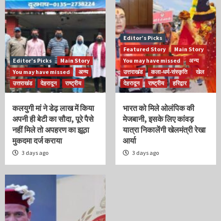
Editor’s Picks
Featured Story
Main Story
Editor’s Picks
Main Story
You may have missed
अन्य
You may have missed
अन्य
उत्तराखंड
कला-धर्म-संस्कृति
खेल
उत्तराखंड
देहरादून
राष्ट्रीय
देहरादून
राष्ट्रीय
हरिद्वार
कलयुगी मां ने डेढ़ लाख में किया
भारत को मिले ओलंपिक की
अपनी ही बेटी का सौदा, पूरे पैसे
मेजबानी, इसके लिए कांवड़
नहीं मिले तो अपहरण का झूठा
यात्रा निकालेंगी खेलमंत्री रेखा
मुकदमा दर्ज कराया
आर्या
3 days ago
3 days ago