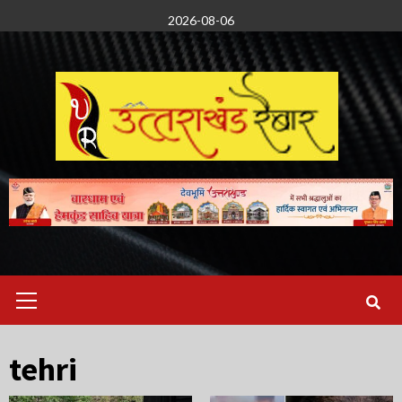
Skip
2026-08-06
to
content
Primary
Menu
tehri