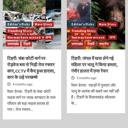
Editor’s Picks
Main Story
Editor’s Picks
Main Story
Trending Story
Trending Story
You may have missed
अन्य
You may have missed
अन्य
उत्तराखंड
टिहरी
उत्तराखंड
टिहरी
राष्ट्रीय
टिहरी: चंबा कोटी मार्ग पर
टिहरी: जंगल में घास लेने गई
रोड़वेज बस से भिड़ी तेज रफ्तार
महिला पर भालू ने किया हमला,
कार,CCTV में कैद हुआ हादसा,
गंभीर हालत में एम्स रेफर
कार के उड़े परखच्चे
5 months ago
4 months ago
रैबार डेस्क: पहाड़ों में गुलदार औऱ
भालू के आतंक की खबरें थम नहीं रही
रैबार डेस्क: टिहरी के चंबा-कोटी
हैं। टिहरी के विकासखंड थौलधार
सड़क मार्ग पर जाख-बागबाटा के पास
के...
रविवार को बड़ा सड़क हादसा हो
गया। तेज रफ्तार...