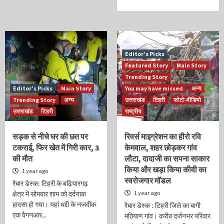
Editor’s Picks
Featured Story
Main Story
Trending Story
Editor’s Picks
Main Story
You may have missed
अन्य
Trending Story
अन्य
उत्तराखंड
टिहरी
फोटो-वीडियो
उत्तराखंड
टिहरी
राष्ट्रीय
सड़क से नीचे घर की छत पर
रिवर्स माइग्रेशन का हीरो रवि
टकराई, फिर खेत में गिरी कार, 3
केमवाल, शहर छोड़कर गांव
की मौत
लौटा, दादाजी का सपना साकार
किया और खड़ा किया कीवी का
1 year ago
स्वरोजगार मॉडल
रैबार डेस्क: टिहरी के बढ़ियारगढ़
1 year ago
क्षेत्र में सोमवार शाम को दर्दनाक
हादसा हो गया। यहां धद्दी के नजदीक
रैबार डेस्क : टिहरी जिले का बागी
एक वैगनआर...
मठियाण गांव। करीब दर्जनभर परिवार