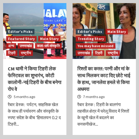
Editor’s Picks
Editor’s Picks
Main Story
Featured Story
Main Story
Trending Story
अन्य
उत्तराखंड
कला-धर्म-संस्कृति
You may have missed
टिहरी
राष्ट्रीय
उत्तराखंड
टिहरी
राष्ट्रीय
CM धामी ने किया टिहरी लेक
रिश्तों का कत्ल: पत्नी और मां के
फेस्टिवल का शुभारंभ, कोटी
साथ मिलकर काट दिए छोटे भाई
कालोनी-नई टिहरी के बीच बनेगा
के हाथ, जानलेवा हमले से किया
रोप वे
अधमरा
5 months ago
7 months ago
रैबार डेस्क: पर्यटन, साहसिक खेल
रैबार डेस्क : टिहरी के बालगंगा
के साथ ही पर्यावरण और संस्कृति के
तहसील क्षेत्र में घरेलू विवाद में रिश्तों
स्पष्ट संदेश के बीच 'हिमालयन 0.2 द
के खूनी खेल में बदलने का
टिहरी...
सनसनीखेज...