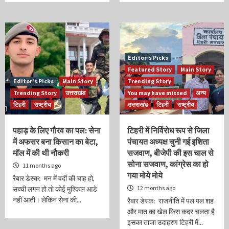
Editor’s Picks
Featured Story
Main Story
Editor’s Picks
Main Story
Trending Story
Trending Story
उत्तराखंड
You may have missed
अन्य
टिहरी
राष्ट्रीय
उत्तराखंड
टिहरी
राष्ट्रीय
पहाड़ के लिए गौरव का पल: सेना
टिहरी में निर्विरोध रूप से जिला
में अफसर बना किसान का बेटा,
पंचायत अध्यक्ष चुनी गई इशिता
मॉल में की थी नौकरी
सजवाण, बीजेपी की इस चाल से
सोना सजवाण, कांग्रेस का हो
11 months ago
गया मोये मोये
रैबार डेस्क: मन में वर्दी की चाह हो,
12 months ago
सच्ची लगन हो तो कोई मुश्किल आडे
नहीं आती। लेकिन सेना की...
रैबार डेस्क: राजनीति में पल पल शह
और मात का खेल किस कदर चलता है
इसका ताजा उदाहरण टिहरी में...