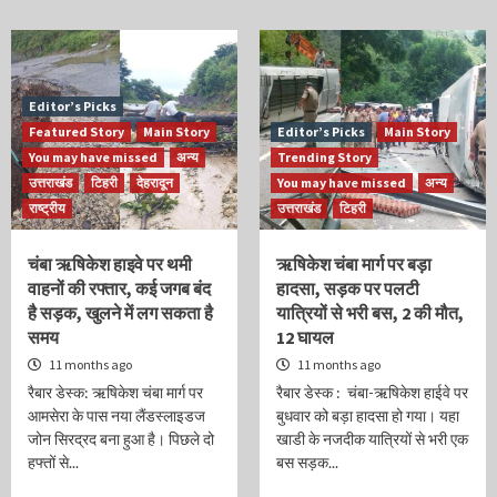
Editor’s Picks
Featured Story
Main Story
Editor’s Picks
Main Story
You may have missed
अन्य
Trending Story
उत्तराखंड
टिहरी
देहरादून
You may have missed
अन्य
राष्ट्रीय
उत्तराखंड
टिहरी
चंबा ऋषिकेश हाइवे पर थमी
ऋषिकेश चंबा मार्ग पर बड़ा
वाहनों की रफ्तार, कई जगब बंद
हादसा, सड़क पर पलटी
है सड़क, खुलने में लग सकता है
यात्रियों से भरी बस, 2 की मौत,
समय
12 घायल
11 months ago
11 months ago
रैबार डेस्क: ऋषिकेश चंबा मार्ग पर
रैबार डेस्क : चंबा-ऋषिकेश हाईवे पर
आमसेरा के पास नया लैंडस्लाइडज
बुधवार को बड़ा हादसा हो गया। यहा
जोन सिरद्रद बना हुआ है। पिछले दो
खाडी के नजदीक यात्रियों से भरी एक
हफ्तों से...
बस सड़क...