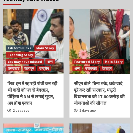
Editor’s Picks
Main Story
Trending Story
You may have missed
अन्य
Featured Story
Main Story
उत्तराखंड
देहरादून
राष्ट्रीय
अन्य
उत्तराखंड
देहरादून
लिव-इन में रह रही पोती कर रही
सीएम बोले-बिना रुके,थके वादे
थी दादी को घर से बेदखल,
पूरे कर रही सरकार, मसूरी
पीड़िता ने DM से लगाई गुहार,
विधानसभा को 17.80 करोड़ की
अब होगा एक्शन
योजनाओं की सौगात
2 days ago
2 days ago