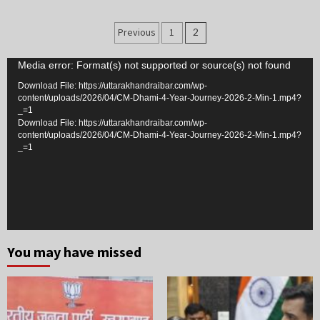
Posts
Previous
1
2
navigation
Video
Media error: Format(s) not supported or source(s) not found
Player
Download File: https://uttarakhandraibar.com/wp-
content/uploads/2026/04/CM-Dhami-4-Year-Journey-2026-2-Min-1.mp4?
_=1
Download File: https://uttarakhandraibar.com/wp-
content/uploads/2026/04/CM-Dhami-4-Year-Journey-2026-2-Min-1.mp4?
_=1
You may have missed