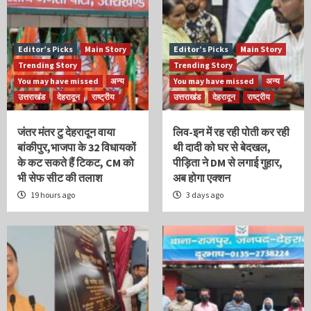
Editor’s Picks
Main Story
Editor’s Picks
Main Story
Trending Story
Trending Story
You may have missed
अन्य
You may have missed
अन्य
उत्तराखंड
देहरादून
राष्ट्रीय
उत्तराखंड
देहरादून
राष्ट्रीय
जंतर मंतर टु देहरादून वाया
लिव-इन में रह रही पोती कर रही
बांकीपुर,भाजपा के 32 विधायकों
थी दादी को घर से बेदखल,
के कट सकते हैं टिकट, CM को
पीड़िता ने DM से लगाई गुहार,
भी सेफ सीट की तलाश
अब होगा एक्शन
19 hours ago
3 days ago