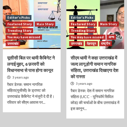
Editor’s Picks
Editor’s Picks
Featured Story
Main Story
Featured Story
Main Story
Trending Story
Trending Story
You may have missed
You may have missed
अन्य
उत्तराखंड
उत्तराखंड
देहरादून
राष्ट्रीय
यूसीसी बिल पर धामी कैबिनेट ने
सीएम धामी ने कहा उत्तराखंड में
लगाई मुहर, 6 फ़रवरी को
जल्द लागू होगी समान नागरिक
विधानसभा से पास होगा कानून
संहिता, उत्तराखंड दिखाएगा देश
को रास्ता
3 years ago
3 years ago
रैबार डेस्क: समान नागरिक
संहिता(यूसीसी) के ड्राफ्ट को
रैबार डेस्क: देश में समान नागरिक
उत्तराखंड कैबिनेट ने मंजूरी दे दी है।
संहिता (UCC - यूनिफॉर्म सिविल
रविवार को सीएम आवास पर...
कोड) की चर्चाओं के बीच उत्तराखंड में
इस कानून...