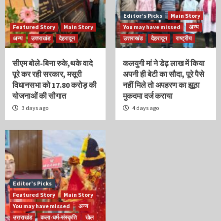
Editor’s Picks
Main Story
Featured Story
Main Story
You may have missed
अन्य
अन्य
उत्तराखंड
देहरादून
उत्तराखंड
देहरादून
राष्ट्रीय
सीएम बोले-बिना रुके,थके वादे
कलयुगी मां ने डेढ़ लाख में किया
पूरे कर रही सरकार, मसूरी
अपनी ही बेटी का सौदा, पूरे पैसे
विधानसभा को 17.80 करोड़ की
नहीं मिले तो अपहरण का झूठा
योजनाओं की सौगात
मुकदमा दर्ज कराया
3 days ago
4 days ago
Editor’s Picks
Featured Story
Main Story
You may have missed
अन्य
उत्तराखंड
कला-धर्म-संस्कृति
खेल