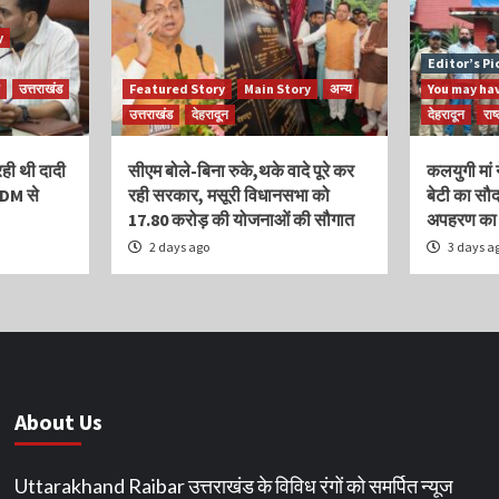
y
Editor’s Pi
उत्तराखंड
Featured Story
Main Story
अन्य
You may ha
उत्तराखंड
देहरादून
देहरादून
राष
रही थी दादी
सीएम बोले-बिना रुके,थके वादे पूरे कर
कलयुगी मां 
 DM से
रही सरकार, मसूरी विधानसभा को
बेटी का सौदा
17.80 करोड़ की योजनाओं की सौगात
अपहरण का झ
2 days ago
3 days a
About Us
Uttarakhand Raibar उत्तराखंड के विविध रंगों को समर्पित न्यूज