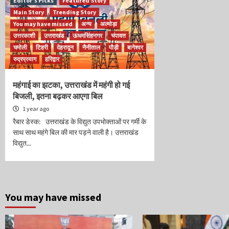
Editor’s Picks
Featured Story
Main Story
Trending Story
You may have missed
अन्य
अल्मोड़ा
उत्तरकाशी
उत्तराखंड
ऊधमसिंहनगर
चंपावत
चमोली
टिहरी
देहरादून
नैनीताल
पौड़ी
बागेश्वर
रुद्रप्रयाग
हरिद्वार
महंगाई का झटका, उत्तराखंड में महंगी हो गई
बिजली, इतना बढ़कर आएगा बिल
1 year ago
रैबार डेस्क: उत्तराखंड के विद्युत उपभोक्ताओं पर गर्मी के
साथ साथ महंगे बिल की मार पड़ने वाली है। उत्तराखंड
विद्युत...
You may have missed