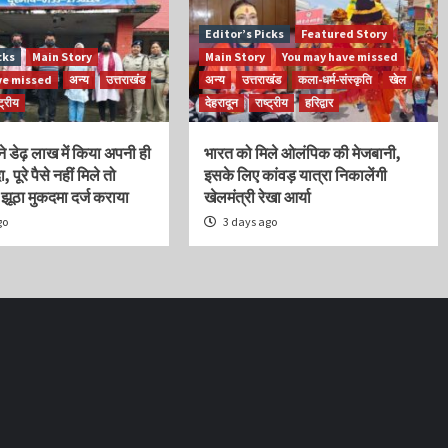
Editor’s Picks
Featured Story
cks
Main Story
Main Story
You may have missed
ve missed
अन्य
उत्तराखंड
अन्य
उत्तराखंड
कला-धर्म-संस्कृति
खेल
्ट्रीय
देहरादून
राष्ट्रीय
हरिद्वार
ने डेढ़ लाख में किया अपनी ही
भारत को मिले ओलंपिक की मेजबानी,
, पूरे पैसे नहीं मिले तो
इसके लिए कांवड़ यात्रा निकालेंगी
ूठा मुकदमा दर्ज कराया
खेलमंत्री रेखा आर्या
go
3 days ago