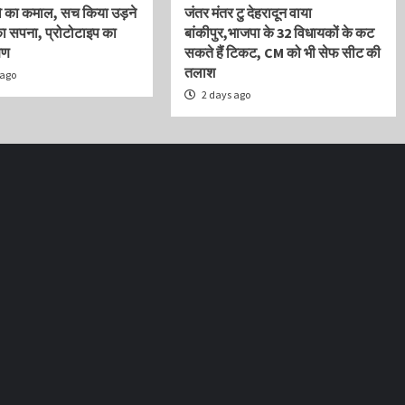
वि का कमाल, सच किया उड़ने
जंतर मंतर टु देहरादून वाया
ा सपना, प्रोटोटाइप का
बांकीपुर,भाजपा के 32 विधायकों के कट
षण
सकते हैं टिकट, CM को भी सेफ सीट की
तलाश
 ago
2 days ago