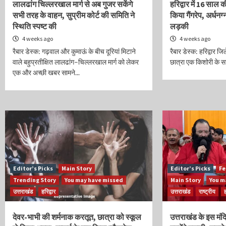
लालढांग चिल्लरखाल मार्ग से अब गुजर सकेंगे
हरिद्वार में 16 साल 
सभी तरह के वाहन, सुप्रीम कोर्ट की समिति ने
किया गैंगरेप, अर्धनग्
स्थिति स्पष्ट की
लड़की
4 weeks ago
4 weeks ago
रैबार डेस्क: गढ़वाल और कुमाऊं के बीच दूरियां मिटाने
रैबार डेस्क: हरिद्वार जिल
वाले बहुप्रतीक्षित लालढांग–चिल्लरखाल मार्ग को लेकर
छात्रा एक किशोरी के सा
एक और अच्छी खबर सामने...
Editor’s Picks
Main Story
Editor’s Picks
Fe
Trending Story
You may have missed
Main Story
You m
उत्तराखंड
हरिद्वार
उत्तराखंड
राष्ट्रीय
ह
देवर-भाभी की शर्मनाक करतूत, छात्रा को स्कूल
उत्तराखंड के इस मंदिर