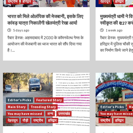
राष्ट्रीय
हरिद्वार
देहरादून
हरिद्वार
भारत को मिले ओलंपिक की मेजबानी, इसके लिए
मुख्यमंत्री धामी ने
कांवड़ यात्रा निकालेंगी खेलमंत्री रेखा आर्या
स्वीकृत की ₹ 227 क
5 days ago
1 week ago
रैबार डेस्क: अहमदाबाद में 2030 के कॉमनवेल्थ गेम्स के
रैबार डेस्क: मुख्यमंत्री
आयोजन की मेजबानी का ध्वज भारत को सौंप दिया गया
हरिद्वार में पुलिस चौक
है।...
का निर्माण किये जाने हेतु
Editor’s Picks
Featured Story
Main Story
Trending Story
Editor’s Picks
Ma
You may have missed
अन्य
उत्तराखंड
You may have miss
देहरादून
पौड़ी
राष्ट्रीय
हरिद्वार
राष्ट्रीय
हरिद्वार