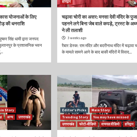
हरिद्वार
 विकास योजनाओं के लिए
चढ़ावा चोरी का असर: मनसा देवी मंदिर के पुज
रोड़ की धनराशि
पहनने लगे बिना जेब वाले कपड़े, ट्रस्ट के अध्य
ने ली तलाशी
3 weeks ago
 पुष्कर सिंह धामी द्वारा जनपद
ी सुल्तानपुर के प्रशासनिक भवन
रैबार डेस्क: राम मंदिर और बदरीनाथ मंदिर में चढ़ावा च
...
के मामले सामने आने के बाद बाकी मंदिरों में विवाद...
in Story
Editor’s Picks
Main Story
ed
अन्य
उत्तराखंड
Trending Story
You may have missed
उत्तराखंड
फोटो-वीडियो
वायरल वीडियो
हरिद्वार