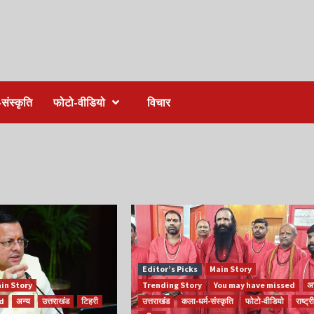
संस्कृति
फोटो-वीडियो
विचार
Editor’s Picks
Main Story
in Story
Trending Story
You may have missed
अन
ed
अन्य
उत्तराखंड
टिहरी
उत्तराखंड
कला-धर्म-संस्कृति
फोटो-वीडियो
राष्ट्र