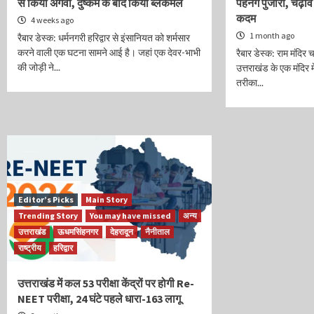
से किया अगवा, दुष्कर्म के बाद किया ब्लैकमेल
पहनेंगे पुजारी, चढ़ाव
कदम
4 weeks ago
1 month ago
रैबार डेस्क: धर्मनगरी हरिद्वार से इंसानियत को शर्मसार
करने वाली एक घटना सामने आई है। जहां एक देवर-भाभी
रैबार डेस्क: राम मंदिर 
की जोड़ी ने...
उत्तराखंड के एक मंदिर म
तरीका...
Editor’s Picks
Main Story
Trending Story
You may have missed
अन्य
उत्तराखंड
ऊधमसिंहनगर
देहरादून
नैनीताल
राष्ट्रीय
हरिद्वार
उत्तराखंड में कल 53 परीक्षा केंद्रों पर होगी Re-
NEET परीक्षा, 24 घंटे पहले धारा-163 लागू