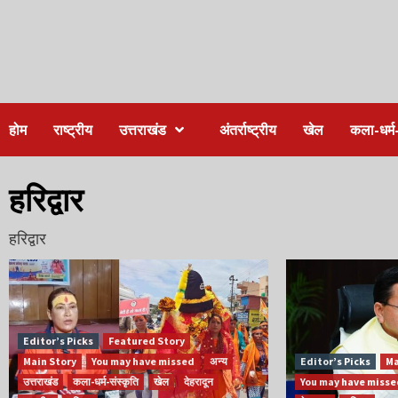
होम
राष्ट्रीय
उत्तराखंड
अंतर्राष्ट्रीय
खेल
कला-धर्म-
हरिद्वार
हरिद्वार
Editor’s Picks
Featured Story
Main Story
You may have missed
अन्य
Editor’s Picks
Ma
उत्तराखंड
कला-धर्म-संस्कृति
खेल
देहरादून
You may have miss