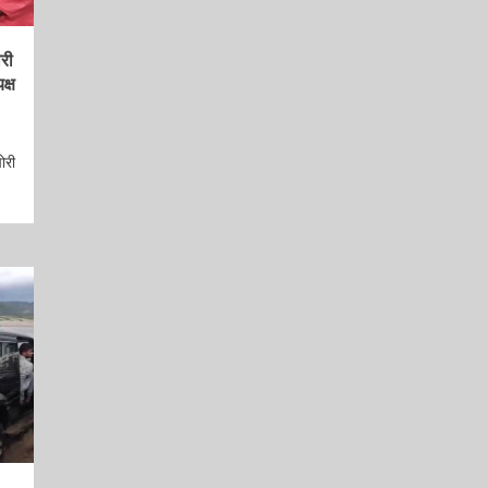
ारी
क्ष
ोरी