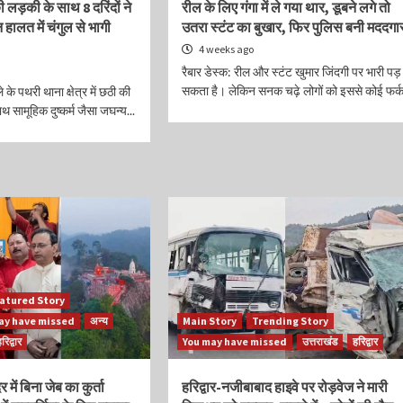
की लड़की के साथ 8 दरिंदों ने
रील के लिए गंगा में ले गया थार, डूबने लगे तो
न हालत में चंगुल से भागी
उतरा स्टंट का बुखार, फिर पुलिस बनी मददगा
4 weeks ago
रैबार डेस्क: रील और स्टंट खुमार जिंदगी पर भारी पड़
सकता है। लेकिन सनक चढ़े लोगों को इससे कोई फर्क.
े के पथरी थाना क्षेत्र में छठी की
थ सामूहिक दुष्कर्म जैसा जघन्य...
atured Story
ay have missed
अन्य
Main Story
Trending Story
रिद्वार
You may have missed
उत्तराखंड
हरिद्वार
 में बिना जेब का कुर्ता
हरिद्वार-नजीबाबाद हाइवे पर रोड़वेज ने मारी