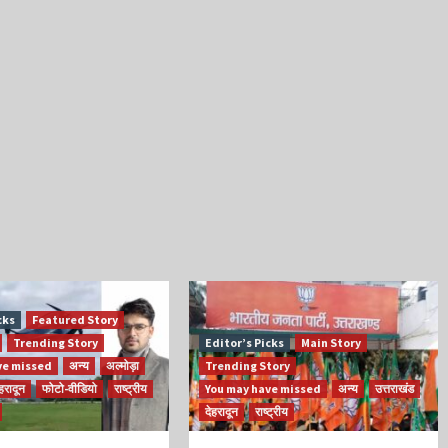
cks
Featured Story
Trending Story
Editor’s Picks
Main Story
ve missed
अन्य
अल्मोड़ा
Trending Story
ेहरादून
फोटो-वीडियो
राष्ट्रीय
You may have missed
अन्य
उत्तराखंड
देहरादून
राष्ट्रीय