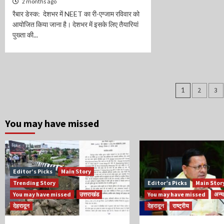
2 months ago
रैबार डेस्क: देशभर में NEET का री-एग्जाम रविवार को
आयोजित किया जाना है। देशभर में इसके लिए तैयारियां
पुख्ता की...
Posts
1
2
3
naviga
You may have missed
Editor’s Picks
Main Story
Trending Story
Editor’s Picks
Main Stor
You may have missed
उत्तराखंड
You may have missed
अन्य
देहरादून
देहरादून
राष्ट्रीय