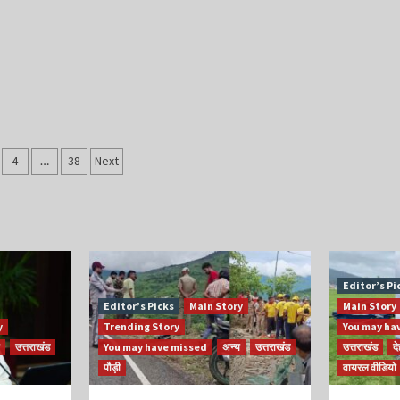
4
…
38
Next
tion
Editor’s Pi
Editor’s Picks
Main Story
Main Story
y
Trending Story
You may ha
उत्तराखंड
You may have missed
अन्य
उत्तराखंड
उत्तराखंड
द
पौड़ी
वायरल वीडियो