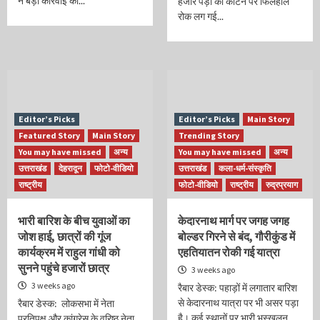
ने बड़ी कार्रवाई की...
हजार पेड़ों को काटने पर फिलहाल
रोक लग गई...
Editor’s Picks
Editor’s Picks
Main Story
Featured Story
Main Story
Trending Story
You may have missed
अन्य
You may have missed
अन्य
उत्तराखंड
देहरादून
फोटो-वीडियो
उत्तराखंड
कला-धर्म-संस्कृति
राष्ट्रीय
फोटो-वीडियो
राष्ट्रीय
रुद्रप्रयाग
भारी बारिश के बीच युवाओं का
केदारनाथ मार्ग पर जगह जगह
जोश हाई, छात्रों की गूंज
बोल्डर गिरने से बंद, गौरीकुंड में
कार्यक्रम में राहुल गांधी को
एहतियातन रोकी गई यात्रा
सुनने पहुंचे हजारों छात्र
3 weeks ago
3 weeks ago
रैबार डेस्क: पहाड़ों में लगातार बारिश
से केदारनाथ यात्रा पर भी असर पड़ा
रैबार डेस्क: लोकसभा में नेता
है। कई स्थानों पर भारी भूस्खलन
प्रतिपक्ष और कांग्रेस के वरिष्ठ नेता