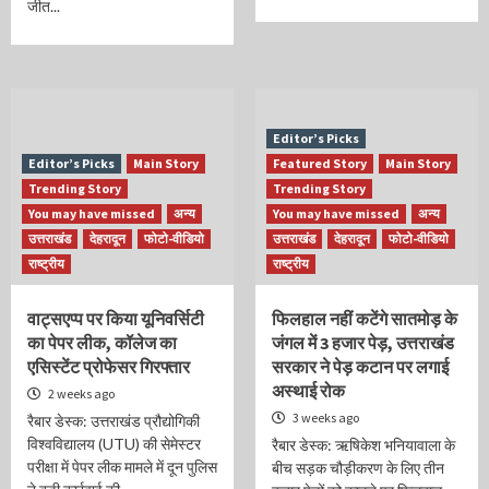
जीत...
Editor’s Picks
Editor’s Picks
Main Story
Featured Story
Main Story
Trending Story
Trending Story
You may have missed
अन्य
You may have missed
अन्य
उत्तराखंड
देहरादून
फोटो-वीडियो
उत्तराखंड
देहरादून
फोटो-वीडियो
राष्ट्रीय
राष्ट्रीय
वाट्सएप्प पर किया यूनिवर्सिटी
फिलहाल नहीं कटेंगे सातमोड़ के
का पेपर लीक, कॉलेज का
जंगल में 3 हजार पेड़, उत्तराखंड
एसिस्टेंट प्रोफेसर गिरफ्तार
सरकार ने पेड़ कटान पर लगाई
अस्थाई रोक
2 weeks ago
3 weeks ago
रैबार डेस्क: उत्तराखंड प्रौद्योगिकी
विश्वविद्यालय (UTU) की सेमेस्टर
रैबार डेस्क: ऋषिकेश भनियावाला के
परीक्षा में पेपर लीक मामले में दून पुलिस
बीच सड़क चौड़ीकरण के लिए तीन