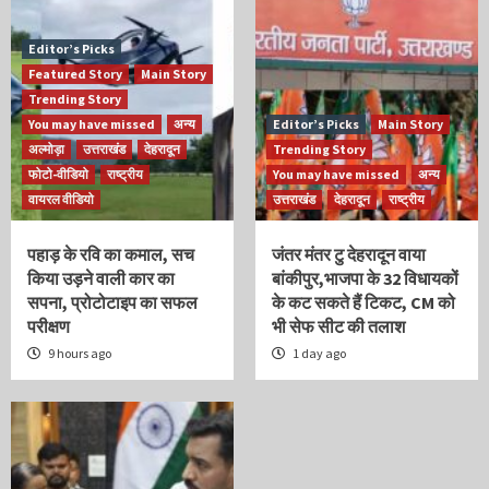
Editor’s Picks
Featured Story
Main Story
Trending Story
You may have missed
अन्य
Editor’s Picks
Main Story
अल्मोड़ा
उत्तराखंड
देहरादून
Trending Story
फोटो-वीडियो
राष्ट्रीय
You may have missed
अन्य
वायरल वीडियो
उत्तराखंड
देहरादून
राष्ट्रीय
पहाड़ के रवि का कमाल, सच
जंतर मंतर टु देहरादून वाया
किया उड़ने वाली कार का
बांकीपुर,भाजपा के 32 विधायकों
सपना, प्रोटोटाइप का सफल
के कट सकते हैं टिकट, CM को
परीक्षण
भी सेफ सीट की तलाश
9 hours ago
1 day ago