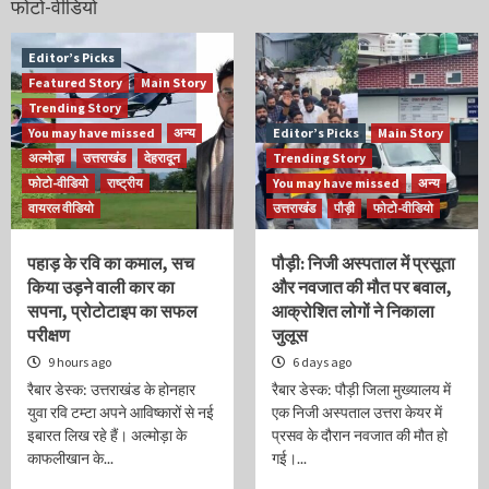
फोटो-वीडियो
Editor’s Picks
Featured Story
Main Story
Trending Story
You may have missed
अन्य
Editor’s Picks
Main Story
अल्मोड़ा
उत्तराखंड
देहरादून
Trending Story
फोटो-वीडियो
राष्ट्रीय
You may have missed
अन्य
वायरल वीडियो
उत्तराखंड
पौड़ी
फोटो-वीडियो
पहाड़ के रवि का कमाल, सच
पौड़ी: निजी अस्पताल में प्रसूता
किया उड़ने वाली कार का
और नवजात की मौत पर बवाल,
सपना, प्रोटोटाइप का सफल
आक्रोशित लोगों ने निकाला
परीक्षण
जुलूस
9 hours ago
6 days ago
रैबार डेस्क: उत्तराखंड के होनहार
रैबार डेस्क: पौड़ी जिला मुख्यालय में
युवा रवि टम्टा अपने आविष्कारों से नई
एक निजी अस्पताल उत्तरा केयर में
इबारत लिख रहे हैं। अल्मोड़ा के
प्रसव के दौरान नवजात की मौत हो
काफलीखान के...
गई।...