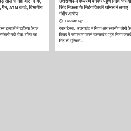
डेढ़ साल से नही बांटी डाक,
उत्तराखंड में मध्यस्थ बनकर पहुंचे निहंग जसद
ार, पैन, ATM कार्ड, विभागीय
सिंह निकला गे! निहंग विक्की थॉमस ने लगाए
गंभीर आरोप
1 month ago
ूरस्थ इलाकों में डाकिया केवल
रैबार डेस्क: उत्तराखंड में निहंग और स्थानीय लोगों के
कर्मचारी नहीं होता, बल्कि वह
विवाद में मध्यस्थता करने उत्तराखंड पहुंचे निहंग जसद
सिंह की मुश्किलें...