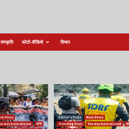
संस्कृति
फोटो-वीडियो
विचार
in Story
Editor’s Picks
Main Story
ou may have missed
अन्य
Trending Story
You may have missed
अन