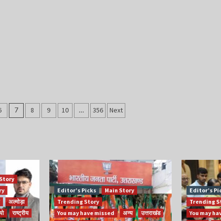
6
7
8
9
10
…
356
Next
Story
ry
Editor’s Picks
Main Story
Editor’s Pi
अल्मोड़ा
Trending Story
Trending S
यो
राष्ट्रीय
You may have missed
अन्य
उत्तराखंड
You may ha