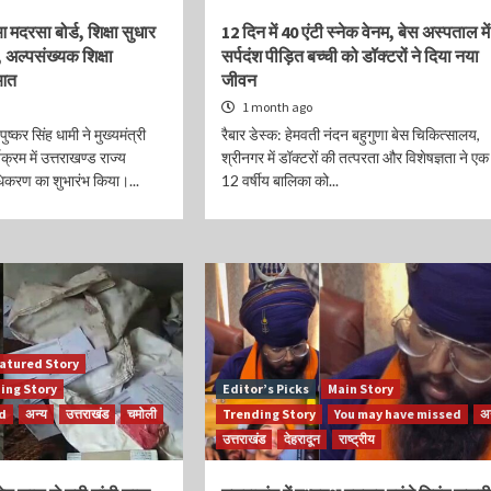
आ मदरसा बोर्ड, शिक्षा सुधार
12 दिन में 40 एंटी स्नेक वेनम, बेस अस्पताल में
 अल्पसंख्यक शिक्षा
सर्पदंश पीड़ित बच्ची को डॉक्टरों ने दिया नया
ुआत
जीवन
1 month ago
पुष्कर सिंह धामी ने मुख्यमंत्री
रैबार डेस्क: हेमवती नंदन बहुगुणा बेस चिकित्सालय,
्रम में उत्तराखण्ड राज्य
श्रीनगर में डॉक्टरों की तत्परता और विशेषज्ञता ने एक
ाधिकरण का शुभारंभ किया।...
12 वर्षीय बालिका को...
atured Story
ing Story
Editor’s Picks
Main Story
ed
अन्य
उत्तराखंड
चमोली
Trending Story
You may have missed
अन
उत्तराखंड
देहरादून
राष्ट्रीय