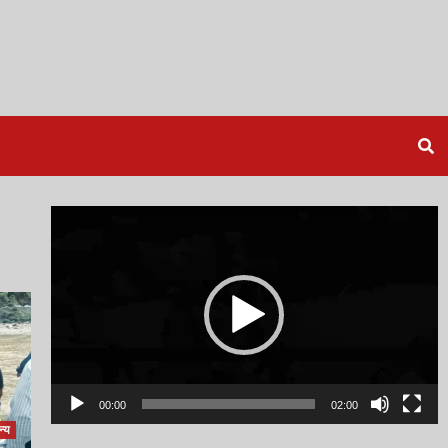
Video
Player
00:00
02:00
्य