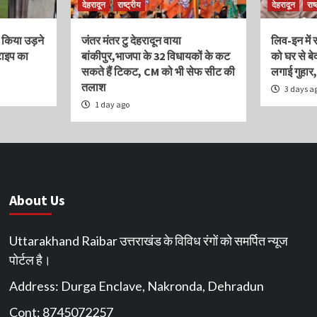
देहरादून
राष्ट्रीय
देहरादून
राष
 किया उड़ने
जंतर मंतर टु देहरादून वाया
लिव-इन में 
टाइप का
बांकीपुर,भाजपा के 32 विधायकों के कट
को घर से ब
सकते हैं टिकट, CM को भी सेफ सीट की
लगाई गुहार
तलाश
3 days a
1 day ago
About Us
Uttarakhand Raibar उत्तराखंड के विविध रंगों को समर्पित न्यूज
पोर्टल है।
Address: Durga Enclave, Nakronda, Dehradun
Cont: 8745072257