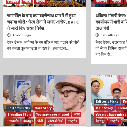
उत्तराखंड
चमोली
राष्ट्रीय
उत्तराखंड
देहरादून
राम मंदिर के बाद क्या बदरीनाथ धाम में भी हुआ
अंकिता भंडारी केस: 
चढ़ावा चोरी? भैरव सेना ने लगाए आरोप, BKTC
कार्यालय में भारी बा
ने जारी किए सख्त निर्देश
तालाबंदी
1 month ago
1 month ago
रैबार डेस्क: अयोध्या के राम मंदिर में आए चढ़ाने की चोरी
रैबार डेस्क: उत्तराखंड
का मामला तूल पकड़ता जा रहा है। इस घटना...
को लेकर विभिन्न सामा
बार फिर से...
Editor’s Picks
Fe
Editor’s Picks
Main Story
Main Story
Trend
Trending Story
You may have missed
अन्य
You may have miss
उत्तराखंड
देहरादून
पौड़ी
फोटो-वीडियो
राष्ट्रीय
देहरादून
राष्ट्रीय