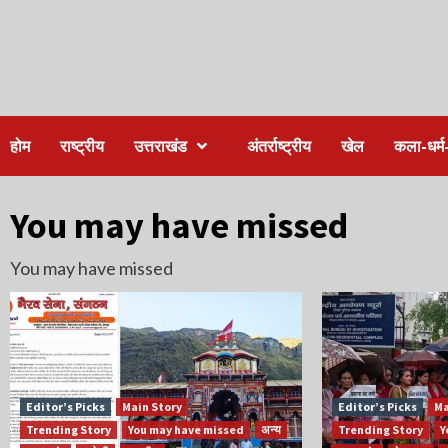
होम
राष्ट्रीय
उत्तराखंड
अंतर्राष्ट्रीय
खेल
कला-धर्म-
You may have missed
You may have missed
Editor’s Picks
Main Story
Editor’s Picks
Ma
Trending Story
You may have missed
अन्य
Trending Story
Y