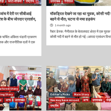
पौड़ी
फोटो-वीडियो
राष्ट्रीय
उत्तराखंड
नैनीताल
जांच में देरी पर सीबीआई
मॉकड्रिल देखने जा रहा था युवक, कोसी नदी मे
रिश के बीच जोरदार प्रदर्शन,
बहने से मौत; घटना से मचा हड़कंप
1 month ago
रैबार डेस्क: नैनीताल के बेतालघाट क्षेत्र में एक युवक
कोसी नदी में बहने से मौत हो गई।आपदा प्रबंधन विभाग
 के चर्चित अंकिता भंडारी प्रकरण
जिक और राजनीतिक दलों ने एक
atured Story
ing Story
Editor’s Picks
Main Story
ed
अन्य
उत्तराखंड
You may have missed
अन्य
उत्तराखंड
पौड़ी
राष्ट्रीय