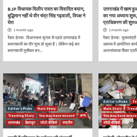
BJP विधायक दिलीप रावत का विवादित बयान,
उत्तराखंड में खत्म हु
बुद्धिमान नहीं थे वीर चंद्र सिंह गढ़वाली, विपक्ष ने
का नया अध्याय शुरू,
घेरा
प्राधिकरण की शुर
1 month ago
1 month ago
रैबार डेस्क: विधानसभा चुनाव से पहले उत्तराखंड में
रैबार डेस्क: मुख्यमंत्री 
बयानबाजी का दौर शुरू हो चुका है। लेकिन कई बार
आवास में आयोजित कार्यक
बयानबाजी मुसीबत बन...
अल्पसंख्यक शिक्षा प्र
Editor’s Picks
Fe
Editor’s Picks
Main Story
Main Story
Trend
Trending Story
You may have missed
अन्य
You may have miss
उत्तराखंड
देहरादून
फोटो-वीडियो
राष्ट्रीय
फोटो-वीडियो