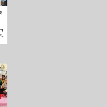
ं
 की
...