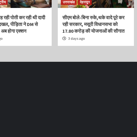
्ट्रीय
उत्तराखंड
देहरादून
रह रही पोती कर रही थी दादी
सीएम बोले-बिना रुके,थके वादे पूरे कर
ेदखल, पीड़िता ने DM से
रही सरकार, मसूरी विधानसभा को
, अब होगा एक्शन
17.80 करोड़ की योजनाओं की सौगात
go
3 days ago