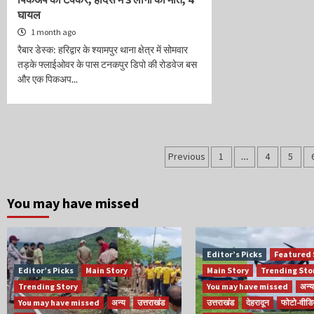
घायल
1 month ago
रैबार डेस्क: हरिद्वार के श्यामपुर थाना क्षेत्र में सोमवार
तड़के फ्लाईओवर के पास टनकपुर डिपो की रोडवेज बस
और एक पिकअप...
Posts
Previous
1
…
4
5
navigation
You may have missed
Editor’s Picks
Featured 
Editor’s Picks
Main Story
Main Story
Trending Sto
Trending Story
You may have missed
अन्य
You may have missed
अन्य
उत्तराखंड
उत्तराखंड
देहरादून
फोटो-वीडि