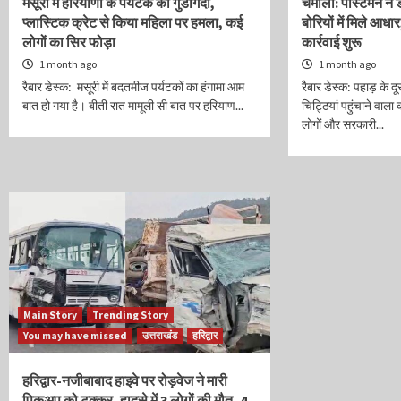
मसूरी में हरियाणा के पर्यटक की गुंडागर्दी,
चमोली: पोस्टमैन ने 
प्लास्टिक क्रेट से किया महिला पर हमला, कई
बोरियों में मिले आध
लोगों का सिर फोड़ा
कार्रवाई शुरू
1 month ago
1 month ago
रैबार डेस्क: मसूरी में बदतमीज पर्यटकों का हंगामा आम
रैबार डेस्क: पहाड़ के द
बात हो गया है। बीती रात मामूली सी बात पर हरियाण...
चिट्ठियां पहुंचाने वाला 
लोगों और सरकारी...
Main Story
Trending Story
You may have missed
उत्तराखंड
हरिद्वार
हरिद्वार-नजीबाबाद हाइवे पर रोड़वेज ने मारी
पिकअप को टक्कर, हादसे में 3 लोगों की मौत, 4