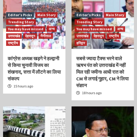
Editor’s Picks
Main Story
Editor’s Picks
Main Story
Trending Story
Trending Story
You may have missed
अन्य
You may have missed
अन्य
उत्तराखंड
देहरादून
नैनीताल
उत्तराखंड
देहरादून
राष्ट्रीय
राष्ट्रीय
हरिद्वार
कांग्रेस अध्यक्ष खड़गे ने हल्द्वानी
सबसे ज्यादा टैक्स भरने वाले
से किया चुनावी विजय का
ऋषभ पंत को उत्तराखंड में नहीं
शंखनाद, सत्ता में लौटने का लिया
मिल रही जमीन! आधी रात को
संकल्प
CM से लगाई गुहार, CM ने लिया
संज्ञान
15 hours ago
18 hours ago