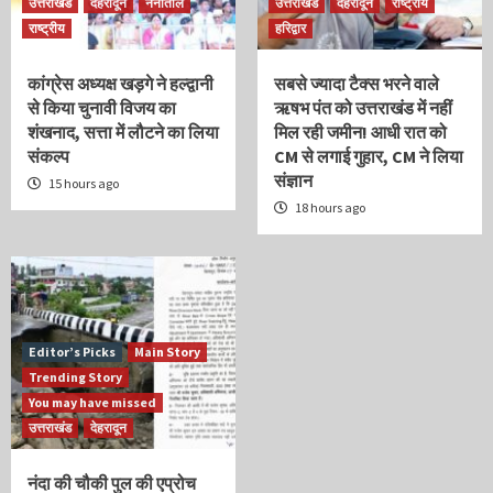
उत्तराखंड
देहरादून
नैनीताल
उत्तराखंड
देहरादून
राष्ट्रीय
राष्ट्रीय
हरिद्वार
कांग्रेस अध्यक्ष खड़गे ने हल्द्वानी
सबसे ज्यादा टैक्स भरने वाले
से किया चुनावी विजय का
ऋषभ पंत को उत्तराखंड में नहीं
शंखनाद, सत्ता में लौटने का लिया
मिल रही जमीन! आधी रात को
संकल्प
CM से लगाई गुहार, CM ने लिया
संज्ञान
15 hours ago
18 hours ago
Editor’s Picks
Main Story
Trending Story
You may have missed
उत्तराखंड
देहरादून
नंदा की चौकी पुल की एप्रोच