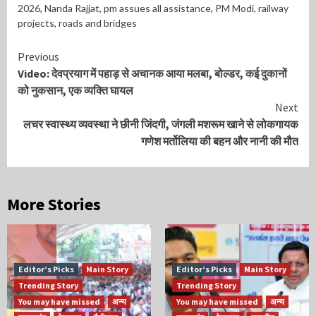
2026
,
Nanda Rajjat
,
pm assues all assistance
,
PM Modi
,
railway
projects
,
roads and bridges
Continue
Previous
Video: देवप्रयाग में पहाड़ से अचानक आया मलबा, बोल्डर, कई दुकानों
Reading
को नुकसान, एक व्यक्ति घायल
Next
लचर स्वास्थ्य व्यवस्था ने छीनी जिंदगी, जंगली मशरूम खाने से लोकगायक
गणेश मर्तोलिया की बहन और नानी की मौत
More Stories
Editor’s Picks
Main Story
Editor’s Picks
Main Story
Trending Story
Trending Story
You may have missed
अन्य
You may have missed
अन्य