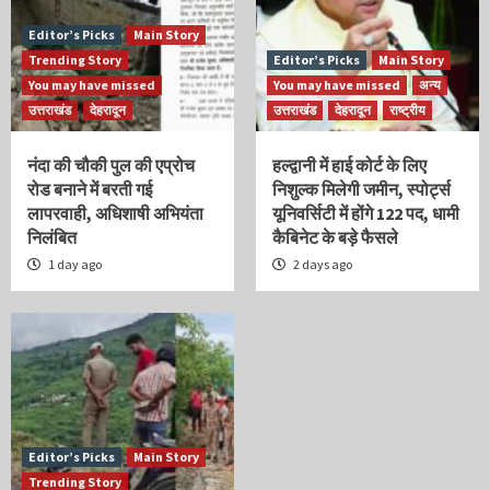
Editor’s Picks
Main Story
Trending Story
Editor’s Picks
Main Story
You may have missed
You may have missed
अन्य
उत्तराखंड
देहरादून
उत्तराखंड
देहरादून
राष्ट्रीय
नंदा की चौकी पुल की एप्रोच
हल्द्वानी में हाई कोर्ट के लिए
रोड बनाने में बरती गई
निशुल्क मिलेगी जमीन, स्पोर्ट्स
लापरवाही, अधिशाषी अभियंता
यूनिवर्सिटी में होंगे 122 पद, धामी
निलंबित
कैबिनेट के बड़े फैसले
1 day ago
2 days ago
Editor’s Picks
Main Story
Trending Story