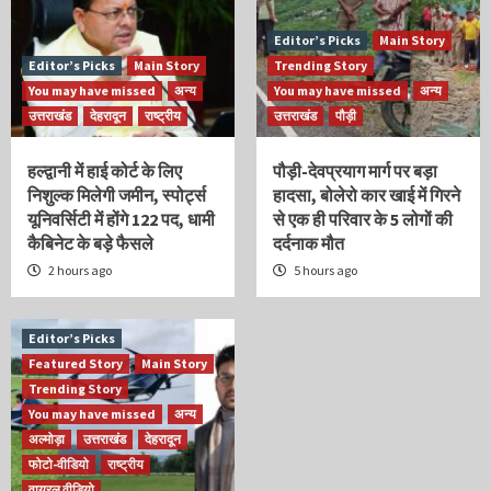
Editor’s Picks
Main Story
Editor’s Picks
Main Story
Trending Story
You may have missed
अन्य
You may have missed
अन्य
उत्तराखंड
देहरादून
राष्ट्रीय
उत्तराखंड
पौड़ी
हल्द्वानी में हाई कोर्ट के लिए
पौड़ी-देवप्रयाग मार्ग पर बड़ा
निशुल्क मिलेगी जमीन, स्पोर्ट्स
हादसा, बोलेरो कार खाई में गिरने
यूनिवर्सिटी में होंगे 122 पद, धामी
से एक ही परिवार के 5 लोगों की
कैबिनेट के बड़े फैसले
दर्दनाक मौत
2 hours ago
5 hours ago
Editor’s Picks
Featured Story
Main Story
Trending Story
You may have missed
अन्य
अल्मोड़ा
उत्तराखंड
देहरादून
फोटो-वीडियो
राष्ट्रीय
वायरल वीडियो