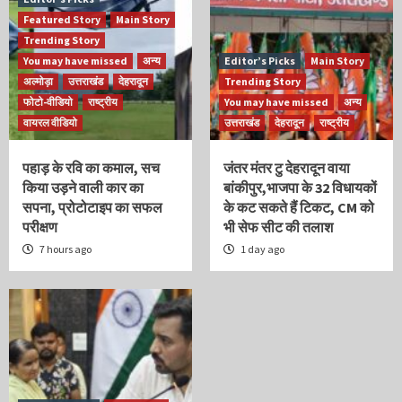
Featured Story
Main Story
Trending Story
You may have missed
अन्य
Editor’s Picks
Main Story
अल्मोड़ा
उत्तराखंड
देहरादून
Trending Story
फोटो-वीडियो
राष्ट्रीय
You may have missed
अन्य
वायरल वीडियो
उत्तराखंड
देहरादून
राष्ट्रीय
पहाड़ के रवि का कमाल, सच
जंतर मंतर टु देहरादून वाया
किया उड़ने वाली कार का
बांकीपुर,भाजपा के 32 विधायकों
सपना, प्रोटोटाइप का सफल
के कट सकते हैं टिकट, CM को
परीक्षण
भी सेफ सीट की तलाश
7 hours ago
1 day ago