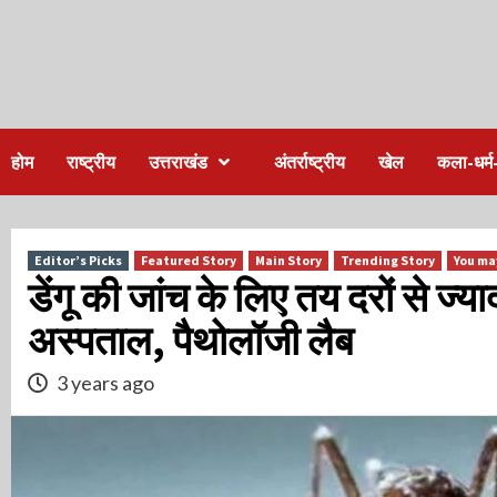
होम
राष्ट्रीय
उत्तराखंड
अंतर्राष्ट्रीय
खेल
कला-धर्म-
Editor’s Picks
Featured Story
Main Story
Trending Story
You ma
डेंगू की जांच के लिए तय दरों से ज्या
अस्पताल, पैथोलॉजी लैब
3 years ago