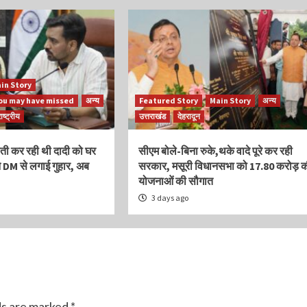
in Story
ou may have missed
अन्य
Featured Story
Main Story
अन्य
ाष्ट्रीय
उत्तराखंड
देहरादून
पोती कर रही थी दादी को घर
सीएम बोले-बिना रुके,थके वादे पूरे कर रही
ने DM से लगाई गुहार, अब
सरकार, मसूरी विधानसभा को 17.80 करोड़ 
योजनाओं की सौगात
3 days ago
ds are marked
*