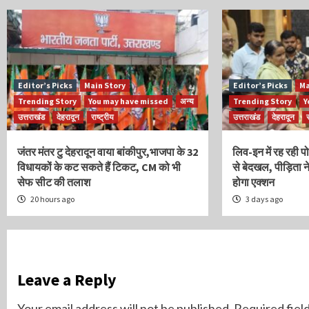
Editor’s Picks
Main Story
Editor’s Picks
Ma
Trending Story
You may have missed
अन्य
Trending Story
Y
उत्तराखंड
देहरादून
राष्ट्रीय
उत्तराखंड
देहरादून
र
जंतर मंतर टु देहरादून वाया बांकीपुर,भाजपा के 32
लिव-इन में रह रही 
विधायकों के कट सकते हैं टिकट, CM को भी
से बेदखल, पीड़िता 
सेफ सीट की तलाश
होगा एक्शन
20 hours ago
3 days ago
Leave a Reply
Your email address will not be published.
Required fiel