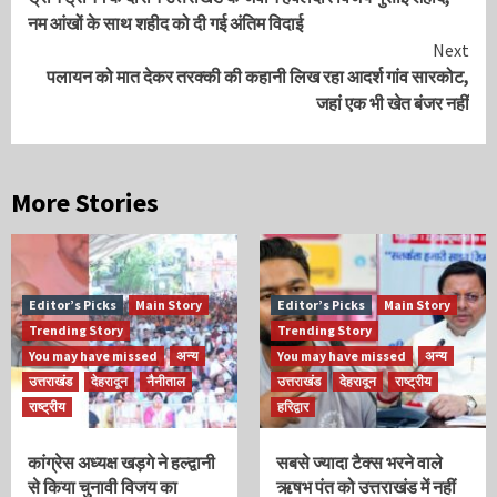
Reading
नम आंखों के साथ शहीद को दी गई अंतिम विदाई
Next
पलायन को मात देकर तरक्की की कहानी लिख रहा आदर्श गांव सारकोट,
जहां एक भी खेत बंजर नहीं
More Stories
Editor’s Picks
Main Story
Editor’s Picks
Main Story
Trending Story
Trending Story
You may have missed
अन्य
You may have missed
अन्य
उत्तराखंड
देहरादून
नैनीताल
उत्तराखंड
देहरादून
राष्ट्रीय
राष्ट्रीय
हरिद्वार
कांग्रेस अध्यक्ष खड़गे ने हल्द्वानी
सबसे ज्यादा टैक्स भरने वाले
से किया चुनावी विजय का
ऋषभ पंत को उत्तराखंड में नहीं