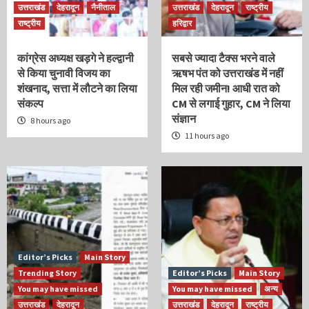
उत्तराखंड
देहरादून
नैनीताल
उत्तराखंड
देहरादून
राष्ट्रीय
राष्ट्रीय
हरिद्वार
कांग्रेस अध्यक्ष खड़गे ने हल्द्वानी
सबसे ज्यादा टैक्स भरने वाले
से किया चुनावी विजय का
ऋषभ पंत को उत्तराखंड में नहीं
शंखनाद, सत्ता में लौटने का लिया
मिल रही जमीन! आधी रात को
संकल्प
CM से लगाई गुहार, CM ने लिया
संज्ञान
8 hours ago
11 hours ago
Editor’s Picks
Main Story
Trending Story
Editor’s Picks
Main Story
You may have missed
You may have missed
अन्य
उत्तराखंड
देहरादून
उत्तराखंड
देहरादून
राष्ट्रीय