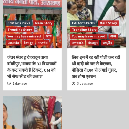
Editor’s Picks
Main Story
Editor’s Picks
Main Story
Trending Story
Trending Story
You may have missed
अन्य
You may have missed
अन्य
उत्तराखंड
देहरादून
राष्ट्रीय
उत्तराखंड
देहरादून
राष्ट्रीय
जंतर मंतर टु देहरादून वाया
लिव-इन में रह रही पोती कर रही
बांकीपुर,भाजपा के 32 विधायकों
थी दादी को घर से बेदखल,
के कट सकते हैं टिकट, CM को
पीड़िता ने DM से लगाई गुहार,
भी सेफ सीट की तलाश
अब होगा एक्शन
1 day ago
3 days ago