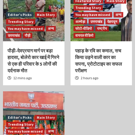
Featured Story
Main Story
Trending Story
Editor’s Picks
Main Story
You may have missed
अन्य
Trending Story
अल्मोड़ा
उत्तराखंड
देहरादून
You may have missed
अन्य
फोटो-वीडियो
राष्ट्रीय
उत्तराखंड
पौड़ी
वायरल वीडियो
पौड़ी-देवप्रयाग मार्ग पर बड़ा
पहाड़ के रवि का कमाल, सच
हादसा, बोलेरो कार खाई में गिरने
किया उड़ने वाली कार का
से एक ही परिवार के 5 लोगों की
सपना, प्रोटोटाइप का सफल
दर्दनाक मौत
परीक्षण
12 mins ago
2 hours ago
Editor’s Picks
Main Story
Trending Story
You may have missed
अन्य