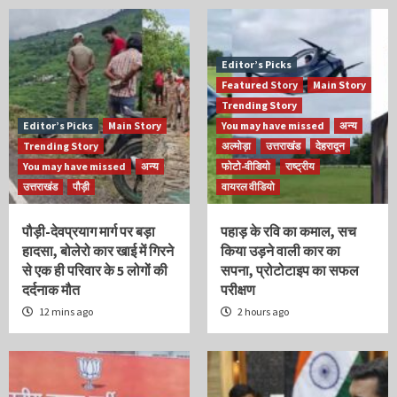
Editor’s Picks
Featured Story
Main Story
Trending Story
Editor’s Picks
Main Story
You may have missed
अन्य
Trending Story
अल्मोड़ा
उत्तराखंड
देहरादून
You may have missed
अन्य
फोटो-वीडियो
राष्ट्रीय
उत्तराखंड
पौड़ी
वायरल वीडियो
पौड़ी-देवप्रयाग मार्ग पर बड़ा
पहाड़ के रवि का कमाल, सच
हादसा, बोलेरो कार खाई में गिरने
किया उड़ने वाली कार का
से एक ही परिवार के 5 लोगों की
सपना, प्रोटोटाइप का सफल
दर्दनाक मौत
परीक्षण
12 mins ago
2 hours ago