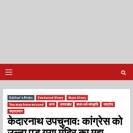
Primary
Menu
Editor’s Picks
Featured Story
Main Story
You may have missed
अन्य
उत्तराखंड
कला-धर्म-संस्कृति
राष्ट्रीय
रुद्रप्रयाग
केदारनाथ उपचुनाव: कांग्रेस को
उल्टा पड़ गया मंदिर का मुद्दा,