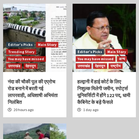
Editor’s Picks
Main Story
Trending Story
Editor’s Picks
Main Story
You may have missed
You may have missed
अन्य
उत्तराखंड
देहरादून
उत्तराखंड
देहरादून
राष्ट्रीय
नंदा की चौकी पुल की एप्रोच
हल्द्वानी में हाई कोर्ट के लिए
रोड बनाने में बरती गई
निशुल्क मिलेगी जमीन, स्पोर्ट्स
लापरवाही, अधिशाषी अभियंता
यूनिवर्सिटी में होंगे 122 पद, धामी
निलंबित
कैबिनेट के बड़े फैसले
20 hours ago
1 day ago