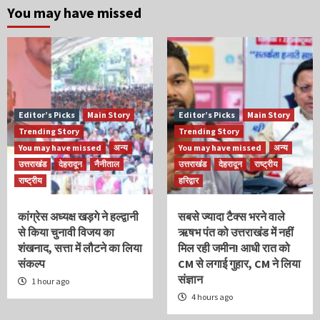
You may have missed
Editor’s Picks
Main Story
Editor’s Picks
Main Story
Trending Story
Trending Story
You may have missed
अन्य
You may have missed
अन्य
उत्तराखंड
देहरादून
नैनीताल
उत्तराखंड
देहरादून
राष्ट्रीय
राष्ट्रीय
हरिद्वार
कांग्रेस अध्यक्ष खड़गे ने हल्द्वानी
सबसे ज्यादा टैक्स भरने वाले
से किया चुनावी विजय का
ऋषभ पंत को उत्तराखंड में नहीं
शंखनाद, सत्ता में लौटने का लिया
मिल रही जमीन! आधी रात को
संकल्प
CM से लगाई गुहार, CM ने लिया
संज्ञान
1 hour ago
4 hours ago