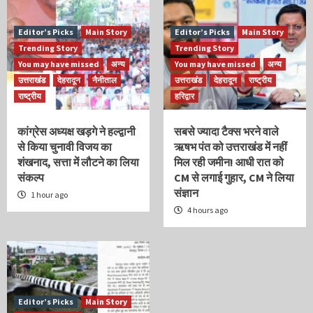
Editor’s Picks
Main Story
Editor’s Picks
Main Story
Trending Story
Trending Story
You may have missed
अन्य
You may have missed
अन्य
उत्तराखंड
देहरादून
नैनीताल
उत्तराखंड
देहरादून
राष्ट्रीय
राष्ट्रीय
हरिद्वार
कांग्रेस अध्यक्ष खड़गे ने हल्द्वानी
सबसे ज्यादा टैक्स भरने वाले
से किया चुनावी विजय का
ऋषभ पंत को उत्तराखंड में नहीं
शंखनाद, सत्ता में लौटने का लिया
मिल रही जमीन! आधी रात को
संकल्प
CM से लगाई गुहार, CM ने लिया
संज्ञान
1 hour ago
4 hours ago
Editor’s Picks
Main Story