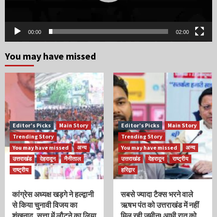
00:00
02:00
You may have missed
Editor’s Picks
Main Story
Editor’s Picks
Main Story
Trending Story
Trending Story
You may have missed
अन्य
You may have missed
अन्य
उत्तराखंड
देहरादून
नैनीताल
उत्तराखंड
देहरादून
राष्ट्रीय
राष्ट्रीय
हरिद्वार
कांग्रेस अध्यक्ष खड़गे ने हल्द्वानी
सबसे ज्यादा टैक्स भरने वाले
से किया चुनावी विजय का
ऋषभ पंत को उत्तराखंड में नहीं
शंखनाद, सत्ता में लौटने का लिया
मिल रही जमीन! आधी रात को