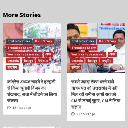
More Stories
Editor’s Picks
Main Story
Editor’s Picks
Main Story
Trending Story
Trending Story
You may have missed
अन्य
You may have missed
अन्य
उत्तराखंड
देहरादून
नैनीताल
उत्तराखंड
देहरादून
राष्ट्रीय
राष्ट्रीय
हरिद्वार
कांग्रेस अध्यक्ष खड़गे ने हल्द्वानी
सबसे ज्यादा टैक्स भरने वाले
से किया चुनावी विजय का
ऋषभ पंत को उत्तराखंड में नहीं
शंखनाद, सत्ता में लौटने का लिया
मिल रही जमीन! आधी रात को
संकल्प
CM से लगाई गुहार, CM ने लिया
संज्ञान
18 hours ago
21 hours ago