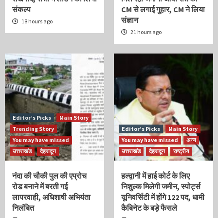
संकल्प
CM से लगाई गुहार, CM ने लिया
संज्ञान
18 hours ago
21 hours ago
Editor’s Picks
Main Story
Trending Story
Editor’s Picks
Main Story
You may have missed
You may have missed
अन्य
उत्तराखंड
देहरादून
उत्तराखंड
देहरादून
राष्ट्रीय
नंदा की चौकी पुल की एप्रोच
हल्द्वानी में हाई कोर्ट के लिए
रोड बनाने में बरती गई
निशुल्क मिलेगी जमीन, स्पोर्ट्स
लापरवाही, अधिशाषी अभियंता
यूनिवर्सिटी में होंगे 122 पद, धामी
निलंबित
कैबिनेट के बड़े फैसले