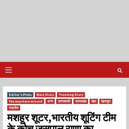
Primary
Menu
Editor’s Picks
Main Story
Trending Story
You may have missed
अन्य
उत्तरकाशी
उत्तराखंड
खेल
देहरादून
राष्ट्रीय
मशहूर शूटर,भारतीय शूटिंग टीम
के कोच जसपाल राणा का