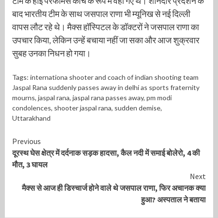
टीम के हाई परफॉर्मेंस कोच के रूप में वहां गए थे। शानदार प्रदर्शन के
बाद भारतीय टीम के साथ जसपाल राणा भी म्यूनिख से नई दिल्ली
वापस लौट रहे थे। मैक्स हॉस्पिटल के डॉक्टरों ने जसपाल राणा का
उपचार किया, लेकिन उन्हें बचाया नहीं जा सका और आज शुक्रवार
सुबह उनका निधन हो गया।
Tags:
internationa shooter and coach of indian shooting team
Jaspal Rana suddenly passes away in delhi as sports fraternity
mourns
,
jaspal rana
,
jaspal rana passes away
,
pm modi
condolences
,
shooter jaspal rana
,
sudden demise
,
Uttarakhand
Continue
Previous
दूरस्थ घेस क्षेत्र में दर्दनाक सड़क हादसा, कैल नदी में समाई बोलेरो, 4 की
Reading
मौत, 3 घायल
Next
मैक्स से आज ही डिस्चार्ज होने वाले थे जसपाल राणा, फिर अचानक क्या
हुआ? अस्पताल ने बताया