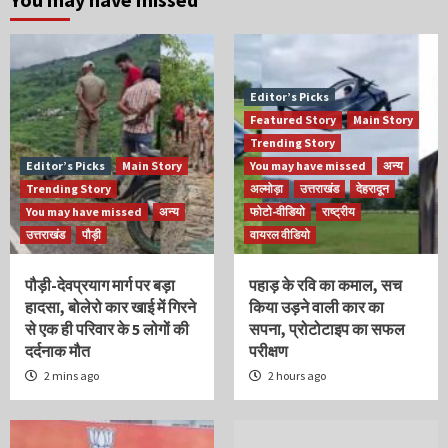
Editor’s Picks
Featured Story
Main Story
Trending Story
Editor’s Picks
Main Story
You may have missed
अन्य
Trending Story
अल्मोड़ा
उत्तराखंड
देहरादून
You may have missed
अन्य
फोटो-वीडियो
राष्ट्रीय
उत्तराखंड
पौड़ी
वायरल वीडियो
पौड़ी-देवप्रयाग मार्ग पर बड़ा
पहाड़ के रवि का कमाल, सच
हादसा, बोलेरो कार खाई में गिरने
किया उड़ने वाली कार का
से एक ही परिवार के 5 लोगों की
सपना, प्रोटोटाइप का सफल
दर्दनाक मौत
परीक्षण
2 mins ago
2 hours ago