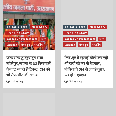
Editor’s Picks
Main Story
Editor’s Picks
Main Story
Trending Story
Trending Story
You may have missed
अन्य
You may have missed
अन्य
उत्तराखंड
देहरादून
राष्ट्रीय
उत्तराखंड
देहरादून
राष्ट्रीय
जंतर मंतर टु देहरादून वाया
लिव-इन में रह रही पोती कर रही
बांकीपुर,भाजपा के 32 विधायकों
थी दादी को घर से बेदखल,
के कट सकते हैं टिकट, CM को
पीड़िता ने DM से लगाई गुहार,
भी सेफ सीट की तलाश
अब होगा एक्शन
1 day ago
3 days ago