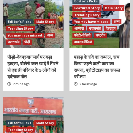
Editor’s Picks
Featured Story
Main Story
Trending Story
Editor’s Picks
Main Story
You may have missed
अन्य
Trending Story
अल्मोड़ा
उत्तराखंड
देहरादून
You may have missed
अन्य
फोटो-वीडियो
राष्ट्रीय
उत्तराखंड
पौड़ी
वायरल वीडियो
पौड़ी-देवप्रयाग मार्ग पर बड़ा
पहाड़ के रवि का कमाल, सच
हादसा, बोलेरो कार खाई में गिरने
किया उड़ने वाली कार का
से एक ही परिवार के 5 लोगों की
सपना, प्रोटोटाइप का सफल
दर्दनाक मौत
परीक्षण
2 mins ago
2 hours ago
Editor’s Picks
Main Story
Trending Story