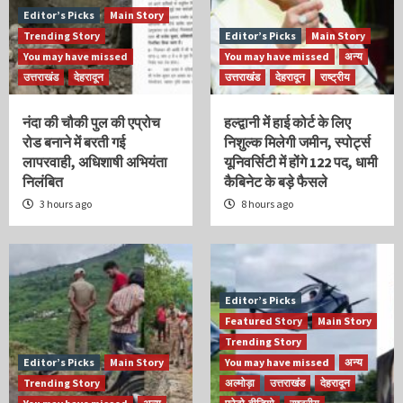
Editor’s Picks
Main Story
Trending Story
Editor’s Picks
Main Story
You may have missed
You may have missed
अन्य
उत्तराखंड
देहरादून
उत्तराखंड
देहरादून
राष्ट्रीय
नंदा की चौकी पुल की एप्रोच
हल्द्वानी में हाई कोर्ट के लिए
रोड बनाने में बरती गई
निशुल्क मिलेगी जमीन, स्पोर्ट्स
लापरवाही, अधिशाषी अभियंता
यूनिवर्सिटी में होंगे 122 पद, धामी
निलंबित
कैबिनेट के बड़े फैसले
3 hours ago
8 hours ago
Editor’s Picks
Featured Story
Main Story
Trending Story
Editor’s Picks
Main Story
You may have missed
अन्य
Trending Story
अल्मोड़ा
उत्तराखंड
देहरादून