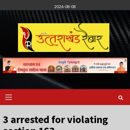
Skip
2026-08-08
to
content
Primary
Menu
3 arrested for violating