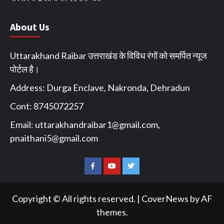
About Us
Uttarakhand Raibar उत्तराखंड के विविध रंगों को समर्पित न्यूज
पोर्टल है।
Address: Durga Enclave, Nakronda, Dehradun
Cont: 8745072257
Email:
uttarakhandraibar1@gmail.com
,
pnaithani5@gmail.com
Facebook
You
Twitter
Tube
Copyright © All rights reserved.
|
CoverNews
by AF
themes.