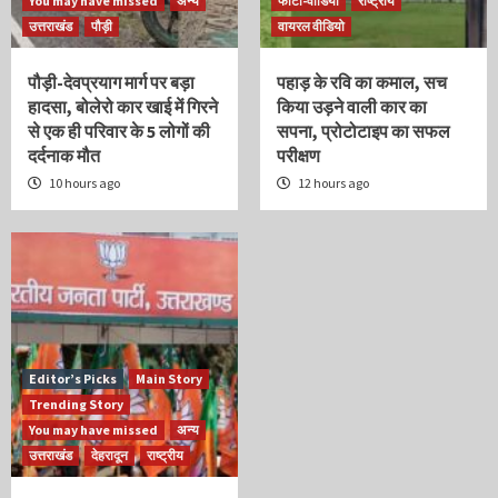
You may have missed
अन्य
फोटो-वीडियो
राष्ट्रीय
उत्तराखंड
पौड़ी
वायरल वीडियो
पौड़ी-देवप्रयाग मार्ग पर बड़ा
पहाड़ के रवि का कमाल, सच
हादसा, बोलेरो कार खाई में गिरने
किया उड़ने वाली कार का
से एक ही परिवार के 5 लोगों की
सपना, प्रोटोटाइप का सफल
दर्दनाक मौत
परीक्षण
10 hours ago
12 hours ago
Editor’s Picks
Main Story
Trending Story
You may have missed
अन्य
उत्तराखंड
देहरादून
राष्ट्रीय