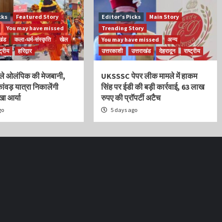
cks
Featured Story
Editor’s Picks
Main Story
You may have missed
Trending Story
खंड
कला-धर्म-संस्कृति
खेल
You may have missed
अन्य
्ट्रीय
हरिद्वार
उत्तरकाशी
उत्तराखंड
देहरादून
राष्ट्रीय
ले ओलंपिक की मेजबानी,
UKSSSC पेपर लीक मामले में हाकम
ंवड़ यात्रा निकालेंगी
सिंह पर ईडी की बड़ी कार्रवाई, 63 लाख
खा आर्या
रुपए की प्रॉपर्टी अटैच
go
5 days ago