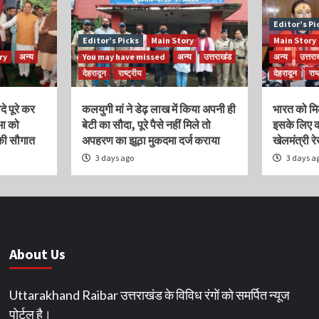
Editor’s Pi
Editor’s Picks
Main Story
Main Story
ry
अन्य
You may have missed
अन्य
उत्तराखंड
अन्य
उत्तरा
देहरादून
राष्ट्रीय
देहरादून
राष
े पूरे कर
कलयुगी मां ने डेढ़ लाख में किया अपनी ही
भारत को मि
भा को
बेटी का सौदा, पूरे पैसे नहीं मिले तो
इसके लिए का
की सौगात
अपहरण का झूठा मुकदमा दर्ज कराया
खेलमंत्री रे
3 days ago
3 days a
About Us
Uttarakhand Raibar उत्तराखंड के विविध रंगों को समर्पित न्यूज
पोर्टल है।