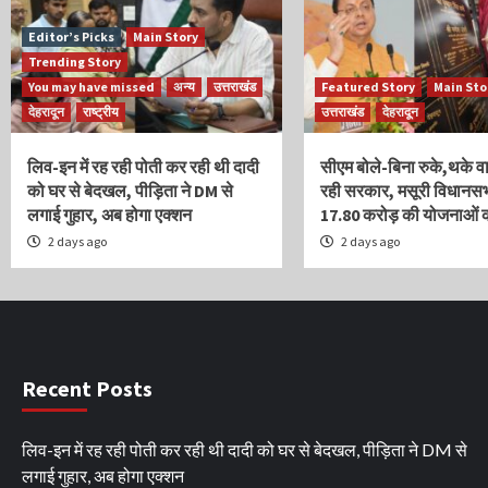
Editor’s Picks
Main Story
Trending Story
You may have missed
अन्य
उत्तराखंड
Featured Story
Main Sto
देहरादून
राष्ट्रीय
उत्तराखंड
देहरादून
लिव-इन में रह रही पोती कर रही थी दादी
सीएम बोले-बिना रुके,थके वाद
को घर से बेदखल, पीड़िता ने DM से
रही सरकार, मसूरी विधानस
लगाई गुहार, अब होगा एक्शन
17.80 करोड़ की योजनाओं 
2 days ago
2 days ago
Recent Posts
लिव-इन में रह रही पोती कर रही थी दादी को घर से बेदखल, पीड़िता ने DM से
लगाई गुहार, अब होगा एक्शन