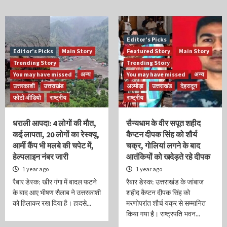
Editor’s Picks
Editor’s Picks
Main Story
Featured Story
Main Story
Trending Story
Trending Story
You may have missed
अन्य
You may have missed
अन्य
उत्तरकाशी
उत्तराखंड
अल्मोड़ा
उत्तराखंड
देहरादून
फोटो-वीडियो
राष्ट्रीय
राष्ट्रीय
धराली आपदा: 4 लोगों की मौत,
सैन्यधाम के वीर सपूत शहीद
कई लापता, 20 लोगों का रेस्क्यू,
कैप्टन दीपक सिंह को शौर्य
आर्मी कैंप भी मलबे की चपेट में,
चक्र, गोलियां लगने के बाद
हेल्पलाइन नंबर जारी
आतंकियों को खदेड़ते रहे दीपक
1 year ago
1 year ago
रैबार डेस्क: खीर गंगा में बादल फटने
रैबार डेस्क: उत्तराखंड के जांबाज
के बाद आए भीषण सैलाब ने उत्तरकाशी
शहीद कैप्टन दीपक सिंह को
को हिलाकर रख दिया है। हादसे...
मरणोपरांत शौर्च यक्र से सम्मानित
किया गया है। राष्ट्रपति भवन...