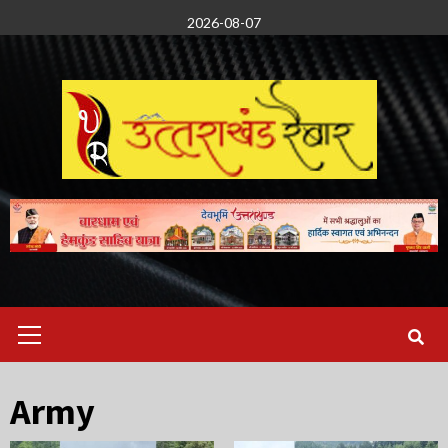
Skip
2026-08-07
to
content
Primary
Menu
Army