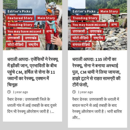
Editor’s Picks
Editor’s Picks
Main Story
Featured Story
Main Story
Trending Story
Trending Story
You may have missed
अन्य
You may have missed
अन्य
उत्तरकाशी
उत्तराखंड
उत्तरकाशी
उत्तराखंड
फोटो-वीडियो
राष्ट्रीय
फोटो-वीडियो
राष्ट्रीय
वायरल वीडियो
धराली आपदा- एजेंसियों ने रेस्क्यू
धराली आपदा: 135 लोगों का
में झोंकी जान, प्रभावितों के बीच
रेस्क्यू, सेना ने बनाया अस्थाई
पहुंचे CM, हर्षिल से सेना के 11
पुल, CM धामी ने लिया जायजा,
जवानों का रेस्क्यू, एक्शन में
हाइवे टूटने से राहत सामग्री की
चिनूक
टीमें फंसी,
1 year ago
1 year ago
रैबार डेस्क : उत्तरकाशी जिले के
रैबार डेस्क: उत्तरकाशी के धराली में
धराली गांव में आई तबाही के बाद दूसरे
बादल फटने से आई तबाही के बाद
दिन भी रेस्क्यू ऑपरेशन जारी है।...
रेस्क्यू ऑपरेशन जारी है। भारी बारिश
और...