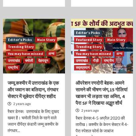
Editor’s Picks
Editor’s Picks
Main Story
Featured Story
Main Story
Trending Story
Trending Story
You may have missed
अन्य
You may have missed
अन्य
उत्तराखंड
चमोली
देहरादून
उत्तराखंड
पौड़ी
राष्ट्रीय
राष्ट्रीय
रुद्रप्रयाग
जम्मू कश्मीर में उत्तराखंड के एक
ऑपरेशन रणदोरी बेहक: आमने
और जवान का बलिदान, तंगधार
सामने की भीषण जंग,15 गोलियां
सेक्टर में सूबेदार दीपेंद्र शहीद
खाकर भी लड़ता रहा अमित, 4
पैरा SF ने दिखाया अद्भुत शौर्य
2 years ago
2 years ago
रैबार डेस्क: उत्तराखंड के लिए दुखद
खबर है। चमोली जिले के रहने वाले
रैबार डेस्क:4-5 अप्रैल 2020 की
जवान दीपेंद्र कंडारी जम्मू कश्मीर के
तारीख। कश्मीर के केरन सेक्टर में 4-
तंगधार...
पैरा स्पेशल फोर्स के जाबांज