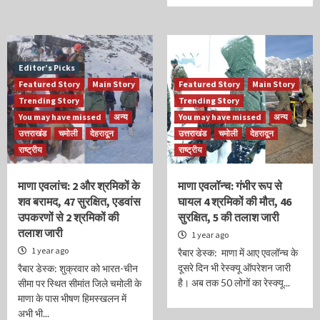
Editor’s Picks
Featured Story
Main Story
Featured Story
Main Story
Trending Story
Trending Story
You may have missed
अन्य
You may have missed
अन्य
उत्तराखंड
चमोली
देहरादून
उत्तराखंड
चमोली
देहरादून
राष्ट्रीय
राष्ट्रीय
माणा एवलांच: 2 और श्रमिकों के
माणा एवलॉन्च: गंभीर रूप से
शव बरामद, 47 सुरक्षित, एडवांस
घायल 4 श्रमिकों की मौत, 46
उपकरणों से 2 श्रमिकों की
सुरक्षित, 5 की तलाश जारी
तलाश जारी
1 year ago
1 year ago
रैबार डेस्क: माणा में आए एवलॉन्च के
दूसरे दिन भी रेस्क्यू ऑपरेशन जारी
रैबार डेस्क: शुक्रवार को भारत-चीन
है। अब तक 50 लोगों का रेस्क्यू...
सीमा पर स्थित सीमांत जिले चमोली के
माणा के पास भीषण हिमस्खलन में
अभी भी...