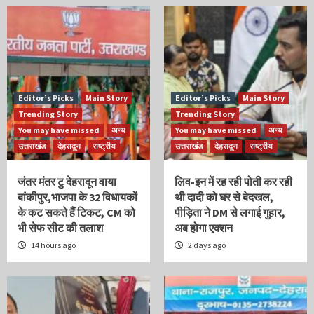
Editor’s Picks
Main Story
Editor’s Picks
Main Story
Trending Story
Trending Story
You may have missed
अन्य
You may have missed
अन्य
उत्तराखंड
देहरादून
राष्ट्रीय
उत्तराखंड
देहरादून
राष्ट्रीय
जंतर मंतर टु देहरादून वाया
लिव-इन में रह रही पोती कर रही
बांकीपुर,भाजपा के 32 विधायकों
थी दादी को घर से बेदखल,
के कट सकते हैं टिकट, CM को
पीड़िता ने DM से लगाई गुहार,
भी सेफ सीट की तलाश
अब होगा एक्शन
14 hours ago
2 days ago