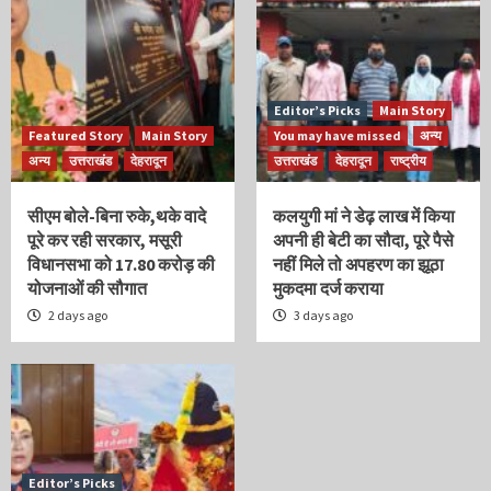
Editor’s Picks
Main Story
Featured Story
Main Story
You may have missed
अन्य
अन्य
उत्तराखंड
देहरादून
उत्तराखंड
देहरादून
राष्ट्रीय
सीएम बोले-बिना रुके,थके वादे
कलयुगी मां ने डेढ़ लाख में किया
पूरे कर रही सरकार, मसूरी
अपनी ही बेटी का सौदा, पूरे पैसे
विधानसभा को 17.80 करोड़ की
नहीं मिले तो अपहरण का झूठा
योजनाओं की सौगात
मुकदमा दर्ज कराया
2 days ago
3 days ago
Editor’s Picks