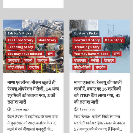
Editor’s Picks
Editor’s Picks
Featured Story
Main Story
Featured Story
Main Story
Trending Story
Trending Story
You may have missed
अन्य
You may have missed
अन्य
उत्तराखंड
चमोली
देहरादून
उत्तराखंड
चमोली
देहरादून
फोटो-वीडियो
राष्ट्रीय
फोटो-वीडियो
राष्ट्रीय
माणा एवलॉन्च: मौसम खुलते ही
माणा एवलांच: रेस्क्यू की पहली
रेस्क्यू ऑपरेशन में तेजी, 14 अन्य
तस्वीरें, बचाए गए 16 श्रमिकों
श्रमिकों को बचाया गया, 8 की
को ITBP कैंप लाया गया, 41
तलाश जारी
की तलाश जारी
1 year ago
1 year ago
रैबार डेस्क: में बदरीनाथ के पास माणा
रैबार डेस्क: चमोली जिले के माणा
में शुक्रवार को आए एवलॉन्च के बाद
घस्तोली मार्ग पर हिमस्खलन के कारण
मलबे में दबे बीआरओ मजदूरों की...
57 मजदूर बर्फ में दब गए हैं जिनमे...