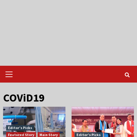
Primary
Menu
COViD19
Editor’s Picks
Featured Story
Main Story
Editor’s Picks