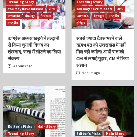
Trending Story
Trending Story
You may have missed
अन्य
You may have missed
अन्य
उत्तराखंड
देहरादून
नैनीताल
उत्तराखंड
देहरादून
राष्ट्रीय
राष्ट्रीय
हरिद्वार
कांग्रेस अध्यक्ष खड़गे ने हल्द्वानी
सबसे ज्यादा टैक्स भरने वाले
से किया चुनावी विजय का
ऋषभ पंत को उत्तराखंड में नहीं
शंखनाद, सत्ता में लौटने का लिया
मिल रही जमीन! आधी रात को
संकल्प
CM से लगाई गुहार, CM ने लिया
संज्ञान
43 mins ago
4 hours ago
Editor’s Picks
Main Story
Trending Story
Editor’s Picks
Main Story