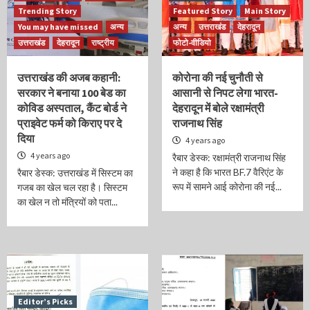
Trending Story
Featured Story
Main Story
You may have missed
अन्य
अन्य
उत्तराखंड
देहरादून
उत्तराखंड
देहरादून
राष्ट्रीय
फोटो-वीडियो
उत्तराखंड की अजब कहानी:
कोरोना की नई चुनौती से
सरकार ने बनाया 100 बेड का
आसानी से निपट लेगा भारत-
कोविड अस्पताल, कैंट बोर्ड ने
देहरादून में बोले रक्षामंत्री
प्राइवेट फर्म को किराए पर दे
राजनाथ सिंह
दिया
4 years ago
4 years ago
रैबार डेस्क: रक्षामंत्री राजनाथ सिंह
ने कहा है कि भारत BF.7 वैरिएंट के
रैबार डेस्क: उत्तराखंड में सिस्टम का
रूप में सामने आई कोरोना की नई...
गजब का खेल चल रहा है। सिस्टम
का खेल न तो मंत्रियों को पता...
Editor’s Picks