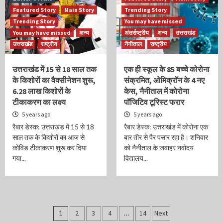
Featured Story
Main Story
Trending Story
Trending Story
You may have missed
You may have missed
अन्य
अंतर्राष्ट्रीय
अन्य
उत्तराखंड
उत्तराखंड
राष्ट्रीय
नैनीताल
राष्ट्रीय
उत्तराखंड में 15 से 18 साल तक
एक ही स्कूल के 85 बच्चे कोरोना
के किशोरों का वैक्सीनेशन शुरू,
संक्रमित, ओमिक्रॉन के 4 नए
6.28 लाख किशोरों के
केस, नैनीताल में कोरोना
टीकाकरण का लक्ष्य
पॉजिटिव टूरिस्ट फरार
5 years ago
5 years ago
रैबार डेस्क: उत्तराखंड में 15 से 18
रैबार डेस्क: उत्तराखंड में कोरोना एक
साल तक के किशोरों का आज से
बार तीर से पैर पसार रहा है। शनिवार
कोविड टीकाकरण शुरू कर दिया
को नैनीताल के जवाहर नवोदय
गया...
विद्यालय...
Posts
1
2
3
4
…
14
Next