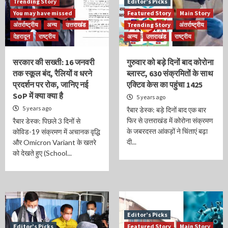
Trending Story
Editor’s Picks
You may have missed
Featured Story
Main Story
अंतर्राष्ट्रीय
अन्य
उत्तराखंड
Trending Story
अंतर्राष्ट्रीय
देहरादून
राष्ट्रीय
अन्य
उत्तराखंड
राष्ट्रीय
सरकार की सख्ती: 16 जनवरी
गुरुवार को बड़े दिनों बाद कोरोना
तक स्कूल बंद, रैलियों व धरने
ब्लास्ट, 630 संक्रमितों के साथ
प्रदर्शन पर रोक, जानिए नई
एक्टिव केस का पहुंचा 1425
SoP में क्या क्या है
5 years ago
5 years ago
रैबार डेस्क: बड़े दिनों बाद एक बार
फिर से उत्तराखंड में कोरोना संक्रमण
रैबार डेस्क: पिछले 3 दिनों से
के जबरदस्त आंकड़ों ने चिंताएं बढ़ा
कोविड-19 संक्रमण में अचानक वृद्धि
दी...
और Omicron Variant के खतरे
को देखते हुए (School...
Editor’s Picks
Editor’s Picks
Featured Story
Main Story