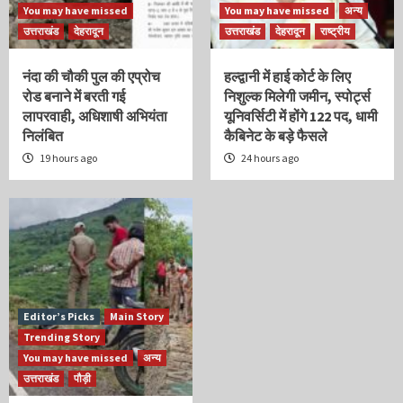
You may have missed
You may have missed
अन्य
उत्तराखंड
देहरादून
उत्तराखंड
देहरादून
राष्ट्रीय
नंदा की चौकी पुल की एप्रोच
हल्द्वानी में हाई कोर्ट के लिए
रोड बनाने में बरती गई
निशुल्क मिलेगी जमीन, स्पोर्ट्स
लापरवाही, अधिशाषी अभियंता
यूनिवर्सिटी में होंगे 122 पद, धामी
निलंबित
कैबिनेट के बड़े फैसले
19 hours ago
24 hours ago
Editor’s Picks
Main Story
Trending Story
You may have missed
अन्य
उत्तराखंड
पौड़ी