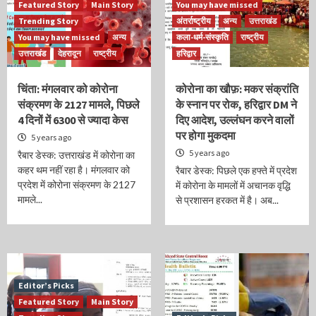
Featured Story
Main Story
You may have missed
Trending Story
अंतर्राष्ट्रीय
अन्य
उत्तराखंड
You may have missed
अन्य
कला-धर्म-संस्कृति
राष्ट्रीय
उत्तराखंड
देहरादून
राष्ट्रीय
हरिद्वार
चिंता: मंगलवार को कोरोना
कोरोना का खौफ़: मकर संक्रांति
संक्रमण के 2127 मामले, पिछले
के स्नान पर रोक, हरिद्वार DM ने
4 दिनों में 6300 से ज्यादा केस
दिए आदेश, उल्लंघन करने वालों
पर होगा मुकदमा
5 years ago
5 years ago
रैबार डेस्क: उत्तराखंड में कोरोना का
कहर थम नहीं रहा है। मंगलवार को
रैबार डेस्क: पिछले एक हफ्ते में प्रदेश
प्रदेश में कोरोना संक्रमण के 2127
में कोरोना के मामलों में अचानक वृद्धि
मामले...
से प्रशासन हरकत में है। अब...
Editor’s Picks
Featured Story
Main Story