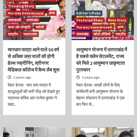
Trending Story
You may have missed
अन्य
Editor’s Picks
उत्तरकाशी
उत्तराखंड
Featured Story
Main Story
कला-धर्म-संस्कृति
चमोली
You may have missed
अन्य
राष्ट्रीय
रुद्रप्रयाग
उत्तराखंड
फोटो-वीडियो
राष्ट्रीय
चारधाम यात्रा आने वाले 50 वर्ष
आयुष्मान योजना में उत्तराखंड में
से अधिक उम्र वालों की होगी
है सबसे क्लेम सेटलमेंट, राज्य
हेल्थ स्क्रीनिंग, श्रीनगर
को मिले 2 आयुष्मान उत्कृष्टता
मेडिकल कॉलेज में कैथ लैब शुरू
पुरस्कार
2 years ago
3 years ago
रैबार डेस्क: चार धाम यात्रा में
रैबार डेस्क: लाखों लोगों के लिए
श्रद्धालुओं की भारी भीड़ को देखते हुए
संजीवनी बनी आयुष्मान योजना के
स्वास्थ्य सचिव आर राजेश कुमार ने
बेहतर संचालन में उत्तराखंड ने एक
कहा...
बार फिर से...