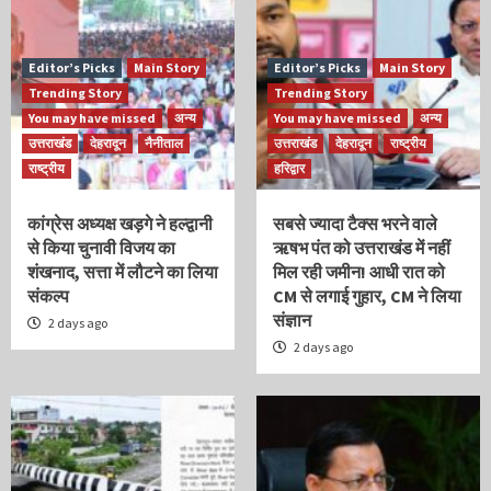
Editor’s Picks
Main Story
Editor’s Picks
Main Story
Trending Story
Trending Story
You may have missed
अन्य
You may have missed
अन्य
उत्तराखंड
देहरादून
नैनीताल
उत्तराखंड
देहरादून
राष्ट्रीय
राष्ट्रीय
हरिद्वार
कांग्रेस अध्यक्ष खड़गे ने हल्द्वानी
सबसे ज्यादा टैक्स भरने वाले
से किया चुनावी विजय का
ऋषभ पंत को उत्तराखंड में नहीं
शंखनाद, सत्ता में लौटने का लिया
मिल रही जमीन! आधी रात को
संकल्प
CM से लगाई गुहार, CM ने लिया
संज्ञान
2 days ago
2 days ago