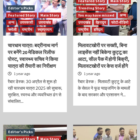
Featured Story
Main Story
Editor’s Picks
Trending Story
Featured Story
Main Story
You may have missed
अन्य
अन्य
उत्तरकाशी
उत्तराखंड
उत्तराखंड
देहरादून
फोटो-वीडियो
चमोली
राष्ट्रीय
रुद्रप्रयाग
राष्ट्रीय
हरिद्वार
चारधाम यात्रा: बद्रीनाथ मार्ग
मिलावटखोरी पर सख्ती, बिना
पर बनेंगे 20 मेडिकल रिलीफ
लाइसेंस नहीं बिकेगा कुट्टू का
पोस्ट, स्वास्थ्य सचिव ने किया
आटा, सील पैक में होगी बिक्री,
यात्रा की तैयारी का निरीक्षण
मिलावटखोरों पर केस दर्ज होंगे
1 year ago
1 year ago
रैबार डेस्क: 30 अप्रैल से शुरू हो
रैबार डेस्क : मिलावटी कुट्टू के आटे
रही चारधाम यात्रा 2025 को सुचारू,
के सेवल ने फूड प्वाइजनिंग के मामलों
सुरक्षित, स्वस्थ और व्यवस्थित ढंग से
के बाद सरकार और प्रशासन ने...
संचालित...
Editor’s Picks
Featured Story
Main Story