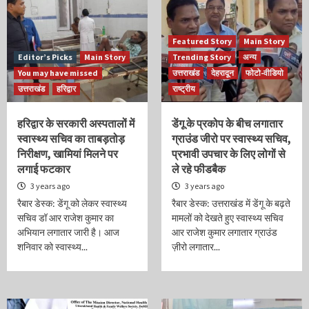
Featured Story
Main Story
Editor’s Picks
Main Story
Trending Story
अन्य
You may have missed
उत्तराखंड
देहरादून
फोटो-वीडियो
उत्तराखंड
हरिद्वार
राष्ट्रीय
हरिद्वार के सरकारी अस्पतालों में
डेंगू के प्रकोप के बीच लगातार
स्वास्थ्य सचिव का ताबड़तोड़
ग्राउंड जीरो पर स्वास्थ्य सचिव,
निरीक्षण, खामियां मिलने पर
प्रभावी उपचार के लिए लोगों से
लगाई फटकार
ले रहे फीडबैक
3 years ago
3 years ago
रैबार डेस्क: डेंगू को लेकर स्वास्थ्य
रैबार डेस्क: उत्तराखंड में डेंगू के बढ़ते
सचिव डॉ आर राजेश कुमार का
मामलों को देखते हुए स्वास्थ्य सचिव
अभियान लगातार जारी है। आज
आर राजेश कुमार लगातार ग्राउंड
शनिवार को स्वास्थ्य...
ज़ीरो लगातार...