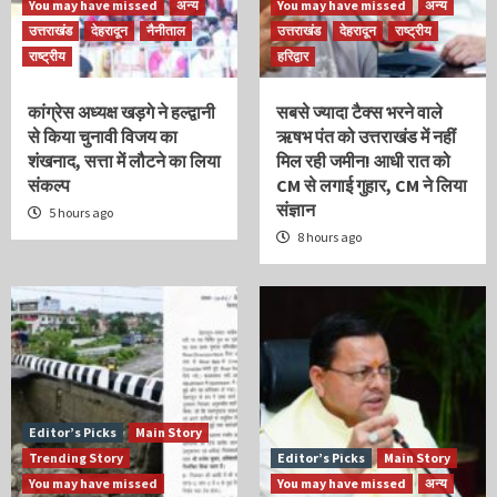
You may have missed
अन्य
You may have missed
अन्य
उत्तराखंड
देहरादून
नैनीताल
उत्तराखंड
देहरादून
राष्ट्रीय
राष्ट्रीय
हरिद्वार
कांग्रेस अध्यक्ष खड़गे ने हल्द्वानी
सबसे ज्यादा टैक्स भरने वाले
से किया चुनावी विजय का
ऋषभ पंत को उत्तराखंड में नहीं
शंखनाद, सत्ता में लौटने का लिया
मिल रही जमीन! आधी रात को
संकल्प
CM से लगाई गुहार, CM ने लिया
संज्ञान
5 hours ago
8 hours ago
Editor’s Picks
Main Story
Trending Story
Editor’s Picks
Main Story
You may have missed
You may have missed
अन्य