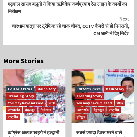
गढ़वाल सांसद बलूनी ने किया ऋषिकेश कर्णप्रयाग रेल लाइन के कार्यों का
Reading
निरीक्षण
Next
चारधाम यात्रा पर ट्रैफिक रहे चाक चौबंद, CCTV कैमरों से हो निगरानी,
CM धामी ने दिए निर्देश
More Stories
Editor’s Picks
Main Story
Editor’s Picks
Main Story
Trending Story
Trending Story
You may have missed
अन्य
You may have missed
अन्य
उत्तराखंड
देहरादून
नैनीताल
उत्तराखंड
देहरादून
राष्ट्रीय
राष्ट्रीय
हरिद्वार
कांग्रेस अध्यक्ष खड़गे ने हल्द्वानी
सबसे ज्यादा टैक्स भरने वाले