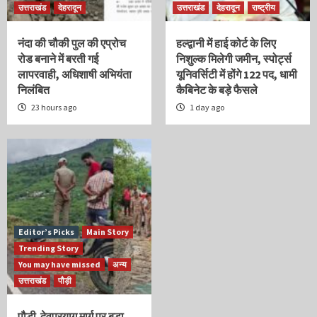
उत्तराखंड
देहरादून
उत्तराखंड
देहरादून
राष्ट्रीय
नंदा की चौकी पुल की एप्रोच
हल्द्वानी में हाई कोर्ट के लिए
रोड बनाने में बरती गई
निशुल्क मिलेगी जमीन, स्पोर्ट्स
लापरवाही, अधिशाषी अभियंता
यूनिवर्सिटी में होंगे 122 पद, धामी
निलंबित
कैबिनेट के बड़े फैसले
23 hours ago
1 day ago
Editor’s Picks
Main Story
Trending Story
You may have missed
अन्य
उत्तराखंड
पौड़ी
पौड़ी-देवप्रयाग मार्ग पर बड़ा