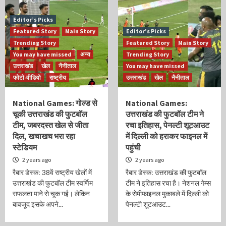
Editor’s Picks
Featured Story
Main Story
Editor’s Picks
Trending Story
Featured Story
Main Story
You may have missed
अन्य
Trending Story
उत्तराखंड
खेल
नैनीताल
You may have missed
फोटो-वीडियो
राष्ट्रीय
उत्तराखंड
खेल
नैनीताल
National Games: गोल्ड से
National Games:
चूकी उत्तराखंड की फुटबॉल
उत्तराखंड की फुटबॉल टीम ने
टीम, जबरदस्त खेल से जीता
रचा इतिहास, पेनल्टी शूटआउट
दिल, खचाखच भरा रहा
में दिल्ली को हराकर फाइनल में
स्टेडियम
पहुंची
2 years ago
2 years ago
रैबार डेस्क: 38वें राष्ट्रीय खेलों में
रैबार डेस्क: उत्तराखंड की फुटबॉल
उत्तराखंड की फुटबॉल टीम स्वर्णिम
टीम ने इतिहास रचा है। नेशनल गेम्स
सफलता पाने से चूक गई। लेकिन
के सेमीफाइनल मुकाबले में दिल्ली को
बावजूद इसके अपने...
पेनल्टी शूटआउट...