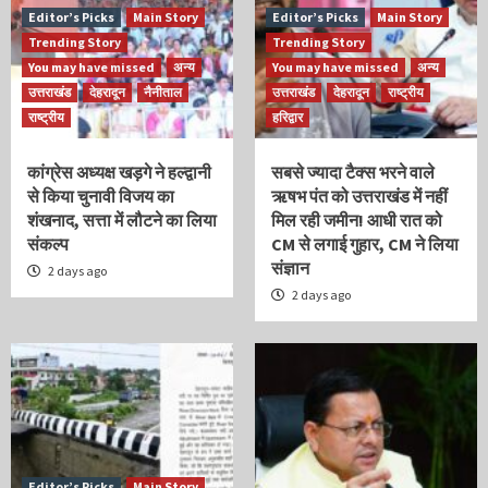
Editor’s Picks
Main Story
Editor’s Picks
Main Story
Trending Story
Trending Story
You may have missed
अन्य
You may have missed
अन्य
उत्तराखंड
देहरादून
नैनीताल
उत्तराखंड
देहरादून
राष्ट्रीय
राष्ट्रीय
हरिद्वार
कांग्रेस अध्यक्ष खड़गे ने हल्द्वानी
सबसे ज्यादा टैक्स भरने वाले
से किया चुनावी विजय का
ऋषभ पंत को उत्तराखंड में नहीं
शंखनाद, सत्ता में लौटने का लिया
मिल रही जमीन! आधी रात को
संकल्प
CM से लगाई गुहार, CM ने लिया
संज्ञान
2 days ago
2 days ago
Editor’s Picks
Main Story