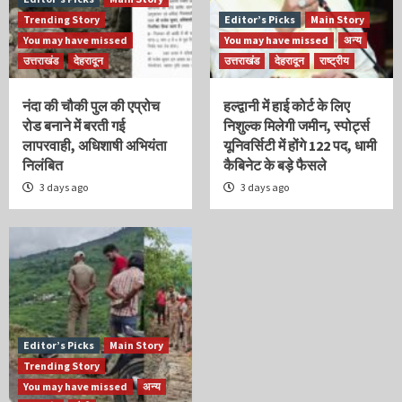
Trending Story
Editor’s Picks
Main Story
You may have missed
You may have missed
अन्य
उत्तराखंड
देहरादून
उत्तराखंड
देहरादून
राष्ट्रीय
नंदा की चौकी पुल की एप्रोच
हल्द्वानी में हाई कोर्ट के लिए
रोड बनाने में बरती गई
निशुल्क मिलेगी जमीन, स्पोर्ट्स
लापरवाही, अधिशाषी अभियंता
यूनिवर्सिटी में होंगे 122 पद, धामी
निलंबित
कैबिनेट के बड़े फैसले
3 days ago
3 days ago
Editor’s Picks
Main Story
Trending Story
You may have missed
अन्य