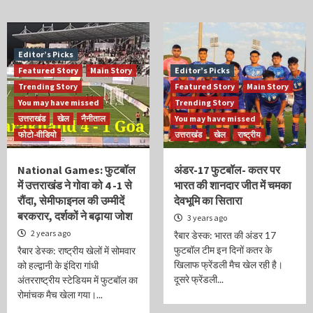
Editor’s Picks
Featured Story
Main Story
Editor’s Picks
Trending Story
Featured Story
Main Story
You may have missed
Trending Story
उत्तराखंड
खेल
नैनीताल
You may have missed
फोटो-वीडियो
उत्तराखंड
खेल
राष्ट्रीय
National Games: फुटबॉल
अंडर-17 फुटबॉल- कतर पर
में उत्तराखंड ने गोवा को 4 -1 से
भारत की शानदार जीत में चमका
रौंदा, सेमीफाइनल की उम्मीदें
देवभूमि का सितारा
बरकरार, दर्शकों ने बढ़ाया जोश
3 years ago
2 years ago
रैबार डेस्क: भारत की अंडर 17
फुटबॉल टीम इन दिनों कतर के
रैबार डेस्क: राष्ट्रीय खेलों में सोमवार
खिलाफ फ्रेंडली मैच खेल रही है।
को हल्द्वानी के इंदिरा गांधी
दूसरे फ्रेंडली...
अंतरराष्ट्रीय स्टेडियम में फुटबॉल का
रोमांचक मैच खेला गया।...