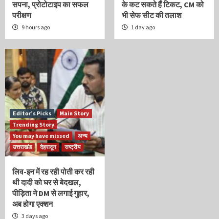
सपना, प्रोटोटाइप का सफल
के कट सकते हैं टिकट, CM को
परीक्षण
भी सेफ सीट की तलाश
9 hours ago
1 day ago
Editor’s Picks
Main Story
Trending Story
You may have missed
अन्य
उत्तराखंड
देहरादून
राष्ट्रीय
लिव-इन में रह रही पोती कर रही
थी दादी को घर से बेदखल,
पीड़िता ने DM से लगाई गुहार,
अब होगा एक्शन
3 days ago