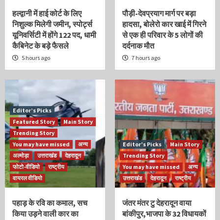
हल्द्वानी में हाई कोर्ट के लिए
पौड़ी-देवप्रयाग मार्ग पर बड़ा
निशुल्क मिलेगी जमीन, स्पोर्ट्स
हादसा, बोलेरो कार खाई में गिरने
यूनिवर्सिटी में होंगे 122 पद, धामी
से एक ही परिवार के 5 लोगों की
कैबिनेट के बड़े फैसले
दर्दनाक मौत
5 hours ago
7 hours ago
Editor’s Picks
Featured Story
Main Story
Trending Story
You may have missed
अन्य
Editor’s Picks
Main Story
अल्मोड़ा
उत्तराखंड
देहरादून
Trending Story
फोटो-वीडियो
राष्ट्रीय
You may have missed
अन्य
वायरल वीडियो
उत्तराखंड
देहरादून
राष्ट्रीय
पहाड़ के रवि का कमाल, सच
जंतर मंतर टु देहरादून वाया
किया उड़ने वाली कार का
बांकीपुर,भाजपा के 32 विधायकों