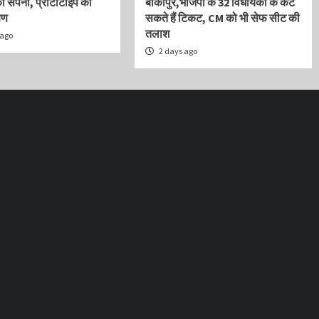
ा सपना, प्रोटोटाइप का
बांकीपुर,भाजपा के 32 विधायकों के कट
षण
सकते हैं टिकट, CM को भी सेफ सीट की
तलाश
 ago
2 days ago