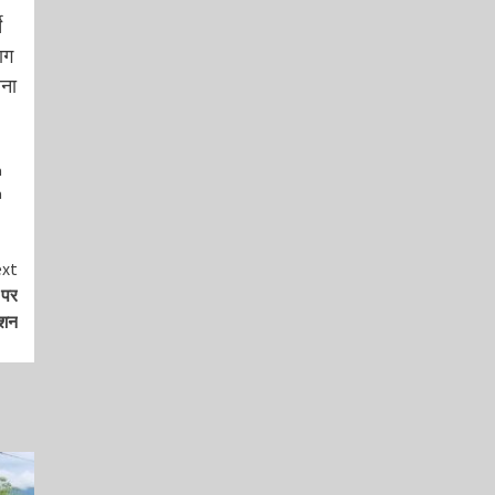
े
ाग
ोना
n
n
xt
 पर
्शन