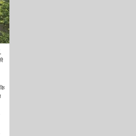
,
की
 कि
ल