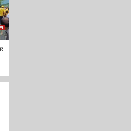
्य
ार