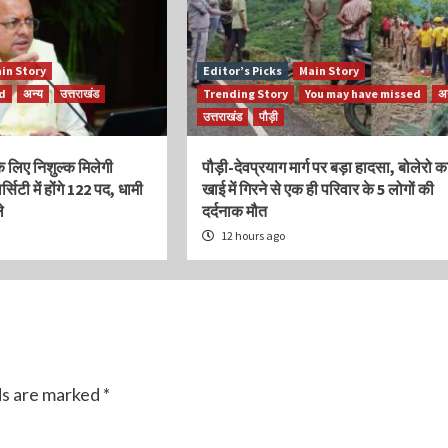
in Story
Editor’s Picks
Main Story
ed
अन्य
उत्तराखंड
Trending Story
You may have missed
अन
उत्तराखंड
पौड़ी
ट के लिए निशुल्क मिलेगी
पौड़ी-देवप्रयाग मार्ग पर बड़ा हादसा, बोलेरो क
र्सिटी में होंगे 122 पद, धामी
खाई में गिरने से एक ही परिवार के 5 लोगों की
े
दर्दनाक मौत
12 hours ago
ds are marked
*