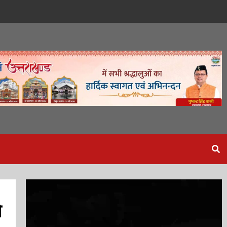
Video
Player
ो