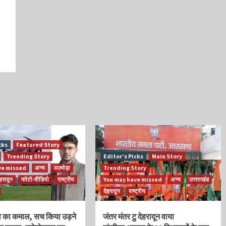
cks
Featured Story
Trending Story
Editor’s Picks
Main Story
ve missed
अन्य
अल्मोड़ा
Trending Story
ेहरादून
फोटो-वीडियो
राष्ट्रीय
You may have missed
अन्य
उत्तराखंड
देहरादून
राष्ट्रीय
वि का कमाल, सच किया उड़ने
जंतर मंतर टु देहरादून वाया