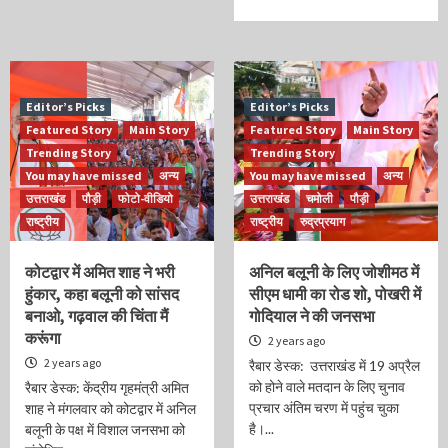
Editor’s Picks
Editor’s Picks
Featured Story
Main Story
Featured Story
Main Story
Trending Story
Trending Story
You may have missed
अन्य
You may have missed
अन्य
उत्तराखंड
पौड़ी
फोटो-वीडियो
उत्तराखंड
चमोली
पौड़ी
राष्ट्रीय
राष्ट्रीय
रुद्रप्रयाग
कोटद्वार में अमित शाह ने भरी
अनिल बलूनी के लिए जोशीमठ में
हुंकार, कहा बलूनी को सांसद
सीएम धामी का रोड शो, पोखरी में
बनाओ, गढ़वाल की चिंता मैं
गोदियाल ने की जनसभा
करूंगा
2 years ago
2 years ago
रैबार डेस्क: उत्तराखंड में 19 अप्रैल
को होने वाले मतदान के लिए चुनाव
रैबार डेस्क: केंद्रीय गृहमंत्री अमित
प्रचार अंतिम चरण में पहुंच चुका
शाह ने मंगलवार को कोटद्वार में अनिल
है।...
बलूनी के पक्ष में विशाल जनसभा को