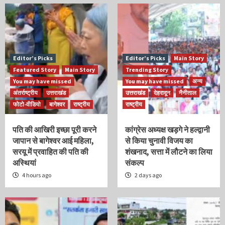
Editor’s Picks
Editor’s Picks
Main Story
Featured Story
Main Story
Trending Story
You may have missed
You may have missed
अन्य
अंतर्राष्ट्रीय
उत्तराखंड
उत्तराखंड
देहरादून
नैनीताल
फोटो-वीडियो
बागेश्वर
राष्ट्रीय
राष्ट्रीय
पति की आखिरी इच्छा पूरी करने
कांग्रेस अध्यक्ष खड़गे ने हल्द्वानी
जापान से बागेश्वर आई महिला,
से किया चुनावी विजय का
सरयू में प्रवाहित की पति की
शंखनाद, सत्ता में लौटने का लिया
अस्थियां
संकल्प
4 hours ago
2 days ago