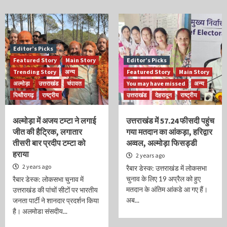
Editor’s Picks
Featured Story
Main Story
Editor’s Picks
Trending Story
अन्य
Featured Story
Main Story
अल्मोड़ा
उत्तराखंड
चंपावत
You may have missed
अन्य
पिथौरागढ़
राष्ट्रीय
उत्तराखंड
देहरादून
राष्ट्रीय
अल्मोड़ा में अजय टम्टा ने लगाई
उत्तराखंड में 57.24 फीसदी पहुंच
जीत की हैट्रिक, लगातार
गया मतदान का आंकड़ा, हरिद्वार
तीसरी बार प्रदीप टम्टा को
अव्वल, अल्मोड़ा फिसड्डी
हराया
2 years ago
2 years ago
रैबार डेस्क: उत्तराखंड में लोकसभा
चुनाव के लिए 19 अप्रैल को हुए
रैबार डेस्क: लोकसभा चुनाव में
मतदान के अंतिम आंकडे आ गए हैं।
उत्तराखंड की पांचों सीटों पर भारतीय
अब...
जनता पार्टी ने शानदार प्रदर्शन किया
है। अलमोडा संसदीय...