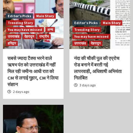
Editor’s Picks
Main Story
Trending Story
Editor’s Picks
Main Story
You may have missed
अन्य
Trending Story
उत्तराखंड
देहरादून
राष्ट्रीय
You may have missed
हरिद्वार
उत्तराखंड
देहरादून
सबसे ज्यादा टैक्स भरने वाले
नंदा की चौकी पुल की एप्रोच
ऋषभ पंत को उत्तराखंड में नहीं
रोड बनाने में बरती गई
मिल रही जमीन! आधी रात को
लापरवाही, अधिशाषी अभियंता
CM से लगाई गुहार, CM ने लिया
निलंबित
संज्ञान
3 days ago
2 days ago