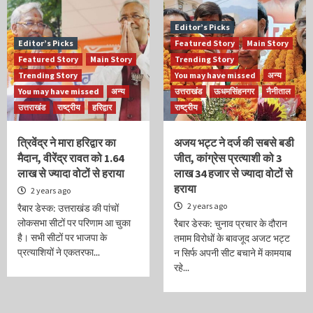
Editor’s Picks
Editor’s Picks
Featured Story
Main Story
Featured Story
Main Story
Trending Story
Trending Story
You may have missed
अन्य
You may have missed
अन्य
उत्तराखंड
ऊधमसिंहनगर
नैनीताल
उत्तराखंड
राष्ट्रीय
हरिद्वार
राष्ट्रीय
त्रिवेंद्र ने मारा हरिद्वार का
अजय भट्ट ने दर्ज की सबसे बडी
मैदान, वीरेंद्र रावत को 1.64
जीत, कांग्रेस प्रत्याशी को 3
लाख से ज्यादा वोटों से हराया
लाख 34 हजार से ज्यादा वोटों से
हराया
2 years ago
2 years ago
रैबार डेस्क: उत्तराखंड की पांचों
लोकसभा सीटों पर परिणाम आ चुका
रैबार डेस्क: चुनाव प्रचार के दौरान
है। सभी सीटों पर भाजपा के
तमाम विरोधों के बावजूद अजट भट्ट
प्रत्याशियों ने एकतरफा...
न सिर्फ अपनी सीट बचाने में कामयाब
रहे...