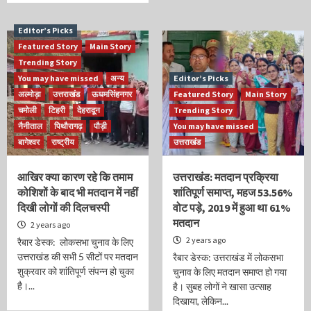
Editor’s Picks
Featured Story
Main Story
Trending Story
You may have missed
अन्य
Editor’s Picks
अल्मोड़ा
उत्तराखंड
ऊधमसिंहनगर
Featured Story
Main Story
चमोली
टिहरी
देहरादून
Trending Story
नैनीताल
पिथौरागढ़
पौड़ी
You may have missed
बागेश्वर
राष्ट्रीय
उत्तराखंड
आखिर क्या कारण रहे कि तमाम
उत्तराखंड: मतदान प्रक्रिया
कोशिशों के बाद भी मतदान में नहीं
शांतिपूर्ण समाप्त, महज 53.56%
दिखी लोगों की दिलचस्पी
वोट पड़े, 2019 में हुआ था 61%
मतदान
2 years ago
2 years ago
रैबार डेस्क: लोकसभा चुनाव के लिए
उत्तराखंड की सभी 5 सीटों पर मतदान
रैबार डेस्क: उत्तराखंड में लोकसभा
शुक्रवार को शांतिपूर्ण संपन्न हो चुका
चुनाव के लिए मतदान समाप्त हो गया
है।...
है। सुबह लोगों ने खासा उत्साह
दिखाया, लेकिन...