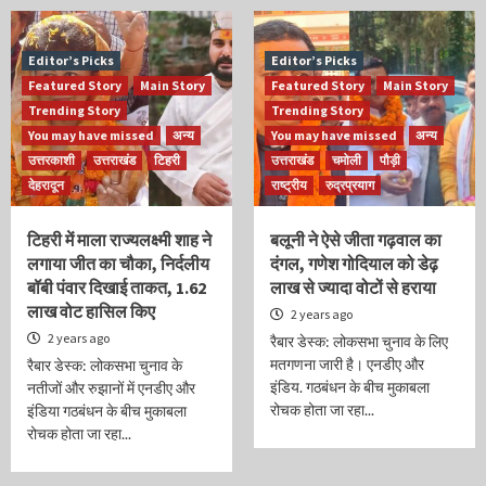
Editor’s Picks
Editor’s Picks
Featured Story
Main Story
Featured Story
Main Story
Trending Story
Trending Story
You may have missed
अन्य
You may have missed
अन्य
उत्तरकाशी
उत्तराखंड
टिहरी
उत्तराखंड
चमोली
पौड़ी
देहरादून
राष्ट्रीय
रुद्रप्रयाग
टिहरी में माला राज्यलक्ष्मी शाह ने
बलूनी ने ऐसे जीता गढ़वाल का
लगाया जीत का चौका, निर्दलीय
दंगल, गणेश गोदियाल को डेढ़
बॉबी पंवार दिखाई ताकत, 1.62
लाख से ज्यादा वोटों से हराया
लाख वोट हासिल किए
2 years ago
2 years ago
रैबार डेस्क: लोकसभा चुनाव के लिए
मतगणना जारी है। एनडीए और
रैबार डेस्क: लोकसभा चुनाव के
इंडिय. गठबंधन के बीच मुकाबला
नतीजों और रुझानों में एनडीए और
रोचक होता जा रहा...
इंडिया गठबंधन के बीच मुकाबला
रोचक होता जा रहा...