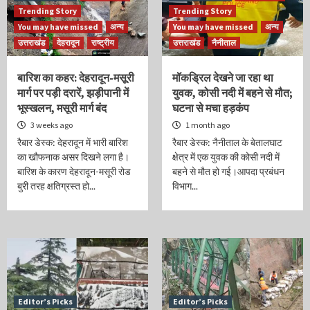
Trending Story
Trending Story
You may have missed
अन्य
You may have missed
अन्य
उत्तराखंड
देहरादून
राष्ट्रीय
उत्तराखंड
नैनीताल
बारिश का कहर: देहरादून-मसूरी
मॉकड्रिल देखने जा रहा था
मार्ग पर पड़ी दरारें, झड़ीपानी में
युवक, कोसी नदी में बहने से मौत;
भूस्खलन, मसूरी मार्ग बंद
घटना से मचा हड़कंप
3 weeks ago
1 month ago
रैबार डेस्क: देहरादून में भारी बारिश
रैबार डेस्क: नैनीताल के बेतालघाट
का खौफनाक असर दिखने लगा है।
क्षेत्र में एक युवक की कोसी नदी में
बारिश के कारण देहरादून-मसूरी रोड
बहने से मौत हो गई।आपदा प्रबंधन
बुरी तरह क्षतिग्रस्त हो...
विभाग...
Editor’s Picks
Editor’s Picks