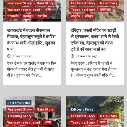
Featured Story
Main Story
Featured Story
Main Story
You may have missed
अन्य
Trending Story
उत्तराखंड
उत्तराखंड
देहरादून
राष्ट्रीय
राष्ट्रीय
हरिद्वार
उत्तराखंड में बदला मौसम का
हरिद्वार: काली मंदिर पर पहाड़ी
मिजाज, देहरादून मसूरी में बारिश
से भूस्खलन, मलबा आने से रेलवे
के साथ भारी ओलावृष्टि, लुढ़का
ट्रैक बंद, देहरादून की तरफ
पारा
ट्रेनों की आवाजाही बंद
3 months ago
11 months ago
रैबार डेस्क: उत्तराखंड में एक बार फिर
रैबार डेस्क : हरिद्वार में पहाड़ी से
मौसम ने करवट लेते हुए गर्मी से राहत
भूस्खलन से बड़ा खतरा पैदा हो गया
दी है। गुरुवार को दोपहर...
है। सोमवार सुबह काली मंदिर के...
Editor’s Picks
Featured Story
Main Story
Editor’s Picks
Trending Story
Featured Story
Main Story
You may have missed
अन्य
Trending Story
अन्य