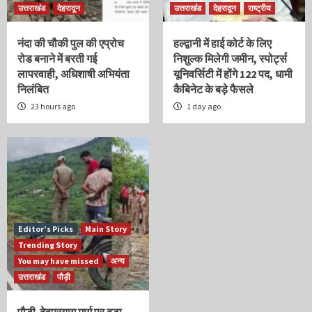
उत्तराखंड
देहरादून
उत्तराखंड
देहरादून
राष्ट्रीय
नंदा की चौकी पुल की एप्रोच
हल्द्वानी में हाई कोर्ट के लिए
रोड बनाने में बरती गई
निशुल्क मिलेगी जमीन, स्पोर्ट्स
लापरवाही, अधिशाषी अभियंता
यूनिवर्सिटी में होंगे 122 पद, धामी
निलंबित
कैबिनेट के बड़े फैसले
23 hours ago
1 day ago
Editor’s Picks
Main Story
Trending Story
You may have missed
अन्य
उत्तराखंड
पौड़ी
पौड़ी-देवप्रयाग मार्ग पर बड़ा