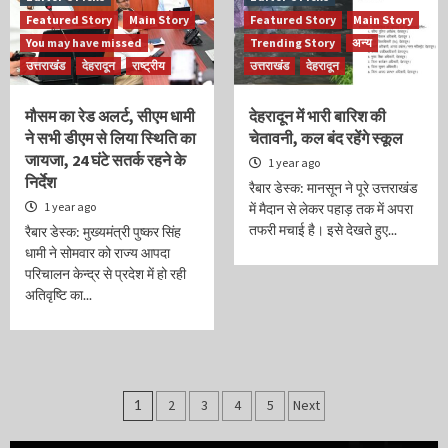
Featured Story
Main Story
Featured Story
Main Story
You may have missed
Trending Story
अन्य
उत्तराखंड
देहरादून
राष्ट्रीय
उत्तराखंड
देहरादून
मौसम का रेड अलर्ट, सीएम धामी
देहरादून में भारी बारिश की
ने सभी डीएम से लिया स्थिति का
चेतावनी, कल बंद रहेंगे स्कूल
जायजा, 24 घंटे सतर्क रहने के
1 year ago
निर्देश
रैबार डेस्क: मानसून ने पूरे उत्तराखंड
1 year ago
में मैदान से लेकर पहाड़ तक में अपरा
तफरी मचाई है। इसे देखते हुए...
रैबार डेस्क: मुख्यमंत्री पुष्कर सिंह
धामी ने सोमवार को राज्य आपदा
परिचालन केन्द्र से प्रदेश में हो रही
अतिवृष्टि का...
Posts
1
2
3
4
5
Next
navigation