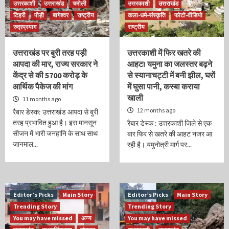
उत्तरकाशी
उत्तराखंड
चमोली
उत्तरकाशी
उत्तराखंड
टिहरी
पौड़ी
बागेश्वर
राष्ट्रीय
कला-धर्म-संस्कृति
फोटो-वीडियो
रुद्रप्रयाग
राष्ट्रीय
उत्तराखंड पर बुरी तरह पड़ी
उत्तरकाशी में फिर खतरे की
आपदा की मार, राज्य सरकार ने
आहट! यमुना का जलस्तर बढ़ने
केंद्र से की 5700 करोड़ के
से स्यानाचट्टी में बनी झील, घरों
आर्थिक पैकेज की मांग
में घुसा पानी, कस्बा कराया
खाली
11 months ago
12 months ago
रैबार डेस्क: उत्तराखंड आपदा से बुरी
तरह प्रभावित हुआ है। इस मानसून
रैबार डेस्क : उत्तरकाशी जिले से एक
सीजन में भारी जनहानि के साथ साथ
बार फिर से खतरे की आहट नजर आ
जानमाल...
रही है। यमुनोत्री मार्ग पर...
Editor’s Picks
Main Story
Editor’s Picks
Main Story
Trending Story
Trending Story
You may have missed
अन्य
You may have missed