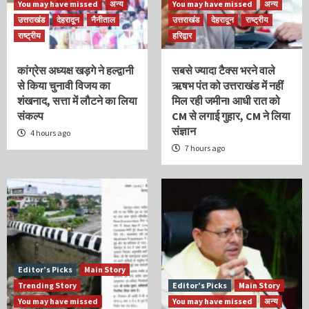
You may have missed
अन्य
You may have missed
अन्य
उत्तराखंड
देहरादून
नैनीताल
उत्तराखंड
देहरादून
राष्ट्रीय
राष्ट्रीय
हरिद्वार
कांग्रेस अध्यक्ष खड़गे ने हल्द्वानी
सबसे ज्यादा टैक्स भरने वाले
से किया चुनावी विजय का
ऋषभ पंत को उत्तराखंड में नहीं
शंखनाद, सत्ता में लौटने का लिया
मिल रही जमीन! आधी रात को
संकल्प
CM से लगाई गुहार, CM ने लिया
संज्ञान
4 hours ago
7 hours ago
Editor’s Picks
Main Story
Trending Story
Editor’s Picks
Main Story
You may have missed
You may have missed
अन्य