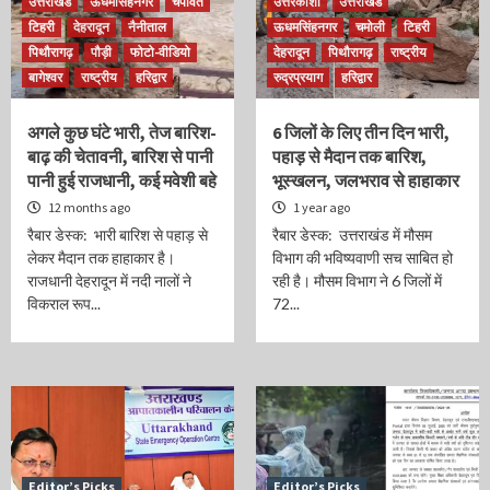
उत्तराखंड
ऊधमसिंहनगर
चंपावत
उत्तरकाशी
उत्तराखंड
टिहरी
देहरादून
नैनीताल
ऊधमसिंहनगर
चमोली
टिहरी
पिथौरागढ़
पौड़ी
फोटो-वीडियो
देहरादून
पिथौरागढ़
राष्ट्रीय
बागेश्वर
राष्ट्रीय
हरिद्वार
रुद्रप्रयाग
हरिद्वार
अगले कुछ घंटे भारी, तेज बारिश-
6 जिलों के लिए तीन दिन भारी,
बाढ़ की चेतावनी, बारिश से पानी
पहाड़ से मैदान तक बारिश,
पानी हुई राजधानी, कई मवेशी बहे
भूस्खलन, जलभराव से हाहाकार
12 months ago
1 year ago
रैबार डेस्क: भारी बारिश से पहाड़ से
रैबार डेस्क: उत्तराखंड में मौसम
लेकर मैदान तक हाहाकार है।
विभाग की भविष्यवाणी सच साबित हो
राजधानी देहरादून में नदी नालों ने
रही है। मौसम विभाग ने 6 जिलों में
विकराल रूप...
72...
Editor’s Picks
Editor’s Picks