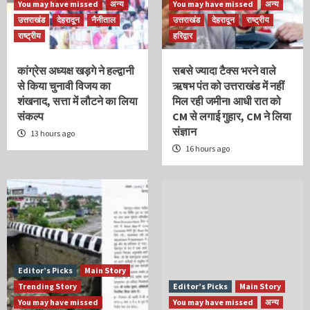
You may have missed
अन्य
You may have missed
अन्य
उत्तराखंड
देहरादून
नैनीताल
उत्तराखंड
देहरादून
राष्ट्रीय
राष्ट्रीय
हरिद्वार
कांग्रेस अध्यक्ष खड़गे ने हल्द्वानी
सबसे ज्यादा टैक्स भरने वाले
से किया चुनावी विजय का
ऋषभ पंत को उत्तराखंड में नहीं
शंखनाद, सत्ता में लौटने का लिया
मिल रही जमीन! आधी रात को
संकल्प
CM से लगाई गुहार, CM ने लिया
संज्ञान
13 hours ago
16 hours ago
Editor’s Picks
Main Story
Trending Story
Editor’s Picks
Main Story
You may have missed
You may have missed
अन्य