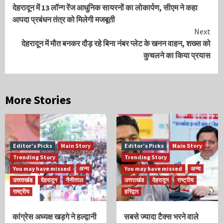
देहरादून में 13 लॉन्ग रेंज आधुनिक सायरनों का लोकार्पण, सीएम ने कहा
Reading
आपदा प्रबंधन तंत्र को मिलेगी मजबूती
Next
देहरादून में मौत बनकर दौड़ रहे बिना नंबर प्लेट के खनन वाहन, शख्स को
कुचलने का किया प्रयास
More Stories
Editor’s Picks
Main Story
Editor’s Picks
Main Story
Trending Story
Trending Story
You may have missed
अन्य
You may have missed
अन्य
उत्तराखंड
देहरादून
नैनीताल
उत्तराखंड
देहरादून
राष्ट्रीय
राष्ट्रीय
हरिद्वार
कांग्रेस अध्यक्ष खड़गे ने हल्द्वानी
सबसे ज्यादा टैक्स भरने वाले