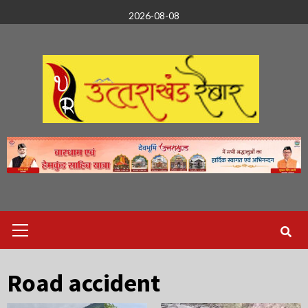
Skip
2026-08-08
to
content
Primary
Menu
Road accident