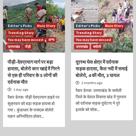
Editor’s Picks
Main Story
Editor’s Picks
Main Story
Trending Story
Trending Story
You may have missed
अन्य
You may have missed
उत्तराखंड
पौड़ी
उत्तराखंड
चमोली
पौड़ी-देवप्रयाग मार्ग पर बड़ा
दूरस्थ घेस क्षेत्र में दर्दनाक
हादसा, बोलेरो कार खाई में गिरने
सड़क हादसा, कैल नदी में समाई
से एक ही परिवार के 5 लोगों की
बोलेरो, 4 की मौत, 3 घायल
दर्दनाक मौत
2 months ago
1 day ago
रैबार डेस्क: उत्तराखंड के चमोली
जिले के देवाल विकास खंड में गुरुवार
रैबार डेस्क: पौड़ी देवप्रयाग हाइवे पर
को दर्दनाक सड़क दुर्घटना ने पूरे
शुक्रवार को बड़ा सड़क हादसा हो
इलाके को शोक...
गया। कुंडाधार के पासएक बोलेरो
वाहन अनियंत्रित होकर...