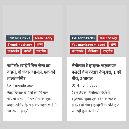
Editor’s Picks
Main Story
Editor’s Picks
Main Story
Trending Story
अन्य
You may have missed
अन्य
उत्तराखंड
चमोली
राष्ट्रीय
उत्तराखंड
नैनीताल
राष्ट्रीय
चमोली: खाई में गिरा सेना का
नैनीताल में हादसा: सड़क पर
वाहन, दो जवान घायल, एक की
पलटी तेज रफ्तार केमू बस, 1 की
हालत गंभीर
मौत, 8 घायल
4 months ago
4 months ago
रैबार डेस्क: चमोली के गोपेश्वर-
रैबार डेस्क: नैनीताल जिले में
चोपता मोटर मार्ग पर सेना का एक
शुक्रवार सुबह एक दर्दनाक सड़क
वाहन अनियंत्रित होकर गहरी खाई में
हादसा हो गया। हल्द्वानी से डीडीहाट
जा गिरा। हादसे...
जा रही कुमाऊं मोटर्स...