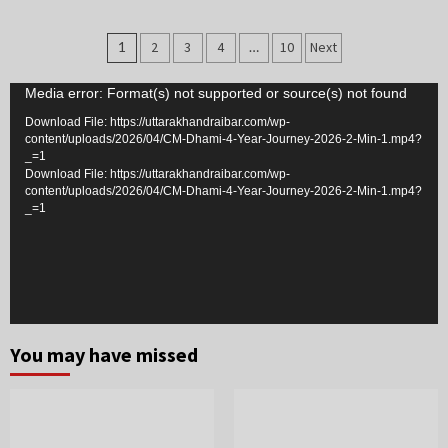
Posts
1
2
3
4
…
10
Next
navigation
Video
Media error: Format(s) not supported or source(s) not found
Player
Download File: https://uttarakhandraibar.com/wp-
content/uploads/2026/04/CM-Dhami-4-Year-Journey-2026-2-Min-1.mp4?
_=1
Download File: https://uttarakhandraibar.com/wp-
content/uploads/2026/04/CM-Dhami-4-Year-Journey-2026-2-Min-1.mp4?
_=1
You may have missed