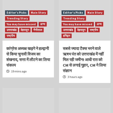
Editor’s Picks
Main Story
Editor’s Picks
Main Story
Trending Story
Trending Story
You may have missed
अन्य
You may have missed
अन्य
उत्तराखंड
देहरादून
नैनीताल
उत्तराखंड
देहरादून
राष्ट्रीय
राष्ट्रीय
हरिद्वार
कांग्रेस अध्यक्ष खड़गे ने हल्द्वानी
सबसे ज्यादा टैक्स भरने वाले
से किया चुनावी विजय का
ऋषभ पंत को उत्तराखंड में नहीं
शंखनाद, सत्ता में लौटने का लिया
मिल रही जमीन! आधी रात को
संकल्प
CM से लगाई गुहार, CM ने लिया
संज्ञान
19 mins ago
3 hours ago