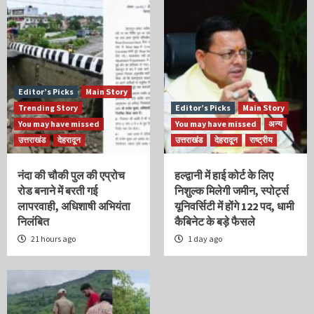
Editor’s Picks
Main Story
Trending Story
Editor’s Picks
Main Story
You may have missed
You may have missed
अन्य
उत्तराखंड
देहरादून
उत्तराखंड
देहरादून
राष्ट्रीय
नंदा की चौकी पुल की एप्रोच
हल्द्वानी में हाई कोर्ट के लिए
रोड बनाने में बरती गई
निशुल्क मिलेगी जमीन, स्पोर्ट्स
लापरवाही, अधिशाषी अभियंता
यूनिवर्सिटी में होंगे 122 पद, धामी
निलंबित
कैबिनेट के बड़े फैसले
21 hours ago
1 day ago