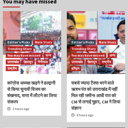
You may have missed
Editor’s Picks
Main Story
Editor’s Picks
Main Story
Trending Story
Trending Story
You may have missed
अन्य
You may have missed
अन्य
उत्तराखंड
देहरादून
नैनीताल
उत्तराखंड
देहरादून
राष्ट्रीय
राष्ट्रीय
हरिद्वार
कांग्रेस अध्यक्ष खड़गे ने हल्द्वानी
सबसे ज्यादा टैक्स भरने वाले
से किया चुनावी विजय का
ऋषभ पंत को उत्तराखंड में नहीं
शंखनाद, सत्ता में लौटने का लिया
मिल रही जमीन! आधी रात को
संकल्प
CM से लगाई गुहार, CM ने लिया
संज्ञान
3 hours ago
6 hours ago