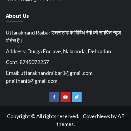
About Us
Uttarakhand Raibar उत्तराखंड के विविध रंगों को समर्पित न्यूज
पोर्टल है।
Address: Durga Enclave, Nakronda, Dehradun
Cont: 8745072257
Email:
uttarakhandraibar1@gmail.com
,
pnaithani5@gmail.com
Facebook
You
Twitter
Tube
Copyright © All rights reserved.
|
CoverNews
by AF
themes.