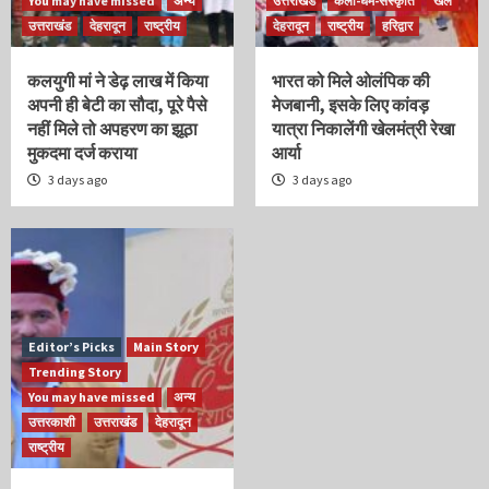
You may have missed
अन्य
उत्तराखंड
कला-धर्म-संस्कृति
खेल
उत्तराखंड
देहरादून
राष्ट्रीय
देहरादून
राष्ट्रीय
हरिद्वार
कलयुगी मां ने डेढ़ लाख में किया
भारत को मिले ओलंपिक की
अपनी ही बेटी का सौदा, पूरे पैसे
मेजबानी, इसके लिए कांवड़
नहीं मिले तो अपहरण का झूठा
यात्रा निकालेंगी खेलमंत्री रेखा
मुकदमा दर्ज कराया
आर्या
3 days ago
3 days ago
Editor’s Picks
Main Story
Trending Story
You may have missed
अन्य
उत्तरकाशी
उत्तराखंड
देहरादून
राष्ट्रीय