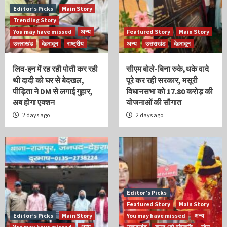
Editor’s Picks
Main Story
Trending Story
You may have missed
अन्य
Featured Story
Main Story
उत्तराखंड
देहरादून
राष्ट्रीय
अन्य
उत्तराखंड
देहरादून
लिव-इन में रह रही पोती कर रही
सीएम बोले-बिना रुके,थके वादे
थी दादी को घर से बेदखल,
पूरे कर रही सरकार, मसूरी
पीड़िता ने DM से लगाई गुहार,
विधानसभा को 17.80 करोड़ की
अब होगा एक्शन
योजनाओं की सौगात
2 days ago
2 days ago
Editor’s Picks
Featured Story
Main Story
Editor’s Picks
Main Story
You may have missed
अन्य