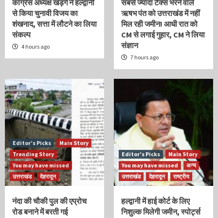
कांग्रेस अध्यक्ष खड़गे ने हल्द्वानी
सबसे ज्यादा टैक्स भरने वाले
से किया चुनावी विजय का
ऋषभ पंत को उत्तराखंड में नहीं
शंखनाद, सत्ता में लौटने का लिया
मिल रही जमीन! आधी रात को
संकल्प
CM से लगाई गुहार, CM ने लिया
संज्ञान
4 hours ago
7 hours ago
Editor’s Picks
Main Story
Trending Story
Editor’s Picks
Main Story
You may have missed
You may have missed
अन्य
उत्तराखंड
देहरादून
उत्तराखंड
देहरादून
राष्ट्रीय
नंदा की चौकी पुल की एप्रोच
हल्द्वानी में हाई कोर्ट के लिए
रोड बनाने में बरती गई
निशुल्क मिलेगी जमीन, स्पोर्ट्स