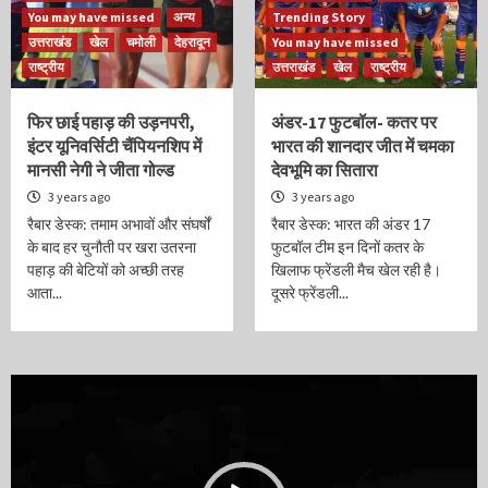
You may have missed
अन्य
Trending Story
उत्तराखंड
खेल
चमोली
देहरादून
You may have missed
राष्ट्रीय
उत्तराखंड
खेल
राष्ट्रीय
फिर छाई पहाड़ की उड़नपरी,
अंडर-17 फुटबॉल- कतर पर
इंटर यूनिवर्सिटी चैंपियनशिप में
भारत की शानदार जीत में चमका
मानसी नेगी ने जीता गोल्ड
देवभूमि का सितारा
3 years ago
3 years ago
रैबार डेस्क: तमाम अभावों और संघर्षों
रैबार डेस्क: भारत की अंडर 17
के बाद हर चुनौती पर खरा उतरना
फुटबॉल टीम इन दिनों कतर के
पहाड़ की बेटियों को अच्छी तरह
खिलाफ फ्रेंडली मैच खेल रही है।
आता...
दूसरे फ्रेंडली...
Video
Player